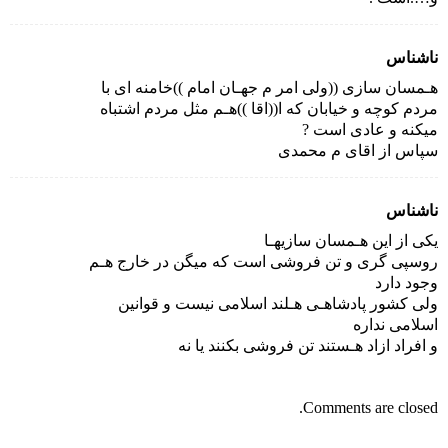
ناشناس
هـمسان سازى ((ولى امر م جهـان امام ))خامنه اى با
مردم کوچه و خیابان که ا((اقا ))هـم مثل مردم اشتباه
میکنه و عادى است ?
سپاس از اقاى م محمدى
ناشناس
یکى از این هـمسان سازیهـا
روسپى گرى و تن فروشى است که میگن در خارج هـم
وجود دارد
ولى کشور پادشاهـى هـلند اسلامى نیست و قوانین
اسلامى نداره
و افراد ازاد هـستند تن فروشى بکنند یا نه
Comments are closed.