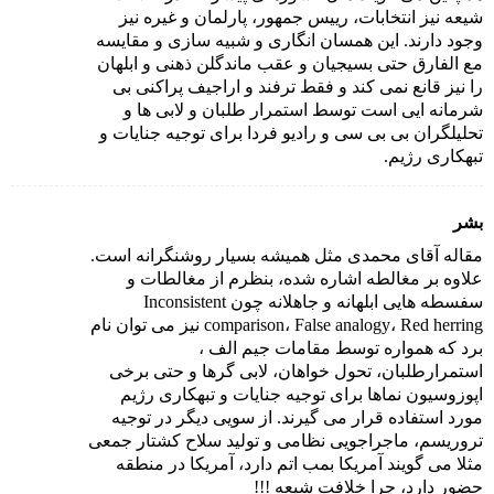
شیعه نیز انتخابات، رییس جمهور، پارلمان و غیره نیز
وجود دارند. این همسان انگاری و شبیه سازی و مقایسه
مع الفارق حتی بسیجیان و عقب ماندگلن ذهنی و ابلهان
را نیز قانع نمی کند و فقط ترفند و اراجیف پراکنی بی
شرمانه ایی است توسط استمرار طلبان و لابی ها و
تحلیلگران بی بی سی و رادیو فردا برای توجیه جنایات و
تبهکاری رژیم.
بشر
مقاله آقای محمدی مثل همیشه بسیار روشنگرانه است.
علاوه بر مغالطه اشاره شده، بنظرم از مغالطات و
سفسطه هایی ابلهانه و جاهلانه چون Inconsistent
comparison، False analogy، Red herring نیز می توان نام
برد که همواره توسط مقامات جیم الف ،
استمرارطلبان، تحول خواهان، لابی گرها و حتی برخی
اپوزوسیون نماها برای توجیه جنایات و تبهکاری رژیم
مورد استفاده قرار می گیرند. از سویی دیگر در توجیه
تروریسم، ماجراجویی نظامی و تولید سلاح کشتار جمعی
مثلا می گویند آمریکا بمب اتم دارد، آمریکا در منطقه
حضور دارد، چرا خلافت شیعه !!!