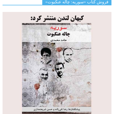
فروش کتاب «سوریه: چاله عنکبوت»