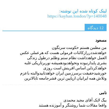
Link
لینک کوتاه شده این نوشته:
https://kayhan.london/?p=140048
12 دیدگاه‌
مسعود
من مطمن هستم حکومت سرنگون
خواهدشددررازکائنات فرمولی هست که هرعملی عکس
العمل خواهدداشت نظام ستم وظلم درطول زندگی
بشری پایدارنبوده ونخواهدبودهمیشه نوربرتاریکی غلبه
خواهدکرداین اساس افرینش است روزی
خورشیدحقیقت برسرزمین ایران خواهدتابیدوالبته باعزم
وتلاش همه ایرانیان ازپایین ترین قشرجامعه تابالاترین
نامی
بیگ لایک آقای مجید محمدی
واقعا مقالات شما روشنگر و آموزنده هستند