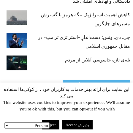
دادستانی و نهادهای امنیتی شد
کاهش اهمیت استراتژیک تنگه‌ هرمز با گسترش
مسیرهای جایگزین
جی‌. دی. ونس؛ دست‌اندازِ «استراتژی ترامپ» در
مقابل جمهوری اسلامی
تله‌ی تازه جاسوسیِ آنلاین از مردم
پربیننده‌ترین‌ در ۳۰ روز گذشته
این سایت برای ارائه بهتر خدمات به کاربران خود ، از کوکی‌ها استفاده
می کند
آمریکا با ماندن جمهوری اسلامی چقدر ضرر
This website uses cookies to improve your experience. We'll assume
you're ok with this, but you can opt-out if you wish.
می‌کند؟
جمهوری اسلامی از آغاز جنگ چقدر به آمریکا سود
پذیرش Accept
Reject
رسانده؟