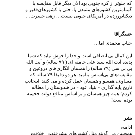
که جلوتر از کره جنوبی بود الان دیگر قابل مقایسه با
گمنامترین کشورهای متمدن یا، حتی با کشورهای‌‌فقیر و
دیکتاتورزده در آمریکای جنوبی نیست… زهی حسرت…
عسگرآقا
جناب محمدی اما…
این کمال بی انصافی است و خدا را خوش نیاید که شما
پدیده آیت الله سید علی خامنه ای ( ۷۹ ساله) و آیت الله
بی بی سی (۷۹ ساله) را همسان انگاری‌های دروغین و
مقایسه‌های بی‌اساس بنامید. هر دو دقیقا ۷۹ ساله که
مساوی، همسو و همسان عمل کرده و می کنند. اینجانب
تاریخ پایه گذاری » بنیاد عود « در هندوستان را مطاله
کردم؛ همه چیز همسان و بر اساس منافع دولت فخیمه
بوده است!
بشر
ادامه،
همچنین می گویند مثل کشورهای پیشرفته،‌در خلافت