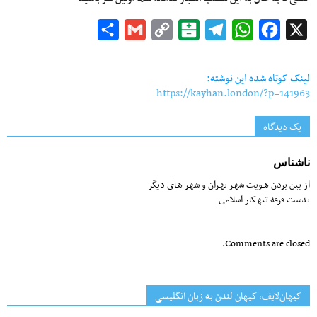
Share
Gmail
Copy
Balatarin
Telegram
WhatsApp
Facebook
X
Link
لینک کوتاه شده این نوشته:
https://kayhan.london/?p=141963
یک دیدگاه
ناشناس
از بین بردن هـویت شهـر تهـران و شهـر هـاى دیگر
بدست فرقه تبهـکار اسلامى
Comments are closed.
کیهان‌لایف، کیهان لندن به زبان انگلیسی