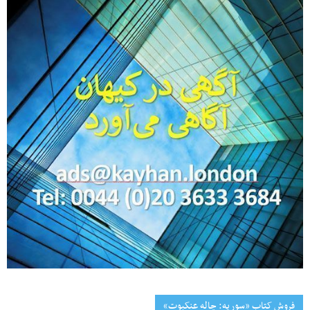
فروش کتاب «سوریه: چاله عنکبوت»