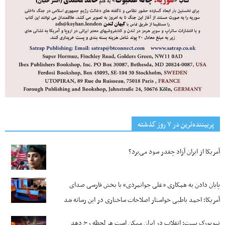
پربیننده‌ترین‌ در ۷ روز گذشته
آمریکا از ایران آزاد چقدر سود می‌برد؟
پایان دادن به همکاری «علی جوانمردی» با بخش فارسی صدای
آمریکا؛ احمد باطبی خواستار اصلاحات ساختاری در این رسانه شد
نیویورک پست: انقلاب در ایران ممکن است هر لحظه رخ دهد