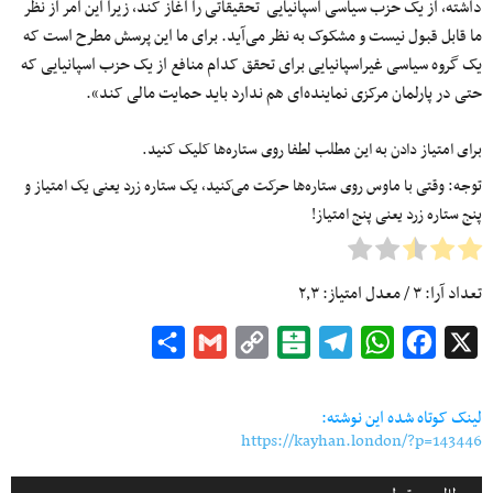
داشته، از یک حزب سیاسی اسپانیایی تحقیقاتی را آغاز کند، زیرا این امر از نظر
ما قابل قبول نیست و مشکوک به نظر می‌آید. برای ما این پرسش مطرح است که
یک گروه سیاسی غیراسپانیایی برای تحقق کدام منافع از یک حزب اسپانیایی که
حتی در پارلمان مرکزی نماینده‌ای هم ندارد باید حمایت مالی کند».
برای امتیاز دادن به این مطلب لطفا روی ستاره‌ها کلیک کنید.
توجه: وقتی با ماوس روی ستاره‌ها حرکت می‌کنید، یک ستاره زرد یعنی یک امتیاز و
پنج ستاره زرد یعنی پنج امتیاز!
تعداد آرا:
۳
/ معدل امتیاز:
۲٫۳
Share
Gmail
Copy
Balatarin
Telegram
WhatsApp
Facebook
X
Link
لینک کوتاه شده این نوشته:
https://kayhan.london/?p=143446