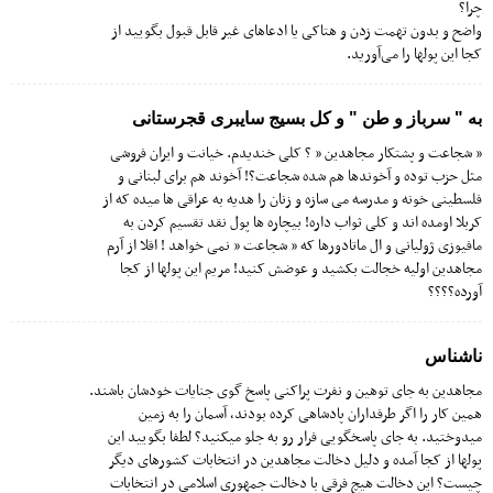
چرا؟
واضح و بدون تهمت زدن و هتاکی یا ادعاهای غیر قابل قبول بگویید از
کجا این پولها را می‌آورید.
به " سرباز و طن " و کل بسیج سایبری قجرستانی
” شجاعت و پشتکار مجاهدین ” ؟ کلی خندیدم. خیانت و ایران فروشی
مثل حزب توده و آخوندها هم شده شجاعت؟! آخوند هم برای لبنانی و
فلسطینی خونه و مدرسه می سازه و زنان را هدیه به عراقی ها میده که از
کربلا اومده اند و کلی ثواب داره! بیچاره ها پول نقد تقسیم کردن به
مافیوزی ژولیانی و ال ماتادورها که ” شجاعت ” نمی خواهد ! اقلا از آرم
مجاهدین اولیه خجالت بکشید و عوضش کنید! مریم این پولها از کجا
آورده؟؟؟؟
ناشناس
مجاهدین به جای توهین و نفرت پراکنی پاسخ گوی جنایات خودشان باشند.
همین کار را اگر طرفداران پادشاهی کرده بودند، آسمان را به زمین
میدوختید. به جای پاسخگویی فرار رو به جلو میکنید؟ لطفا بگویید این
پولها از کجا آمده و دلیل دخالت مجاهدین در انتخابات کشورهای دیگر
چیست؟ این دخالت هیچ فرقی با دخالت جمهوری اسلامی در انتخابات