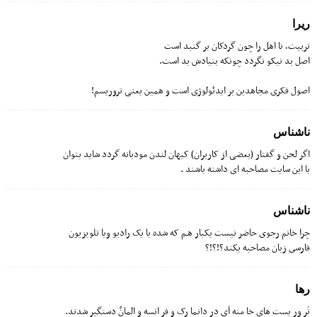
ریرا
تربیت، نا اهل را چون گردکان بر گنبد است
اصل بد نیکو نگردد چونکه بنیادش بد است.
اصول فکری مجاهدین بر ایدئولوژی است و همین یعنی تروریسم!
ناشناس
اگر لحن و گفتار (بعضی از کاربران) کیهان لندن مودبانه گردد شاید بتوان
با این سایت مصاحبه ای داشته باشند .
ناشناس
چرا خانم رجوى حاضر نیست یکبار هـم که شده با یک رادیو ویا تلویزیون
فارسى زبان مصاحبه بکند؟!؟!؟
رها
تَر ور یست های خا منه اَی در دانما رک و فر انسه و المانً دستگیر شدند.