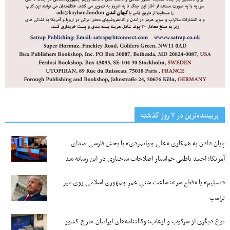
پربیننده‌ترین‌ در ۷ روز گذشته
پایان دادن به همکاری «علی جوانمردی» با بخش فارسی صدای
آمریکا؛ احمد باطبی خواستار اصلاحات ساختاری در این رسانه شد
«تسلیم» یا «قطع سر»؛ ساعت شنیِ عمرِ جمهوری اسلامی روی میز
ترامپ
نوع دیگری از سرکوب و ارعاب؛ وکالتنامه‌های ایرانیان خارج کشور