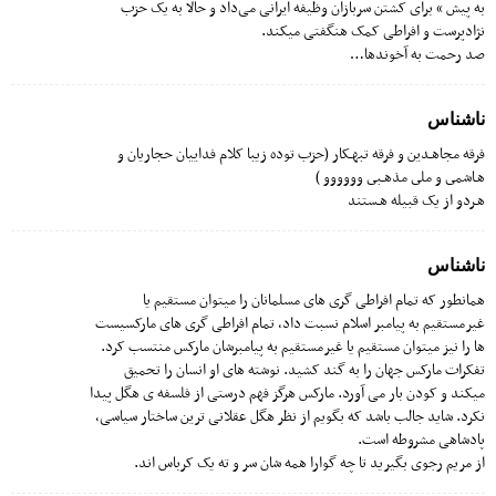
به پیش » برای کشتن سربازان وظیفه ایرانی می‌داد و حالا به یک حزب
نژادپرست و افراطی کمک هنگفتی میکند.
صد رحمت به آخوندها…
ناشناس
فرقه مجاهـدین و فرقه تبهـکار (حزب توده زیبا کلام فداییان حجاریان و
هـاشمى و ملى مذهـبى وووووو )
هـردو از یک قبیله هـستند
ناشناس
همانطور که تمام افراطی گری های مسلمانان را میتوان مستقیم یا
غیرمستقیم به پیامبر اسلام نسبت داد، تمام افراطی گری های مارکسیست
ها را نیز میتوان مستقیم یا غیرمستقیم به پیامبرشان مارکس منتسب کرد.
تفکرات مارکس جهان را به گند کشید. نوشته های او انسان را تحمیق
میکند و کودن بار می آورد. مارکس هرگز فهم درستی از فلسفه ی هگل پیدا
نکرد. شاید جالب باشد که بگویم از نظر هگل عقلانی ترین ساختار سیاسی،
پادشاهی مشروطه است.
از مریم رجوی بگیرید تا چه گوارا همه شان سر و ته یک کرباس اند.