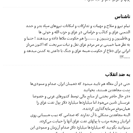
ناشناس
تمام نیرو و سلاح و مهمات و تدارکات و امکانات نیروهای سپاه بدر و حشد
الشعبی عراق و کتائب و خراسانی در عراق و حزب الله و حوثی ها
و.فاطمیون و زینبیون و …….را هم حکومت ملاها داده و میدهند ! حتما و
به نظر شما خمینی بر سر مردم عراق نقل و نبات میریخت که اکنون سرباز
ایرانی برای دفاع از حکومت شیعه عراق و جنگ با داعش به کشتن میدهد و
…..؟!!
به ضد انقلاب
حتی در آن مقاله هم تایید میشود که دشمنان ایران، صدام و سعودی‌ها
پشت مجاهدین هستند. بخوانید
«در حال حاضر بخشی از منابع مالی توسط کشورهای عربی و خصوصا
عربستان تامین می‌شود اما میلیاردها میلیارد دلار پول نفت عراق را
همان‌موقع سرمایه‌گذاری کردند».
البته مجاهدین مشکلی با آن ندارند که صدامی که بمب شیمیایی روی
ایرانیان ریخته مرتب با پولهای نفت عراق آنها را حمایت می‌کرده.
میتوانید بگویید که میلیاردها میلیارد دلار صدام آن‌زمان و سعودی این