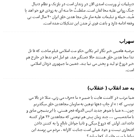
دیپلمات تَر وریست اسدی الان در زندان است در بلژیک و نظام دنبال
جنگ روانی علیه مخا لفان است. سلطنتً خا منه اَی به زودی فرو خو اهد پا
شُید. حمله و تبلیغات علیه ساز مان مجا هدین خلق ایران ۴٠ سال است بی
وقفه ادامه دارد و باعث قوی تَر شدن این تشکیلات شده است.
سهراب
مرضیه هاشمی خبر نگار امر یکایی حکو مت اسلامی فیلم ساخت که قا تل
ندا مجا هدین خلق هستند حالا دستگیر شد. عو امل اخو ندها در خارج هم
خبر دروغ تو لید و پخش می نما یند. دشمن ما جمهوری دزدان اسلامی
است.
به ضد انقلاب ( عنقلاب)
شما مرتب در کامنت هایت با ضمیر ” ما “حرف می زنی. مثلا در بالا می
نویسی که : » از چاپ دهها توهین به سازمان مجاهدین خلق میگذریم
چون…« شما یا شوهر جدید انیس الدوله قجر هستی، یا ابریشمچی سابق و
یا ساندسیسی … چند زمان پیش هم نوشتی که مجاهدین ۳۶ هزار کشته
داده اند. اولش که دروغ میگی و ثانیا جوانان نابالغ را به کشتن دادن
افتخاری نیست و خود عملی است جنایت کارانه . مردم می پرسند این
پولها را مریم خانم از کجا میاره ؟