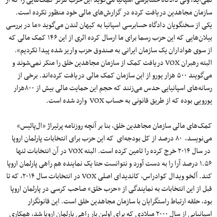
سازمان مجاهدین دریافت کرده در گزارش‌های مالی خود منظور نکرده است.
یکی از سخنگویان دادگاه حسابرسی اسپانیا به کیهان لندن می‌گوید «ما در بررسی
بیلان‌هایی که این حزب رسما برای ما ارسال کرده اثری از این ۱۴۶ کمک مالی که
از سوی هواداران یک سازمان ایرانی به صندوق حزب واریز شده پیدا نکردیم».
البته رهبران VOX دریافت کمک از سازمان مجاهدین خلق را منکر نمی‌شوند و
می‌گویند ۵۰۰ هزار یورو از این سازمان کمک مالی دریافت کرده‌اند. برخی از
رسانه‌های اسپانیایی حدس می‌زنند که حجم این حمایت مالی بیش از ۸۰۰هزار
یورویی بوده که از طریق قانونی به حساب VOX وارد شده است.
کمک‌های مالی سازمان مجاهدین خلق، بنا بر آنچه روزنامه پرتیراژ «ال‌پائیس»
می‌نویسد، ۸۰ درصد از کل بودجه‌ای که این حزب برای انتخابات پارلمان اروپا
در سال ۲۰۱۴ خرج کرده را تامین کرده است. البته VOX در آن انتخابات تنها
۱.۵۶ درصد آرا را به دست آورد و نتوانست حتا یک نماینده هم راهی پارلمان اروپا
کند. آلخو ویدال کوادراس، کاندیدای اصلی VOX در انتخابات سال ۲۰۱۴، که تا
قبل از این انتخابات به نمایندگی از «حزب خلق» صاحب کرسی در پارلمان اروپا
بود، حلقه ارتباط راستگرایان با سازمان مجاهدین خلق است. این قانونگزار
اسپانیایی از سال ۲۰۰۰ میلادی که برای اولین بار راهی پارلمان اروپا شد، همکاری