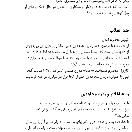
زمان به خاطر انسان‌دوستی است یا ایرانستیزی اندو؟
میدانید که خیانت به هموطنان و همکاری با دشمن در حال جنگ و برای آن
پول گرفتن چه نامیده میشود؟
ضد انقلاب
کیهان محترم لندن
از چاپ دهها توهین به سازمان مجاهدین خلق میگذریم چون این رویه بیش
از دهها سال است که توسط بسیاری از عوامل شناخته شده ادامه دارد .اما
لطف کنید حداقل این مورد را سانسور نکنید تا سوال بعضی از کاربران در
مورد منبع درامد مجاهدین مشخص گردد.
کاربران محترم میتوانند به مقاله مورخ هشتم اکتبر سال ۲۰۱۷ سایت گویا
نیوز با عنوان سازمان مجاهدین خلق از کجا پول در میاورد مراجعه فرمایند .
به شاغلام و بقیه مجاهدین
با احترام، چرا شما هر پرسش و انتقاد منطقی را به ج ا می‌چسباند.
چرا نباید ایرانیان بدانند که مجاهدین این پولهای هنگفت را از کجا
میاورند.؟
تا حالا صحبت از صدها هزار دلار برای سیاست مداران سابق آمریکایی مثل
جولیانی بود، حالا ۸۰۰ هزار یورو برای یک حزب نژادپرست یا راست افراطی.