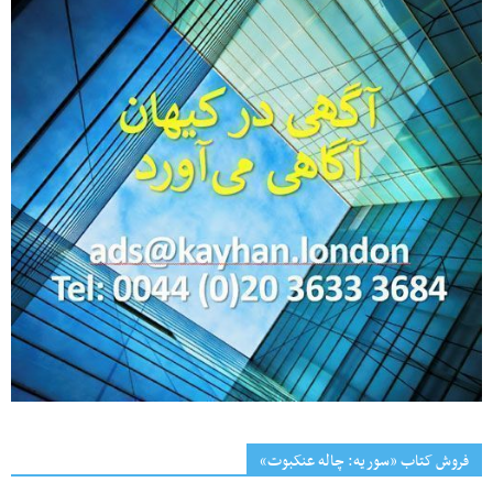
فروش کتاب «سوریه: چاله عنکبوت»