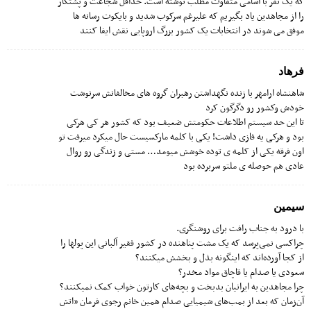
که یک نفر با اسامی متفاوت مطلب نوشته است. حداقل شجاعت و پشتکار
را از مجاهدین یاد بگیریم که علیرغم سرکوب شدید و بایکوت رسانه ها
موفق می شوند در انتخابات یک کشور بزرگ اروپایی نقش ایفا کنند
فرهاد
شاهنشاه ارامهر با زنده نگهداشتن رهبران گروه های مخالفانش سرنوشت
خودش وکشور رو دگرگون کرد
تا این حد سیستم اطلاعات حکومتش ضعیف بود که کشور هر کی هرکی
بود و هرکی یه فازی داشت! یکی با کلمه مارکسیست حال میکرد میرفت تو
اون فرقه یکی از کلمه ی توده خوشش میومد… مستی و زندگی رو روال
عادی هم حوصله ی ملتو سربرده بود
سیمین
با درود به جناب رافت برای روشنگری.
چراکسی نمی‌پرسد که یک مشت پناهنده در کشور فقیر آلبانی این پولها را
از کجا آورده‌اند که اینگونه بذل و بخشش میکنند؟
سعودی یا صدام یا قاچاق مواد مخدر؟
چرا مجاهدین به ایرانیان بدبخت و بچه‌های کارتون خواب کمک نمیکنند؟
آن‌زمان که بعد از بمب‌های شیمیایی صدام همین خانم رجوی فرمان «اتش