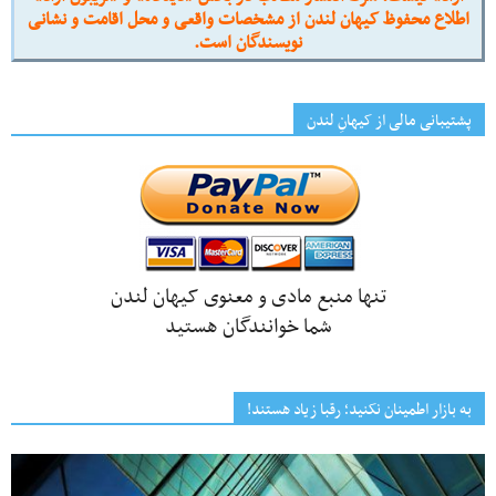
اطلاع محفوظ کیهان لندن از مشخصات واقعی و محل اقامت و نشانی
نویسندگان است.
پشتیبانی مالی از کیهانِ لندن
تنها منبع مادی و معنوی کیهان لندن
شما خوانندگان هستید
به بازار اطمینان نکنید؛ رقبا زیاد هستند!