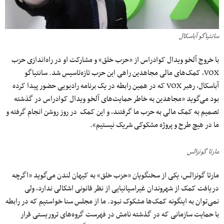
سانتیاگو آباسکال
با خروج آلخو ویدال کوادراس از «حزب خلق» و مشارکت او در راه‌اندازی حزب
VOX، کمک‌های‌ مالی مجاهدین راهی این حزب تازه‌تاسیس شد. سانتیاگو
آباسکال، رهبر VOX که در همین رابطه در یک برنامه رادیویی حضور پیدا کرده
بود می‌گوید «مجاهدین به خاطر حمایت‌های آلخو ویدال کوادراس در گذشته
تصمیم به کمک مالی به حزب ما گرفتند، و این کمک در روز روشن انجام گرفته و
ما در هیچ طرح و پروژه مشکوکی شریک نیستیم».
مارتا گونزالس
مارتا گونزالس، یکی از سخنگویان «حزب خلق» به کیهان لندن می‌گوید «اگرچه
دریافت کمک از شهروندان غیراسپانیایی از نظر قانونی اشکالی ندارد، ولی
نمی‌توان به اینگونه کمک‌ها مشکوک نبود. ما از مجلس سنا خواستیم که در رابطه
با حمایت سازمانی که در گذشته نامش در فهرست گروه‌های تروریستی قرار