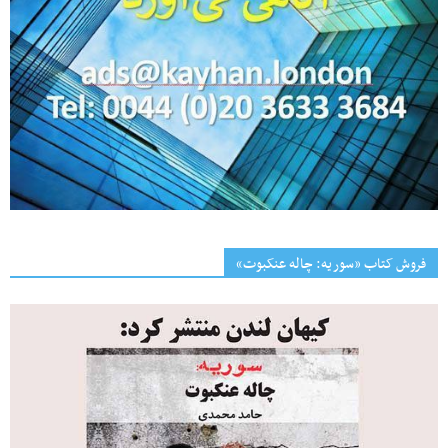
فروش کتاب «سوریه: چاله عنکبوت»