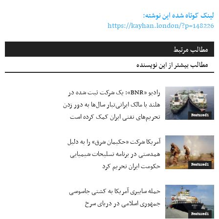
لینک کوتاه شده این نوشته:
https://kayhan.london/?p=148226
مطالب مرتبط
مطالب بیشتر از این نویسنده
رادیو «BNR»: یک شرکت ثبت شده در
هلند با مالک ایرانی‌تبار سال‌ها به دور زدن
تحریم‌های نفتی ایران کمک کرده است
Featured1
آمریکا شرکت «حکیمان شرق» را به دلیل
همدستی در برنامه تسلیحات شیمیایی
حکومت ایران تحریم کرد
Featured1
حمله سایبری آمریکا به کشتی جاسوسی
جمهوری اسلامی در دریای سرخ
Featured1