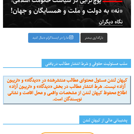
بارگذاری بیشتر
ما را در اینستاگرام دنبال کنید
سلب مسئولیت حقوقی و شرط انتشار مطالب دریافتی
کیهان لندن مسئول محتوای مطالب منتشرشده در «دیدگاه» و «تریبون
آزاد» نیست. شرط انتشار مطالب در بخش «دیدگاه» و «تریبون آزاد»
اطلاع محفوظ کیهان لندن از مشخصات واقعی و محل اقامت و نشانی
نویسندگان است.
پشتیبانی مالی از کیهانِ لندن