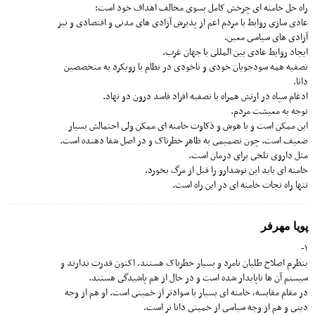
راه حل خامنه اى چرخش کامل بسوى مخالف اهداف خود است:
عادى سازى روابط با مردم اعم از پذیرش آزادى هاى مدنى و اقتصادى و نیز
آزادى هاى سیاسى معین.
ایجاد روابط عادى بین المللى با جهان غرب.
تصفیه همه سودجویان خودى و ناخودى در نظام با رویکرد به متخصصین
دانا.
ادغام سپاه در ارتش همراه با تصفیه افراد فاسد درون دو نهاد.
توجه به معیشت مردم.
این ممکن است و با هوش و ذکاوت خامنه اى ممکن ولى احتمالش بسیار
ضعیف است. چون تصمیمى به ظاهر خطرناک و در اصل شفا دهنده است.
مثل داروى تلخى براى درمان است.
خامنه اى باید این نوشدارو را قبل از مرگ بخورد.
تنها راه نجات خامنه اى در این راه است.
پويا مهرفر
١-
بنظرم اصلاح طلبان نامرد و بسیار خطرناک هستند. اکنون قدرت ندارند و
سیستم آن ها ناپایدار شده است و در حال از هم پاشیدگى هستند.
در مقام مقابسه، خامنه اى بسیار با سوادتر از خمینى است. او هم از وجه
دینى و هم از وجه سیاسى از خمینى دانا تر است.