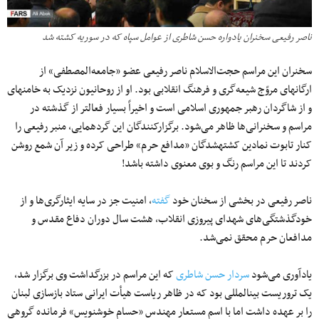
ناصر رفیعی سخنران یادواره حسن شاطری از عوامل سپاه که در سوریه کشته شد
سخنران این مراسم حجت‌الاسلام ناصر رفیعی عضو «جامعه‌المصطفی» از
ارگان‎های مروّج شیعه‌گری و فرهنگ انقلابی بود. او از روحانیون نزدیک به خامنه‎ای
و از شاگردان رهبر جمهوری اسلامی است و اخیراً بسیار فعالتر از گذشته در
مراسم و سخنرانی‌ها ظاهر می‌شود. برگزار‌کنندگان این گردهمایی، منبر رفیعی را
کنار تابوت نمادین کشته‎شدگان «مدافع حرم» طراحی کرده و زیر آن شمع روشن
کردند تا این مراسم رنگ و بوی معنوی داشته باشد!
ناصر رفیعی در بخشی از سخنان خود
گفته
، امنیت جز در سایه ایثارگری‌ها و از
خودگذشتگی‌های شهدای پیروزی انقلاب، هشت سال دوران دفاع مقدس و
مدافعان حرم محقق نمی‌شد.
یادآوری می‌شود
سردار حسن شاطری
که این مراسم در بزرگداشت وی برگزار شد،
یک تروریست بین‎المللی بود که در ظاهر ریاست هیأت ایرانی ستاد بازسازی لبنان
را بر عهده داشت اما با اسم مستعار مهندس «حسام خوشنویس» فرمانده گروهی