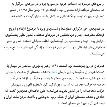
از نیروهای موسوم به «مدافع حرم» در سوریه بود و در مرزهای اسرائیل به
فعالیت‌های توطئه‌گرانه مشغول بود تا اینکه در ۲۴ بهمن سال ۱۳۹۱ در مسیر
دمشق به بیروت توسط جنگنده‌های اسرائیلی هدف قرار گرفت و کشته شد.
در هفته‎های اخیر برگزاری همایش‎ها و نشست‎های ویژه با موضوع ارتقاء و ترویج
افزایش پیدا کرده و مخاطب این گردهمایی‎ها اغلب جوانان هستند که پای منبر
سخنرانی‌های تبلیغاتی درباره «مزایای شهادت» و زندگی نیروهای «مدافع حرم»
می‌نشینند.
همزمان در روز پنجشنبه، نهم اسفند ۱۳۹۷، رهبر جمهوری اسلامی در دیدار با
دست‌اندرکاران کنگره شهدای کرمان
گفت
«هدف دشمنان از ضدیت با احیای
یاد شهیدان، مسدود کردن جاده پرافتخار شهادت و جلوگیری از تشویق آحاد
جامعه به حرکت مجاهدانه است.» وی تاکید کرد «تعظیم نام و یاد شهیدان
حرکت مجاهدانه را در کشور تقویت می‌کند.» علی خامنه‎‌ای همچنین گفت که
«تلاش و هدف دشمنان ایران از جنگ نرم، اندوهگین و ناامید کردن ملت ایران و
ترساندن آن از ورود در میدان است.»