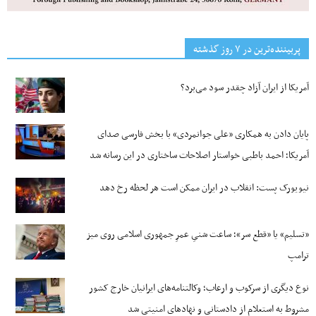
پربیننده‌ترین‌ در ۷ روز گذشته
آمریکا از ایران آزاد چقدر سود می‌برد؟
پایان دادن به همکاری «علی جوانمردی» با بخش فارسی صدای
آمریکا؛ احمد باطبی خواستار اصلاحات ساختاری در این رسانه شد
نیویورک پست: انقلاب در ایران ممکن است هر لحظه رخ دهد
«تسلیم» یا «قطع سر»؛ ساعت شنیِ عمرِ جمهوری اسلامی روی میز
ترامپ
نوع دیگری از سرکوب و ارعاب؛ وکالتنامه‌های ایرانیان خارج کشور
مشروط به استعلام از دادستانی و نهادهای امنیتی شد