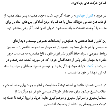
فعالان حرکت‌های جهادی».
در مورد «
کارزار جهادی
» از جمله گرامیداشت «جهاد مغنیه» پسر عماد مغنیه از
فرماندهان نظامی حزب‎الله لبنان با هدف بالا بردن آمادگی نیروهای انقلابی برای
مقابله با آنچه «فتنه ۹۸» خوانده می‎شود کیهان لندن اخیراً گزارشی منتشر کرد.
این کارزار فقط مختص به همایش و اجتماعات عمومی نیست و دیدارهای
خصوصی را نیز شامل می‎شود. همچنان که سردار سیدمجید هاشمی‌دانا معاون
روابط عمومی «بنیاد حفظ آثار و نشر ارزش‌های دفاع مقدس» به مناسبت «روز
مادر» به دیدار مادر یکی از «مدافعان حرم» که در سوریه کشته شد رفت و در
این دیدار
گفت
، «باید سبک زندگی شهدا را ترسیم کنیم تا جوانان و مردم بدانند
که این شهدا از خود ما هستند.»
در همین نشست‎ها علاوه بر اینکه فرهنگ مقاومت و ایثار و جهاد برای حفظ اسلام و
انقلاب تبلیغ می‎شود برای مخاطبان خوراک سیاسی هم فراهم می‎گردد؛ از
استکبارستیزی و اسرائیل ستیزی و موضع‌گیری علیه آمریکا و اروپا گرفته تا حمله به
دولت حسن روحانی و انتقاد از وضعیت اقتصادی.