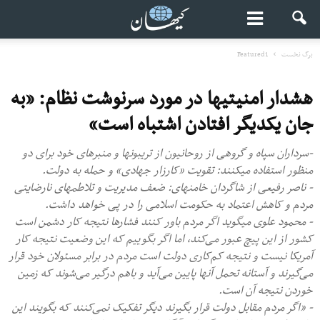
برگ نخست
Featured1
هشدار امنیتی‎ها در مورد سرنوشت نظام: «به
جان یکدیگر افتادن اشتباه است»
-سرداران سپاه و گروهی از روحانیون از تریبون‎ها و منبرهای خود برای دو
منظور استفاده می‎کنند: تقویت «کارزار جهادی» و حمله به دولت.
- ناصر رفیعی از شاگردان خامنه‎ای: ضعف مدیریت و تلاطم‎های نارضایتی
مردم و کاهش اعتماد به حکومت اسلامی را در پی خواهد داشت.
- محمود علوی می‎گوید اگر مردم باور کنند فشارها نتیجه کار دشمن است
کشور از این پیچ عبور می‌کند، اما اگر بگوییم که این وضعیت نتیجه کار
آمریکا نیست و نتیجه کم‌کاری دولت است مردم در برابر مسئولان خود قرار
می‌گیرند و آستانه تحمل آنها پایین می‌آید و باهم درگیر می‌شوند که زمین
خوردن نتیجه آن است.
- «اگر مردم مقابل دولت قرار بگیرند دیگر تفکیک نمی‌کنند که بگویند این