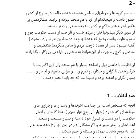
- 2
…….و گروه ها و جریانهای سیاسی شناخته شده مخالف در خارج از کشور
حضور داشته و هیچکدام از انها با هم متحد نبوده و برایند عملکردشان بر
عکس اخوندهای حاکم بر کشور ،عمدتا منفی و صفر میباشد .
از سوی دیگر میلیونها نفر از مردم خسته و ناراحت از دست حکومت جور و
ستم و غارت ولایت وقیح که عده انها چند ده میلیون نفر براورد میشود (
گفته میشود بیش از هفتاد درصد مردم را شامل میگردد) بلاتکلیف و
متاصل و گیج و مبهوت از این شرایط به سختی و ناراحتی روزگار میگذرانند
.
ان اقلیت با داشتن پول و اسلحه بسیار با هم متحد ولی این اکثریت با
درگیر شدن با گرانی و بیکاری و تورم و….و سرانی متفرق و لج باز و ……
بسیار نگران و اشفته بوده و نمیدانند که چه باید انجام دهند .
ضد انقلاب - 1
انچه که مشخص است این جماعت اخوندها و پاسدار ها و بازاری های
موتلفه ای که حدود ( چهار الی پنج هزار نفری ) نقاط کلیدی و اصلی
حکومت را در دست و کنترل خود داشته و بسیار منسجم و متحد
اهدافشان را پیش میبرند و اگر مشکلی هم در بین انها رخ دهد سید علی
گدا به موقع دخالت نموده و مسئله را جمع میکند .
عقبه چند میلیونی ( بین پنج تا ده میلیون نفر تخمین زده میشود ) که