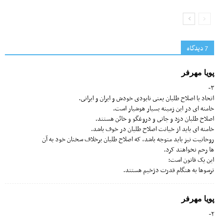
7 دیدگاه‌
پويا مهرفر
٣-
اتحاد با اصلاح طلبان یعنى نابودى خودش و ایران و ایرانى.
خامنه اى در این زمینه بسیار هوشیار است.
اصلاح طلبان دزد و جانى و دروغگو و خائن هستند.
خامنه اى باید از خیانت اصلاح طلبان در خوف باشد.
روحانیت نیز باید متوجه باشد، که اصلاح طلبان برخلاف سخنان خود به آن
ها رحم نخواهند کرد.
این یک قانون است:
ترسوها به هنگام قدرت دژخیم هستند.
پويا مهرفر
٢-