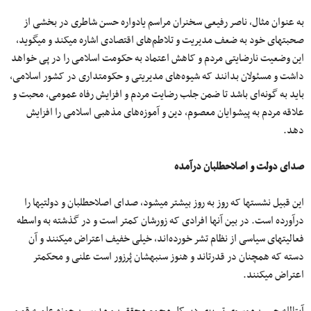
به عنوان مثال، ناصر رفیعی سخنران مراسم یادواره حسن شاطری در بخشی از
صحبت‎های خود به ضعف مدیریت و تلاطم‌های اقتصادی اشاره می‎کند و می‎گوید،
این وضعیت نارضایتی مردم و کاهش اعتماد به حکومت اسلامی را در پی خواهد
داشت و مسئولان بدانند که شیوه‌های مدیریتی و حکومتداری در کشور اسلامی،
باید به گونه‌ای باشد تا ضمن جلب رضایت مردم و افزایش رفاه عمومی، محبت و
علاقه مردم به پیشوایان معصوم، دین و آموزه‌های مذهبی اسلامی را افزایش
دهد.
صدای دولت و اصلاح‎طلبان درآمده
این قبیل نشست‎ها که روز به روز بیشتر می‎شود، صدای اصلاح‎طلبان و دولتی‎ها را
درآورده است. در بین آنها افرادی که زورشان کمتر است و در گذشته به واسطه
فعالیت‎های سیاسی از نظام تشر خورده‌اند، خیلی خفیف اعتراض می‎کنند و آن‌
دسته که همچنان در قدرت‎اند و هنوز سنبه‎شان پُرزور است علنی و محکم‎تر
اعتراض می‎کنند.
آیت‎الله حسین‌ موسوی‌ تبریزی دبیرکل مجمع محققین و مدرسین حوزه علمیه قم و