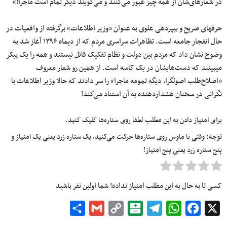
در شعارهای‌شان از همه چیز عبور می‌کنند و می‌گویند دیگر تمام است ماجرا!»
حرف‎های صریح و بی‎پرده‎ی علوی به عنوان «وزیر اطلاعات» برگرفته از واقعیات در
حال انفجار جامعه است. تظاهرات سراسری مردم که از دی‎ماه ۱۳۹۶ آغاز شد به
وضوح نشان داد که مردم بین دولت و نظام تفکیک قائل نیستند و همه را یک پیکر
می‎بینند که دست‌هایشان در یک کاسه است. از همین رو شعار معروف
«اصلاح‌طلب اصولگرا، دیگه تمومه ماجرا» را سر دادند که حالا وزیر اطلاعات با
نگرانی در سخنان هشداردهنده به آن استناد می‌کند!
برای امتیاز دادن به این مطلب لطفا روی ستاره‌ها کلیک کنید.
توجه: وقتی با ماوس روی ستاره‌ها حرکت می‌کنید، یک ستاره زرد یعنی یک امتیاز و
پنج ستاره زرد یعنی پنج امتیاز!
کسی تا به حال به این مطلب امتیاز نداده! شما اولین نفر باشید
Share
Gmail
Copy
Balatarin
Telegram
WhatsApp
Facebook
X
Link