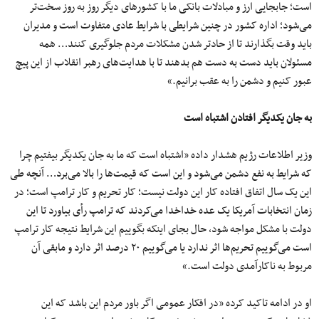
است؛ جابجایی ارز و مبادلات بانکی ما با کشورهای دیگر روز به‌ روز سخت‌تر
می‌شود؛ اداره کشور در چنین شرایطی با شرایط عادی متفاوت است و مدیران
باید وقت بگذارند تا از حاد‌تر شدن مشکلات مردم جلوگیری کنند… همه
مسئولان باید دست به دست هم بدهند تا با هدایت‌های رهبر انقلاب از این پیچ
عبور کنیم و دشمن را به عقب برانیم.»
به جان یکدیگر افتادن اشتباه است
وزیر اطلاعات رژیم هشدار داده «اشتباه است که ما به جان یکدیگر بیفتیم چرا
که شرایط به نفع دشمن می‌شود و این است که قیمت‌ها را بالا می‌برد… آنچه طی
این یک سال اتفاق افتاده کار این دولت نیست؛ کار تحریم و کار ترامپ است؛ در
زمان انتخابات آمریکا یک عده خداخدا می‌کردند که ترامپ رأی بیاورد تا این
دولت با مشکل مواجه شود، حال بجای اینکه بگوییم این شرایط نتیجه کار ترامپ
است می‌گوییم تحریم‌ها اثر ندارد یا می‌گوییم ۲۰ درصد اثر دارد و مابقی آن
مربوط به ناکارآمدی دولت است.»
او در ادامه تاکید کرده «در افکار عمومی اگر باور مردم این باشد که این