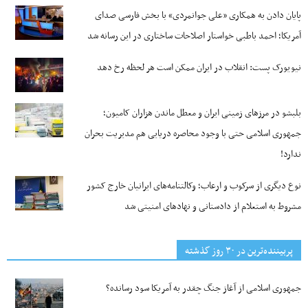
پایان دادن به همکاری «علی جوانمردی» با بخش فارسی صدای
آمریکا؛ احمد باطبی خواستار اصلاحات ساختاری در این رسانه شد
نیویورک پست: انقلاب در ایران ممکن است هر لحظه رخ دهد
بلبشو در مرزهای زمینی ایران و معطل ماندن هزاران کامیون؛
جمهوری اسلامی حتی با وجود محاصره دریایی هم مدیریت بحران
ندارد!
نوع دیگری از سرکوب و ارعاب؛ وکالتنامه‌های ایرانیان خارج کشور
مشروط به استعلام از دادستانی و نهادهای امنیتی شد
پربیننده‌ترین‌ در ۳۰ روز گذشته
جمهوری اسلامی از آغاز جنگ چقدر به آمریکا سود رسانده؟