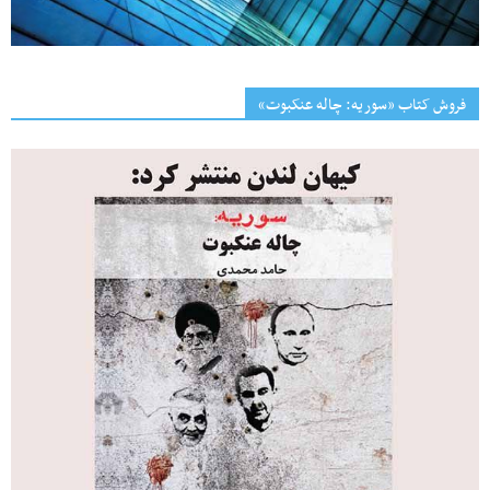
فروش کتاب «سوریه: چاله عنکبوت»