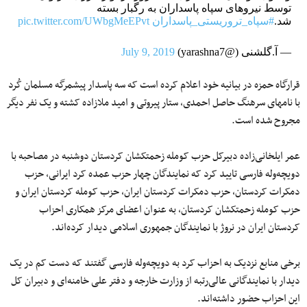
توسط نیروهای سپاه پاسداران به رگبار بسته
شد.
#سپاه_تروریستی_پاسداران
pic.twitter.com/UWbgMeEPvt
— آ.گلشنی (@yarashna7)
July 9, 2019
قرارگاه حمزه در بیانیه خود اعلام کرده است که سه پاسدار پیشمرگه مسلمان کُرد
با نام‎های سرهنگ حاصل احمدی، ستار پیروتی و امید ملازاده کشته و یک نفر دیگر
مجروح شده است.
عمر ایلخانی‌زاده دبیرکل حزب کومله زحمتکشان کردستان دوشنبه در مصاحبه با
دویچه‌وله فارسی تایید کرد که نمایندگان چهار حزب عمده کرد ایرانی، حزب
دمکرات کردستان، حزب دمکرات کردستان ایران، حزب کومله کردستان ایران و
حزب کومله زحمتکشان کردستان، به عنوان اعضای مرکز همکاری احزاب
کردستان ایران در نروژ با نمایندگان جمهوری اسلامی دیدار کرده‌اند.
برخی منابع نزدیک به احزاب کرد به دویچه‌وله فارسی گفتند که دست کم در یک
دیدار با نمایندگانی عالی‌رتبه از وزارت خارجه و دفتر علی خامنه‌ای و دبیران کل
این احزاب حضور داشته‌اند.