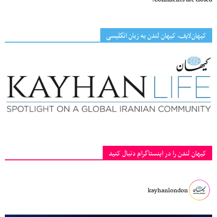
کیهان‌لایف، کیهان لندن به زبان انگلیسی
کیهان لندن را در اینستاگرام دنبال کنید
kayhanlondon