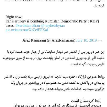
کرده‌اند.
Right now:
Iran's artillery is bombing Kurdistan Democratic Party ( KDP)
bases.
#kurdistan
#iran
@ttnyhetsbyran
pic.twitter.com/XrZefFPXal
July 10, 2019
— Arez Ramazani (@ArezRamazani)
این خبر دو روز پس از انتشار خبر دیدار نمایندگانی از چهار حزب عمده کرد با
نمایندگانی از جمهوری اسلامی در اسلو، پایتخت نروژ، از جمله از سوی دویچه‌وله
فارسی صورت گرفته است.
روابط عمومی قرارگاه «حمزه سیدالشهداء» نیروی زمینی سپاه پاسداران با انتشار
بیانیه‌ای در واکنش به کشته شدن سه عضو سپاه در پیرانشهر در جریان یک
درگیری نسبت به اقدامات تلافی‌جویانه هشدار داده بود.
اینجا کردستان است
ویدیوی اتومبیل کاسبکاری که امروز در نوار مرزی مریوان