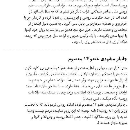
روسیه محال است اجازه هیچ تغییری بدهد . فراماسنری مارکسیست های
روسی مثل عناصر هیولایی کرات دیگر در فیلم ها که به شکل انسانها در
امده اند در جلد حکومت روسی و اپوزیسیون ان نفوذ کرده و کارشان جز با
خونریزی و تصفیه سوهارتویی پایان نمی گیرد . به همین دلیل اینقدر از
مجاهدین وحشت دارند . چون تنها مجاهدین می توانند به زبان خود اینها
با اینها سخن بگویند . یا یک رئیس جمهور با اراده مثل جرج بوش که ریشه
دیکتاتوری های ساخت شوروی را میزد .
جانباز مشهدی عضو ۱۴ معصوم
حتی دراویش و بهایی و اهل سنت و از همه بدتر دوتابعیتی بی کاره نگون
بخت فورا دستگیر ، زندان طولانی ، کشتار ، شکنجه می گردند . ملیون و
لیبرال ها هم باید فراری شوند وگرنه مثل قطب زاده اعدام می شوند و یا
مثل فروهر ها دشنه ای می شوند . فقط مارکسیست ها در بیان عقاید خود
ازادند و جاسوسان روسیه (که اطلاعات رژیم چون با عینک ضد اطلاعات
روسیه نگاه میکند ، نمی بیند ،)
ـ جانباز مشهدی عضو ۱۴ معصوم توده اسلام روسی فرمودند که به نخست
وزیر ژاپن ! نه روسیه ! نامه نوشته که این رژیم نماینده مردم نیست وشما
نباید با این رژیم مذاکره ! کنید . چشم ! فقط روسیه و ونزوئلا و کوبا و
سوریه مجاز هستند !.