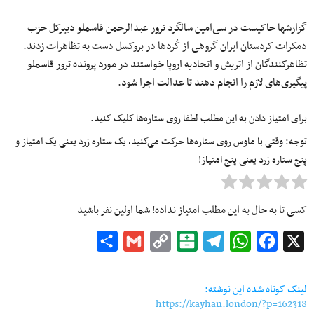
گزارش‎ها حاکیست در سی‌امین سالگرد ترور عبدالرحمن قاسملو دبیرکل حزب
دمکرات کردستان ایران گروهی از کُردها در بروکسل دست به تظاهرات زدند.
تظاهرکنندگان از اتریش و اتحادیه اروپا خواستند در مورد پرونده ترور قاسملو
پیگیری‌های لازم را انجام دهند تا عدالت اجرا شود.
برای امتیاز دادن به این مطلب لطفا روی ستاره‌ها کلیک کنید.
توجه: وقتی با ماوس روی ستاره‌ها حرکت می‌کنید، یک ستاره زرد یعنی یک امتیاز و
پنج ستاره زرد یعنی پنج امتیاز!
کسی تا به حال به این مطلب امتیاز نداده! شما اولین نفر باشید
Share
Gmail
Copy
Balatarin
Telegram
WhatsApp
Facebook
X
Link
لینک کوتاه شده این نوشته:
https://kayhan.london/?p=162318