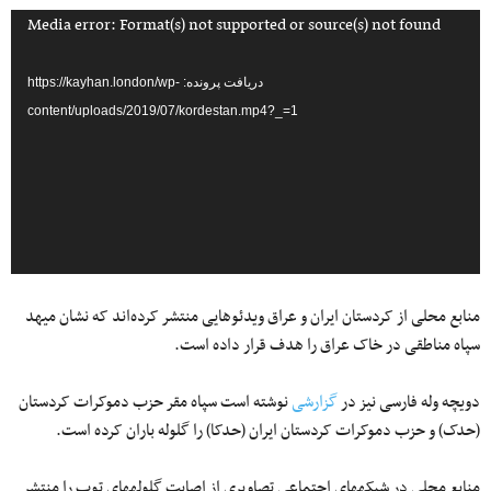
نمایشگر
Media error: Format(s) not supported or source(s) not found
ویدیو
دریافت پرونده: https://kayhan.london/wp-
content/uploads/2019/07/kordestan.mp4?_=1
منابع محلی از کردستان ایران و عراق ویدئوهایی منتشر کرده‌اند که نشان می‎هد
سپاه مناطقی در خاک عراق را هدف قرار داده است.
دویچه‎ وله فارسی نیز در
گزارشی
نوشته است سپاه مقر حزب دموکرات کردستان
(حدک) و حزب دموکرات کردستان ایران (حدکا) را گلوله باران کرده است.
منابع محلی در شبکه‎های اجتماعی تصاویری از اصابت گلوله‎های توپ را منتشر