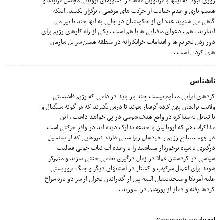
روزی نبود که اینها با مزدوران ملاها در کشورهای اروپایی مجلس مراوده و
همسو بازی و عدم حمایت از حرکت های مردمی ، برگزار نکنند. اینکه
گاهی می شنوید عده ای از حکومتیان در جایی به انها چند تا تیر می
اندازند ، هم ، دعوای مافیایی ها با هم است . یکی از راه کارهای رژیم برای
دور زدن تحریم ها و اقدامات خرابکارانه در منطقه همین سر پل سازمان
های کردی است .
ناشناس
کردهای ایرانی معلوم نیست چند بار باید در دامی که رژیم فاشیستی
ولایت برایشان پهن کرده گرفتار شوند تا درس بگیرند که هر گونه سیگنال و
یا تمایل به مذاکره در واقع هدف شومی در پی خواهد داشت ، این
مذاکرات هم که اروپائیان با خدعه تدارک دیده اند در واقع حرکتی است
در جهت منافع رژیم و خودشان زیرا سعی دارند نیروهایی که از پتانسیل
درگیری با سپاه برخوردار میباشند را با وعده آب نبات چوبی فعالیت
سیاسی در کردستان عملا در زمان درگیری نظامی خنثی سازند و متمرکز
شوند برای اعمال سرکوب و کشتار در استانهای دیگر و جنگ تروریستی
علیه آمریکا و متحدینشان البته پس از گذراندن بحران از سر دو باره سراغ
کردها رفته و دمار از روزشان در بیاورند .
Comments are closed.