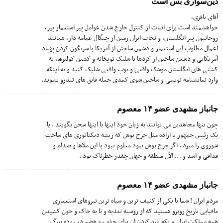
دین‌سواری بس است
آقای باقری،
خواهشمند است برای اثبات از کنترل خارج شدن عوامل پیر استعمار پیر،
روحانیون پیر انگلستان، و نجات ایران زمین از چنگال عمامه دار، همانند
اعمال مطلوب این استعمار و دشمن ساختن از آمریکا با سرنگون کردن پهپاد
آمریکایی و دشمن ساختن از کردها با شلیک توپخانه و کشتن کولبرها، به
کشتی های انگلستان موشک واقعی و توپ واقعی شلیک کنید و نه اینکه
وارد نمایشنامه نویسی و ساختن شوی کمدی حمله قایق های تندرو بشوید.
جانباز مشهدی عضو ۱۴ معصوم
چون تنها مجاهدین می توانند به زبان خود اینها با اینها سخن بگویند . یا
یک رئیس جمهور با اراده مثل جرج بوش که ریشه دیکتاتوری های ساخت
شوروی را میزد . اگر جرج بوش نبود معلوم نبود با این ملاها و صدام و
قذافی و اسد و … الآن منطقه و جهان چقدر خطرناک بود .
جانباز مشهدی عضو ۱۴ معصوم
مردم ایران ! شما با یکی از کثیف ترین و سیاه ترین نیروهای استعماری
مافیایی تاریخ روبرو هستید که از روسیه تغذیه و تا به خاک و خون کشیدن
همه مملکت ایران و تکه پاره کردن ان برای جذب و هضم در روده بزرگ