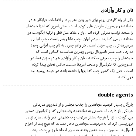
نان و کار وآزادی
یکی از راه کارهای رژیم برای دور زدن تحریم ها و اقدامات خرابکارانه در
منطقه همین سر پل سازمان های کردی است . حتی امروز که اینها خودشان
را متحد ترامپ معرفی کرده اند ، باز با ملاها مثل قطر و ترکیه ابگوشت در
منطقه بار می گذارند . مردم ایران ، چپ ذاتا روسی است ، چپ ایرانی
سرسپرده ترین چپ جهان است . در واقع چیزی به نام چپ ایرانی وجود
ندارد . چپ عنتر ناسیونال روسی بهترین شناسنامه کسانی است که
خودشان را چپ معرفی میکنند . نان و کار وآزادی هم در جهان فقط در
کشورهایی که نئولیبرال و متحد امریکا هستند شانس تحقق پیدا کرده
است . حتی یک کشور چپ که اینها را داشته باشد در خیمه روسیه پیدا
نمی کنید .
double agents
بازرگان بسیار کوشید مجاهدین را جذب مجلس و از تندروی سازمانی
چریکی باز دارد . اما خمینی به صلاحدید رفسنجانی که از کیانوری دستور
می گرفت ، انها را هر چه بیشتر سرکوب و به دشمنی کور راند . سازمانهای
تروریستی کرد اما به سرنوشت مجاهدین دچار نشدند که هیچ بعد از اخراج
لیبرال ها ، ملیون ، و مجاهدین رفتند به سوی اتحاد با رژیم پشت پرده ،