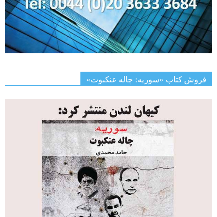
فروش کتاب «سوریه: چاله عنکبوت»