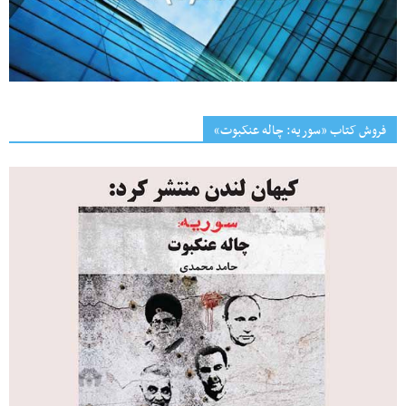
فروش کتاب «سوریه: چاله عنکبوت»