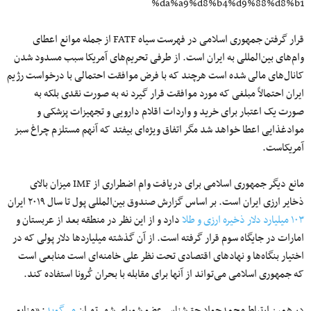
%da%a9%d8%b4%d9%88%d8%b1
قرار گرفتن جمهوری اسلامی در فهرست سیاه FATF از جمله موانع اعطای
وام‌های بین‌المللی به ایران است. از طرفی تحریم‌های آمریکا سبب مسدود شدن
کانال‌‌های مالی شده است هرچند که با فرض موافقت احتمالی با درخواست رژیم
ایران احتمالاً مبلغی که مورد موافقت قرار گیرد نه به صورت نقدی بلکه به
صورت یک اعتبار برای خرید و واردات اقلام دارویی و تجهیزات پزشکی و
موادغذایی اعطا خواهد شد مگر اتفاق ویژه‌ای بیفتد که آنهم مستلزم چراغ سبز
آمریکاست.
مانع دیگر جمهوری اسلامی برای دریافت وام اضطراری از IMF میزان بالای
ذخایر ارزی ایران است. بر اساس گزارش صندوق بین‌‌المللی پول تا سال ۲۰۱۹ ایران
۱۰۳ میلیارد دلار ذخیره ارزی و طلا
دارد و از این نظر در منطقه بعد از عربستان و
امارات در جایگاه سوم قرار گرفته است. از آن گذشته میلیاردها دلار پولی که در
اختیار بنگاه‌‌ها و نهادهای اقتصادی تحت نظر علی خامنه‌ای است منابعی است
که جمهوری اسلامی می‌تواند از آنها برای مقابله با بحران کُرونا استفاده کند.
در همین ارتباط محمدجواد حق‌‌شناس عضو شورای شهر تهران
می‌گوید
: «منابع