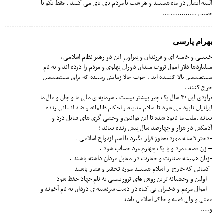
البته ایشان در ماه هستند و هر شب با مردم بای بای می کنند . فقط بگو یا
حسین …………….
بهرام پارسی
خمینی و خامنه ای و فرزندان و پیراون ِ این دو رهبر نظام اسلامی ،
میلیاردها دلار امول ثروت مندان دوران پهلوی و مردم را دزده اند و به نام
مستضعفین بالا کشیده اند ، خوب حالا زمانش رسیده که برای مستضعفین
خرج کنند .
تراژدی این ۴۰ سال یک چیز بیشتر نیست ، سرمایه ی ملی ما و جان و مال ما
ایرانیان نابود می شود تا اسلام مدینه و احکام ظالمانه و ضد انسانی زنده
بماند .ملت ما نابود شده تا این قوانین و وحشی گری های قبایل دزد و
آدمکش در هزار و چهارصد سال پیش زنده بماند ؛
-دختر ۹ ساله مورد تجاوز قرار بگیرد با اسم ازدواجِ اسلامی ،
– زن نصف مرد و یا یک چهارم مرد حساب شود ،
-زنان همیشه صغارت و حقارت در مقابل مردان داشته باشند ،
-کسانی که خارج از اسلام هستند مورد تحقیر و فشار باشند
– اولین و وحشیانه ترین روش های تروریستی به نام جهاد حفظ شود
– اموال مردم و دختران بی گناه در دست سردسته ی دزدان به نام آخوند و
مفتی و ولی فقیه و حاکم اسلامی باشد
و….