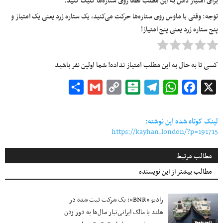
برای امتیاز دادن به این مطلب لطفا روی ستاره‌ها کلیک کنید.
توجه: وقتی با ماوس روی ستاره‌ها حرکت می‌کنید، یک ستاره زرد یعنی یک امتیاز و
پنج ستاره زرد یعنی پنج امتیاز!
کسی تا به حال به این مطلب امتیاز نداده! شما اولین نفر باشید
Share
Gmail
Copy
Balatarin
Telegram
WhatsApp
Facebook
X
Link
لینک کوتاه شده این نوشته:
https://kayhan.london/?p=191715
مطالب مرتبط
مطالب بیشتر از این نویسنده
رادیو «BNR»: یک شرکت ثبت شده در
هلند با مالک ایرانی‌تبار سال‌ها به دور زدن
Featured1