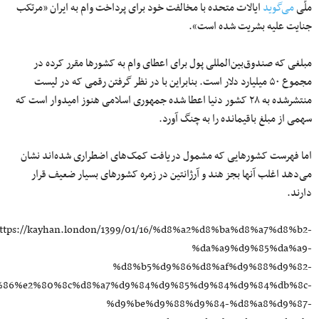
ملّی
می‌گوید
ایالات متحده با مخالفت خود برای پرداخت وام به ایران «مرتکب
جنایت علیه بشریت شده است».
مبلغی که صندوق‌بین‌‌المللی پول برای اعطای وام به کشورها مقرر کرده در
مجموع ۵۰ میلیارد دلار است. بنابراین با در نظر گرفتن رقمی که در لیست
منتشرشده به ۲۸ کشور دنیا اعطا شده جمهوری اسلامی هنوز امیدوار است که
سهمی از مبلغ باقیمانده را به چنگ‌‌ آورد.
اما فهرست کشورهایی که مشمول دریافت کمک‌‌های اضطراری شده‌اند نشان
می‌دهد اغلب آنها بجز هند و آرژانتین در زمره کشورهای بسیار ضعیف قرار
دارند.
ttps://kayhan.london/1399/01/16/%d8%a2%d8%ba%d8%a7%d8%b2-
%da%a9%d9%85%da%a9-
%d8%b5%d9%86%d8%af%d9%88%d9%82-
%86%e2%80%8c%d8%a7%d9%84%d9%85%d9%84%d9%84%db%8c-
%d9%be%d9%88%d9%84-%d8%a8%d9%87-