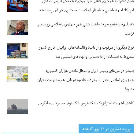
پایان دادن به همکاری «علی جوانمردی» با بخش فارسی صدای
آمریکا؛ احمد باطبی خواستار اصلاحات ساختاری در این رسانه شد
«تسلیم» یا «قطع سر»؛ ساعت شنیِ عمرِ جمهوری اسلامی روی میز
ترامپ
نوع دیگری از سرکوب و ارعاب؛ وکالتنامه‌های ایرانیان خارج کشور
مشروط به استعلام از دادستانی و نهادهای امنیتی شد
بلبشو در مرزهای زمینی ایران و معطل ماندن هزاران کامیون؛
جمهوری اسلامی حتی با وجود محاصره دریایی هم مدیریت بحران
ندارد!
کاهش اهمیت استراتژیک تنگه‌ هرمز با گسترش مسیرهای جایگزین
پربیننده‌ترین‌ در ۳۰ روز گذشته