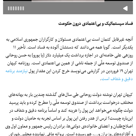
فساد سیستماتیک و بی‌اعتمادی درون حکومت
آنچه غیرقابل کتمان است بی‌اعتمادی مسئولان و کارگزاران جمهوری اسلامی به
یکدیگر است. گویا همه می‌دانند که دست‎شان آلوده به فساد است. تأخیر ۱۱
روزه‎ی علی خامنه‌ای در اجازه برداشت یک میلیارد دلار [یا یورو] به حسن روحانی
از صندوق توسعه ملّی از جمله ناشی از همین بی‌اعتمادی است. روزنامه کیهان
تهران ۱۹ فروردین در گزارشی می‌نویسد خرج کردن این مقدار پول
نیازمند برنامه
دقیق و شفاف است
.
کیهان تهران نوشته دولت روحانی طی سال‌های گذشته چندین بار به بهانه‌های
مختلف درخواست برداشت از صندوق توسعه ملّی را مطرح کرده و باید پرسید
دولت چگونه می‌خواهد این پول را هزینه کند و اساساً برنامه دقیق و شفاف در
این‌باره چیست؟ ترس از هدر رفتن این پول بر اساس تجربه به حامیان دولت و
اصلاح‌طلبان و اعضای خانواده‌ی دولتی‌ها، برادران رئیس جمهور و معاون اول وی
و آقازاده‌های وزیران و…، هم رسیده است. پروانه مافی نماینده مجلس شورای