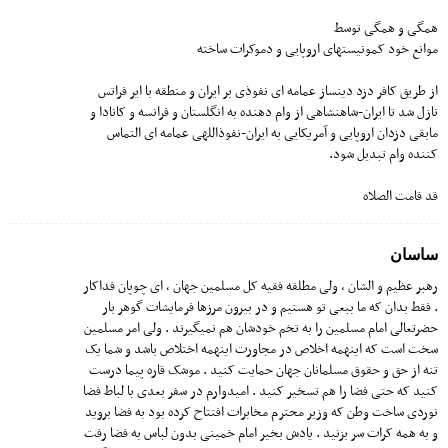
همگی و همگی توسط
موانع خود کمونیستهای اروپایی و دموکرات ساخته
از طریق کافر دزد دینساز عمامه ای نفوذی بر ایران و منطقه با ایر فراتس
نازل شد تا ایران-شاهنشاهی از وام دهنده به انگلستان و فرانسه و کانادا و
مابقی دزدان اروپایی و آمریکایی به ایران-نفوذاللهی عمامه ای التماس
کننده وام تبدیل شود.
قد قامت الصلاه
ساسان
رهبر عظیم و الشان ،‌ ولی مطلقه فقیه کل مسلمین جهان ، ای چوپان فداکار
. فقط بدان که ما ببعی تو هستیم و در بیرون مرزها فرمایشات گوهر بار
حضرتعالی امام مسلمین را به تخم خودشان هم نمیگیرند . ولی امر مسلمین
سخت است که اینهمه اخلاص در مجاورت اینهمه اختلاص باشد و شما یک
تنه از حق و حقوق مسلمانان جهان حمایت کنید . موشک قاره پیما درست
کنید که حتی فضا را هم تسخیر کنید . امیدوارم در سفر بعدی با لباط فضا
نوردی ساخت وطن که وزیر محترم مخابرات افتتاح کرده بود به فضا بروید
و به همه کرات سر بزنید . یادش بخیر امام خمینی بدون لباس به فضا رفت