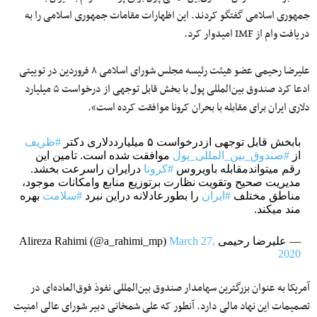
جمهوری اسلامی گفتگو کردند. این اظهارات مقامات جمهوری اسلامی را به
دریافت وام از IMF امیدوار کرد.
علیرضا رحیمی عضو هیئت رئیسه مجلس شورای اسلامی ۸ فروردین در توییتی
ادعا کرد صندوق بین‌المللی پول با بخش قابل توجهی از درخواست ۵ میلیارد
دلاری ایران برای مقابله با بحران کرونا موافقت کرده است».
بابخش قابل توجهی ازدرخواست ۵ میلیارددلاری دکتر
#ظریف
از
#صندوق_بین_المللی_پول
موافقت شده است. تامین این
رقم میتواندمقابله باویروس
#کرونا
درایران راسرعت بخشد.
مدیریت صحیح وتقویت نظارت برتوزیع منابع وامکانات موجود،
مناطق مختلف
#ایران
را بطورعادلانه دراین نبرد
#سلامت
بهره
مند میکند.
— علیرضا رحیمی Alireza Rahimi (@a_rahimi_mp)
March 27,
2020
آمریکا به عنوان بزرگترین سهامدار صندوق بین‌‌المللی نفوذ فوق‌العاده‌ای در
تصمیمات این نهاد مالی دارد. آنطور که علی شمخانی دبیر شورای‌‌ عالی امنیت