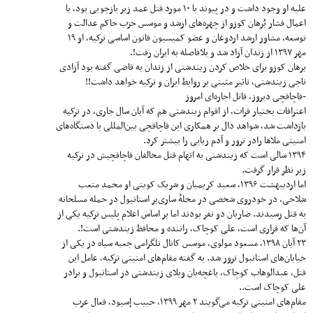
علیه او وجود داشت و در پیوند با ۱۰ مورد قتل عمد زیر بازجویی بود، با
اعمال فشار بُرهان کوزو از چهره‌های ارشد و موسس حزب حاکم عدالت و
توسعه، مشاور ارشد اردوغان و عضو کمیسیون قانون اساسی ترکیه، او ۱۹
مهر ۱۳۹۷ از زندان آزاد شد و بلافاصله به ایران رفت!.
برهان کوزو برای خلاص کردن زیندشتی از زندان به قاضی گفته بود آزادی
ناجی زیندشتی، تاثیر مثبتی بر روابط ایران و ترکیه خواهد داشت!!
-قاچاقچی دیروز، قاتل اجاره‌ای امروز
اعترافات بختیار فرات، از اقوام زیندشتی هم که آبان سال جاری، در ترکیه
بازداشت شد، شواهد دال بر همکاری این قاچاقچی بین‌المللی با دستگاه‌های
امنیتی ملاها رادر ترور و آدم ربایی را بیشتر کرد.
۱۳۹۴ سالی است که زیندشتی به اتهام قتل مخالفان قاچاقچیش در ترکیه
زیر نظر قرار گرفت.
اما اردیبهشت ۱۳۹۶، سعید کریمیان و شریک کویتی او محمد متعب
شلاحی، در خودروی شخصی در محلهٔ ساری‌یر استانبول در حمله مسلحانه
به قتل رسیدند. ضاربان دو نفر بودند اما بر اساس اعلام پلیس ترکیه یکی از
آن‌ها که فراری است، علی کوچاک، راننده و محافظ زیندشتی است!.
۲۳ آبان ۱۳۹۸، مسعود مولوی، موسس کانال تلگرامی جعبه سیاه در یکی از
خیابان‌های استانبول ترور شد. به گفته مقام‌های امنیتی ترکیه، عامل این
قتل، عبدالوهاب کوچاک، باغچه‌بان ویلای زیندشتی در استانبول و برادر
علی کوچاک است..
مقام‌های امنیتی ترکیه می‌گویند ۲ مهر ۱۳۹۹، حبیب إسیود، فعال عرب