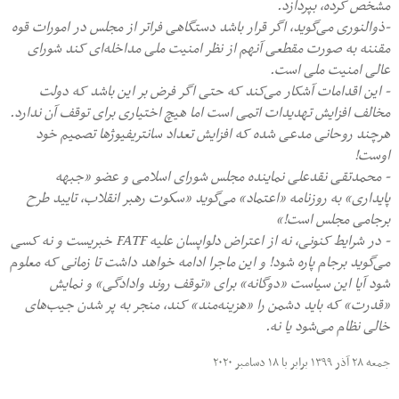
مشخص کرده، بپردازد.
-ذوالنوری می‌گوید، اگر قرار باشد دستگاهی فراتر از مجلس در امورات قوه
مقننه به صورت مقطعی آنهم از نظر امنیت ملی مداخله‌ای کند شورای
عالی امنیت ملی است.
- این اقدامات آشکار می‌کند که حتی اگر فرض بر این باشد که دولت
مخالف افزایش تهدیدات اتمی است اما هیچ اختیاری برای توقف آن ندارد.
هرچند روحانی مدعی شده که افزایش تعداد سانتریفیوژها تصمیم خود
اوست!
- محمدتقی نقدعلی نماینده مجلس شورای اسلامی و عضو «جبهه
پایداری» به روزنامه «اعتماد» می‌گوید «سكوت رهبر انقلاب، تاييد طرح
برجامی مجلس است!»
- در شرایط کنونی، نه از اعتراض دلواپسان علیه FATF خبریست و نه کسی
می‌گوید برجام پاره شود! و این ماجرا ادامه خواهد داشت تا زمانی که معلوم
شود آیا این سیاست «دوگانه» برای «توقف روند وادادگی» و نمایش
«قدرت» که باید دشمن را «هزینه‌مند» کند، منجر به پر شدن جیب‌های
خالی نظام می‌شود یا نه.
جمعه ۲۸ آذر ۱۳۹۹ برابر با ۱۸ دسامبر ۲۰۲۰