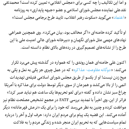
و اما این تکالیف را چه کسی برای «مجلس انقلابی» تعیین کرده است؟ محمدتقی
نقدعلی نماینده مجلس شورای اسلامی و عضو «جبهه پایداری» به روزنامه
«
اعتماد
» می‌گوید «سکوت رهبر انقلاب، تایید طرح برجامی مجلس است!»
او تأکید کرده خامنه‌ای «اگر مخالف بود، بیان می‌کرد». وی همچنین همراهی
نهادهای مهمی مثل شورای نگهبان و دبیرخانه شورای عالی امنیت ملی با این
طرح را از نشانه‌های تصمیم‌گیری در رده‌های بالای نظام دانسته است.
اکنون علی خامنه‌ای همان روندی را که همواره در گذشته پیش می‌برد تکرار
می‌کند: «
دوگانه مقاومت- مذاکره
» که در عمل چیزی جز یکی به نعل و یکی به
میخ زدن نیست! او از یکسو از طریق مجلس شورای اسلامی فتیله‌ی تهدیدات
اتمی را از بالا می‌کشد و همزمان از سوی دیگر توسط دولت برای مذاکره با آمریکا
چراغ سبز نشان داده و گفته «برای لغو تحریم‌ها یک ساعت هم نباید صبر کرد!»
فراتر از این، وی اخیراً با تمدید بررسی FATF در مجمع تشخیص مصلحت نظام نیز
موافقت کرده و چنین به نظر می‌رسد که خود را برای یک «نرمش قهرمانانه» دیگر
آماده می‌کند. این قضیه یک پیام برای مردم ایران دارد: حرف اول و آخر را درباره
تمام سیاست‌هایی که به تحریم ایران منجر شده و زندگی مردم را به فلاکت