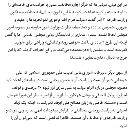
در این میان، دولتی‌ها که هرگز اجازه مخالفت علنی با خواسته‌های خامنه‌ای را
ندارند جسته و گریخته اعلام کردند با این قانون مخالف‌اند چنانکه سخنگوی
وزارت خارجه ۱۱ آذر گفت «دولت طرح اقدام فوری لغو تحریم‌ها را مفید و
ضروری تشخیص نداده» و «متأسفانه نظرات وزارت امور خارجه در مصوبه اخیر
مجلس لحاظ نشده است». شماری از نمایندگان ولایی مجلس انقلابی اما با گفتن
اینکه این طرح ۹ ماده‌ای باعث «توقف روند وادادگی» و راهی برای «تولید
قدرت» است و دشمن را «هزینه‌مند» می‌کند، درواقع اعتراف کردند که با این
طرح به دنبال «قدرت‌نمایی» هستند!
از سوی دیگر دبیرخانه شورای‌عالی امنیت ملّی جمهوری اسلامی که علی
شمخانی دبیر آن است و ریاست آن با حسن روحانی است در بیانیه‌ای اعلام کرد
مصوبه مجلس درباره الزام دولت به غنی سازی اورانیوم ۲۰ درصدی و توقف
اجرای پروتکل الحاقی و توقف همکاری با بازرسان آژانس با نظر این شورا همسان
است و «مسئله خاصی به زیان مصالح ملی ایجاد نمی‌کند.» اینکه یک نهاد
امنیتی به ریاست روحانی مخالفتی با افزایش تهدیدات اتمی ندارد ولی دولت و
وزارت خارجه‌ی او مخالف‌ آن هستند، ظاهرا تناقضی است که نمی‌توان آن را
ندید.