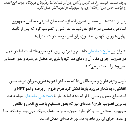
برجام است، خواستار تمام کردن و آتش زدن آن شدند اما رهبرشان هیچگاه جرأت این اقدام
را نیافت حتی پس از آنکه اروپا به هیچیک از تعهداتش عمل نکرد
پس از کشته شدن محسن فخری‌زاده از متحصصان امنیتی- نظامی جمهوری
اسلامی، مجلس طرح افزایش تهدیدات اتمی را تصویب کرد که پس از تأیید
نهایی شورای نگهبان به قانون برای اجرا توسط دولت تبدیل شد.
عنوان این
طرح ۹ ماده‌ای
«اقدام راهبردی برای لغو تحریم‌ها» است اما در عمل
در صورت اجرای مفاد آن راه‌های مذاکره با غربی‌ها مختل می‌شود و لغو احتمالی
تحریم‌ها را سخت‌تر می‌کند.
طیف ولایتمداران و حزب‌اللهی‌ها که به ظاهر قدرتمندترین جریان در «مجلس
انقلابی» به شمار می‌رود بارها تلاش کرد طرح خروج از برجام و لغو NPT و
استیضاح حسن روحانی را ارائه دهد اما هر بار با
«نه» علی خامنه‌ای
مواجه شد.
بنابراین تصویب طرح ۹ ماده‌ای نیز که بطور مستقیم با صنایع اتمی و نظامی
جمهوری اسلامی سر و کار دارد بدون مجوز خامنه‌ای ممکن نمی‌بود. چنانکه اجرا
و عدم اجرای آن نیز فقط به دستور خامنه‌ای ممکن است.