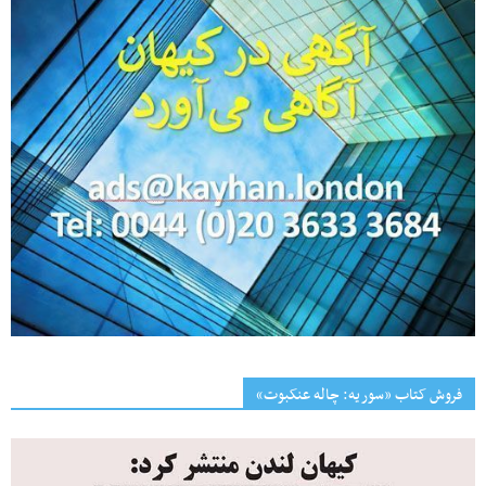
فروش کتاب «سوریه: چاله عنکبوت»