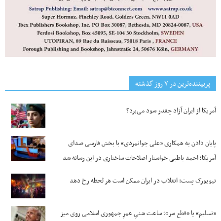
پربیننده‌ترین‌ در ۷ روز گذشته
آمریکا از ایران آزاد چقدر سود می‌برد؟
پایان دادن به همکاری «علی جوانمردی» با بخش فارسی صدای
آمریکا؛ احمد باطبی خواستار اصلاحات ساختاری در این رسانه شد
نیویورک پست: انقلاب در ایران ممکن است هر لحظه رخ دهد
«تسلیم» یا «قطع سر»؛ ساعت شنیِ عمرِ جمهوری اسلامی روی میز