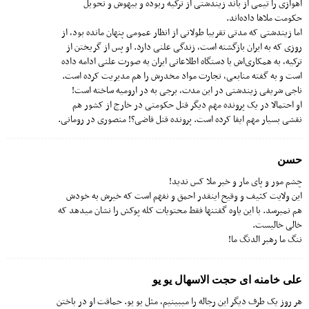
اهوازی را تیمی از باند زیندشتی از ترکیه ربوده و بیهوش و تحویل
حکومت ملاها داده‌اند.
اما زیندشتی که مدتی تقریبا طولانی از انظار عمومی پنهان مانده بود، از
روزی که به ایران بازگشته است، زندگی علنی دارد. او پس از گریختن از
ترکیه، به همکاری‌اش با دستگاه اطلاعاتی ایران به صورت علنی ادامه داده
است و به گفته منابعی، تجارت مواد مخدرش را هم مدیریت کرده است.
ناجی شریفی زیندشتی در این مدت، برجی به در ارومیه ساخته است!
او احتمالا در یک پرونده مهم دیگر قتل حکومتی در خارج از کشور هم
نقشی بسیار مهم ایفا کرده است. پرونده‌ قتل قاضی؟! منصوری در رومانی.
حسن
چشم مور و پای مار و خیر ملا کس ندید!
این ولایت کثیف و وقیح اینقدر احمق و نفهم است که خیرش به خودش
هم نمیرسد. با این یاوه گفتنها فقط محتویات کله پوکش را نشان میدهد که
خالی خالیست.
ننگ ما رهبر الدنگ ما!
علی خامنه ای حجت الاسهال یو یو
هر روز یک طرف دیگر این رجاله را میبینیم، مثل یو یو. حماقت او در باختن