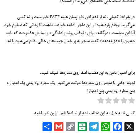
کشانده است، علی خامنه‌ای می‌زند؛ والسلام!
در شرایط کنونی، نه از اعتراض دلواپسان علیه FATF خبریست و نه کسی
می‌گوید برجام پاره شود! و این ماجرا ادامه خواهد داشت تا زمانی که معلوم شود
آیا این سیاست «دوگانه» برای «توقف روند وادادگی» و نمایش «قدرت» که باید
دشمن را «هزینه‌مند» کند، منجر به پر شدن جیب‌های خالی نظام می‌شود یا نه.
برای امتیاز دادن به این مطلب لطفا روی ستاره‌ها کلیک کنید.
توجه: وقتی با ماوس روی ستاره‌ها حرکت می‌کنید، یک ستاره زرد یعنی یک امتیاز و
پنج ستاره زرد یعنی پنج امتیاز!
کسی تا به حال به این مطلب امتیاز نداده! شما اولین نفر باشید
Share
Gmail
Copy
Balatarin
Telegram
WhatsApp
Facebook
X
Link