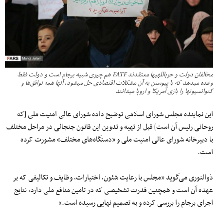
مخالفان دولت و حزب‎اللهی‎ها معتقدند FATF هم چیزی شبیه برجام است و دولت فقط
وعده می‎دهد که با پیوستن به آن مشکلات اقتصادی حل می‎شود، آنها همه توافق‌ها و
کنوانسیون‎ها را بازی آمریکا و اروپا می‎دانند
این نماینده مجلس شورای اسلامی توضیح داده شورای عالی امنیت ملی [که
روحانی رئیس آن است] قبل از تهیه و تدوین این قانون جنجالی در مراحل مختلف
با دبیرخانه شورای عالی امنیت ملی و «دستگاه‌های مختلف» مشورت کرده
است.
ذوالنوری می‌گوید «مجلس با رعایت شئون، اختیارات، وظایف و تکالیفی که بر
عهده آن است و همچنین قدرت تشخیصی که در تامین منافع ملی دارد، نتایج
اجرای برجام را بررسی کرده و به تصمیم نهایی رسیده است.»