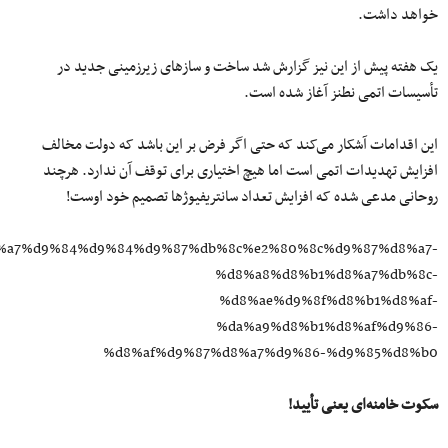
خواهد داشت.
یک هفته پیش از این نیز گزارش شد ساخت و سازهای زیرزمینی جدید در
تأسیسات اتمی نطنز آغاز شده است.
این اقدامات آشکار می‌کند که حتی اگر فرض بر این باشد که دولت مخالف
افزایش تهدیدات اتمی است اما هیچ اختیاری برای توقف آن ندارد. هرچند
روحانی مدعی شده که افزایش تعداد سانتریفیوژها تصمیم خود اوست!
c%d8%a7%d9%84%d9%84%d9%87%db%8c%e2%80%8c%d9%87%d8%a7-
%d8%a8%d8%b1%d8%a7%db%8c-
%d8%ae%d9%8f%d8%b1%d8%af-
%da%a9%d8%b1%d8%af%d9%86-
%d8%af%d9%87%d8%a7%d9%86-%d9%85%d8%b0
سکوت خامنه‌ای یعنی تأیید!