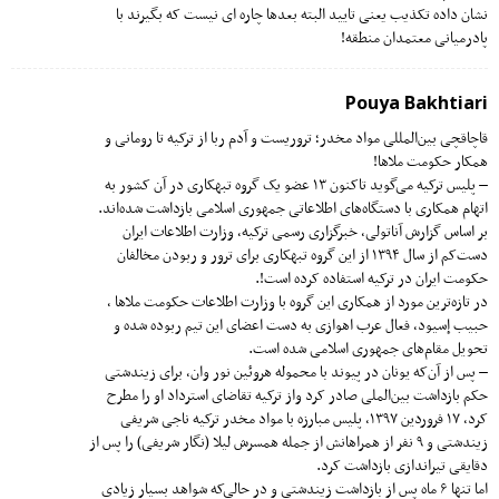
نشان داده تکذیب یعنی تایید البته بعدها چاره ای نیست که بگیرند با
پادرمیانی معتمدان منطقه!
Pouya Bakhtiari
قاچاقچی بین‌المللی مواد مخدر؛ تروریست و آدم ربا از ترکیه تا رومانی و
همکار حکومت ملاها!
– پلیس ترکیه می‌گوید تاکنون ۱۳ عضو یک گروه تبهکاری در آن کشور به
اتهام همکاری با دستگاه‌های اطلاعاتی جمهوری اسلامی بازداشت شده‌اند.
بر اساس گزارش آناتولی، خبرگزاری رسمی ترکیه، وزارت اطلاعات ایران
دست‌کم از سال ۱۳۹۴ از این گروه تبهکاری برای ترور و ربودن مخالفان
حکومت ایران در ترکیه استفاده کرده است!.
در تاز‌ه‌ترین مورد از همکاری این گروه با وزارت اطلاعات حکومت ملاها ،‌
حبیب إسیود، فعال عرب اهوازی به دست اعضای این تیم ربوده شده و
تحویل مقام‌های جمهوری اسلامی شده‌ است.
– پس از آن‌که یونان در پیوند با محموله هروئین نور وان، برای زیندشتی
حکم بازداشت بین‌الملی صادر کرد واز ترکیه تقاضای استرداد او را مطرح
کرد، ۱۷ فروردین ۱۳۹۷، پلیس مبارزه با مواد مخدر ترکیه ناجی شریفی
زیندشتی و ۹ نفر از همراهانش از جمله همسرش لیلا (نگار شریفی) را پس از
دقایقی تیراندازی بازداشت کرد.
اما تنها ۶ ماه پس از بازداشت زیندشتی و در حالی‌که شواهد بسیار زیادی