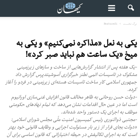
برگ نخست
Featured1
یکی به نعل «مذاکره نمی‌کنیم» و یکی به
میخ «یک ساعت هم نباید صبر کرد»!
-یک هفته پس از انتشار گزارش‌هایی از ساخت و سازهای زیرزمینی
مشکوک در تاسیسات اتمی نطنز خبرگزاری آسوشیتدپرس گزارش داد
جمهوری اسلامی کار ساخت تاسیسات هسته‌ای زیرزمینی در فردو را آغاز
کرده.
-دولت حسن روحانی به ظاهر مخالف قانون افزایش غنی‌سازی اورانیوم
است اما در عین حال اقدامات نشان می‌دهد که تمام نهادهای حکومتی
موظف به اجرای یک دستور واحد شده‌اند.
-مجتبی ذوالنوری رئیس کمیسیون امنیت ملّی مجلس شورای اسلامی:
«دولت بجای فرار از زیر بار مسئولیت اجرایی و وظایف قانونی خود بهتر
است که به اجرای تکالیفش در حیطه اختیاراتی که قانون اساسی برای آن