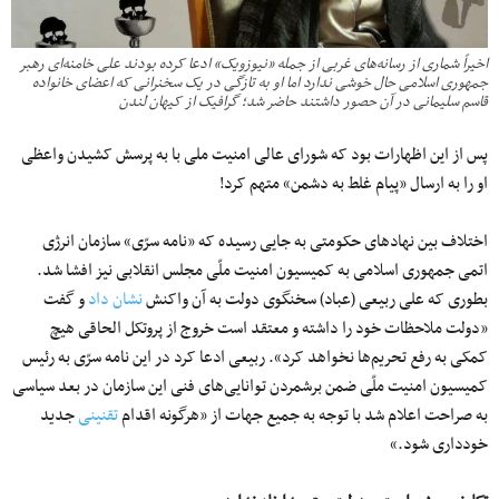
اخیراً شماری از رسانه‌های غربی از جمله «نیوزویک» ادعا کرده بودند علی خامنه‌ای رهبر
جمهوری اسلامی حال خوشی ندارد اما او به تازگی در یک سخنرانی که اعضای خانواده
قاسم سلیمانی در آن حصور داشتند حاضر شد؛ گرافیک از کیهان لندن
پس از این اظهارات بود که شورای ‌عالی امنیت ملی با به پرسش کشیدن واعظی
او را به ارسال «پیام غلط به دشمن» متهم کرد!
اختلاف بین نهادهای حکومتی به جایی رسیده که «نامه سرّی» سازمان انرژی
اتمی جمهوری اسلامی به کمیسیون امنیت ملّی مجلس انقلابی نیز افشا شد.
بطوری که علی ربیعی (عباد) سخنگوی دولت به آن واکنش
نشان داد
و گفت
«دولت ملاحظات خود را داشته و معتقد است خروج از پروتکل الحاقی هیچ
کمکی به رفع تحریم‌ها نخواهد کرد». ربیعی ادعا کرد در این نامه سرّی به رئیس
کمیسیون امنیت ملّی ضمن برشمردن توانایی‌های فنی این سازمان در بعد سیاسی
به صراحت اعلام شد با توجه به جمیع جهات از «هرگونه اقدام
تقنینی
جدید
خودداری شود.»