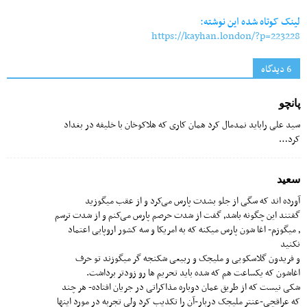
لینک کوتاه شده این نوشته:
https://kayhan.london/?p=223228
6 دیدگاه‌
پانچو
سید علی راباید نمدمال کرد همان کاری که هلاکوخان با خلیفه در بغداد
کرد…
سعید
آورده اند که سگی از جلو بشدت پارس می‌کرد و از عقب میگوزید
گفتند این چگونه باشد٫ گفت از شدت حرصم پارس می‌کنم و از شدت ترسم
٫ میگوزم- اغا شون پارس میکنه که به امریکا و سه کشور اروپایی اعتماد
نکنید
و فریدون گلاسکویی و ملیجک و ربیعی شکنجه گر میگوزند تو حرف
اغاشون که یکساعت هم که شده باید تحریم ها رو زودتر برداشت.
شکی نیست که از طریق عمان دوباره مذاکراتی در جریان افتاده- هر چند
که عراقچی-عنتر ملیجک دربار-آن را تکذیب کرد ولی تجربه در مورد اینها