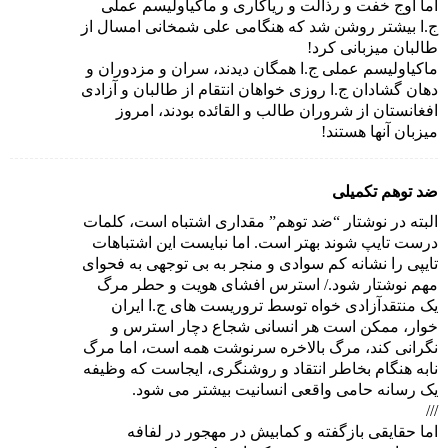
اما اوج خفت و رذالت و ریاکاری و ماکیاولیسم عملی
ج.ا بیشتر روشن شد که هنگامی علی شمخانی امسال از
طالبان میزبانی کرد!
ماکیاولیسم عملی ج.ا همگان دیدند، سران و مزدوران و
دهان گشادان ج.ا روزی خواهان انتقام از طالبان و آزادی
افغانستان از شروران طالب و القائده بودند، امروز
میزبان آنها هستند!
ضد توهم تکمیلی
البته در نوشتار “ضد توهم” مقداری اشتباه است، کلمات
درست تایپ شوند بهتر است. اما نبایست این اشتباهات
تایپی را نشانه کم سوادی و منجر به بی توجهی به فحوای
مهم نوشتار شود./ استرس افشای هویت و حطر مرگ
یک منتقدآزادی خواه توسط تروریست های ج.ا ایران
خوار، ممکن است هر انسانی شجاع دچار استرس و
نگرانی کند، مرگ بالاخره سرنوشت همه است، اما مرگ
نابه هنگام بخاطر انتقاد و روشنگری، ایجاست که وظیفه
یک رسانه حامی واقعی انسانیت بیشتر می شود.
///
اما حقایقی بازگفته و کمابیش در مهجور در لفافه