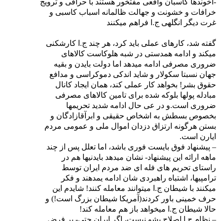
-آخوندها کاسبان واقعی مفتخور هستند با حرافی و ترویج
خرافات و خشونت و جهالت ظالمانه اسباب کاسبی و
غرت دیگر انگلهی ج.ا فراهم میکنند
گفته شد، کارهای عملی باید کرد، هر چند ج.ا کارشکنی
میکند و ادامه همدستی در شبه هلوکاست کالاهای
ضروری مصرفی ادامه میدهد اما دولت بایدن و بقیه
جهان نسبتا سکولار و شاید اندکی دموکراسی و مدافع
حقوق بشر! بخواهد کار عملی کند، همان ایجاد کانال
مبادله پولها بلوکه شده برای تامین کالاهای مصرفی
ضروری است.و در عی حال ادامه شدید تحریمها
بخصوص بسطش به اشخاص حقیقی و ابرآقازادگان و
بستن هرگونه ارتزاق دزدان اموال ملی و عمومی مردم
ایارن است.
– پیشنهاد فوق بایست فوری باشد، اما تعلل پس از چند
ماهه ارائه این پیشنهاد- نشان میدهد بایدنیها هم در
راستای تحریم های فله ای ضد مردم ایران توسط
ترامپیها، اشتباه راهبردی شان ادامه یمدهند و فکر
میکنند با شیطان ج.ا میتوانند معامله کنند! شایدم این
حرف خمینی باور کردند(آمریکا شیطان بزرگ است!) و
حالا شیطان ج.ا میخواهد باز هم معامله کند!
– نظام ج.ا اصلاح بشو نیست، اگر ایران حتی- بر فرض