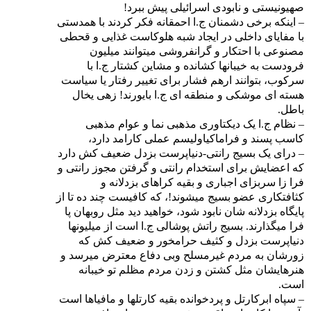
صهیونیستی و نابودی اسرائیلی پیش ببرد!
– اینکه برخی دشمنان ج.ا احمقانه فکر کردند با همدستی
با مفایای داخلی در ایجاد شبه هلوکاست غذایی و قحطی
مصنوعی با احتکار و گرانفروشی میتوانند میلیون
فرودست به خیبانها کشانده و مشاین کشتار ج.ا با
سرکوب، بتوانند ارهم فشار برای تغییر رفتار یا سیاست
هسته ای موشکی و منطقه ای ج.ا بایورند! زهی یخال
باطل.
– نظام ج.ا یک دیکتاوری مذهبی نما و عوام مذهبی
کاسب پسند و فراماکیاولیسم عملی کارامد دارد،
– درای یک بسیج رانتی-دنیاپرست بزدل ضعیف کش دارد
که اعضایش برای استخدام رانتی و گرفتن مجوز رانتی و
فرا زا سربزای اجباری و بقیه کراهای بزدلانه و
کثافتکاری عضو بسیج میشوند!، که کافیست چند ده تا از
پایگاه بزدلانه شان نابود شود، خواهید دید مثل روبهان پا
فرا میگذارند. بسیج راتش پوشالی ج.ا است از میلیونها
دنیاپرست بزدل و کثیف حرامخور و ضعیف کش که
زورشان به مردم غیرمسلح وبی دفاع معترض میرسد و
هنرهایشان مثل کشتن و زدن مردم مظلم تو خیبانه
است.
– سپاه ابرکارتل و پردخوانده بقیه کارتلها و مافیاها است