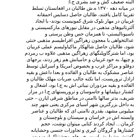
البته ضعیف کش و ضد بشری ج.ا:
در میانه دهه ۱۳۷۰ ه.ش طالبان در افغانستان تسلط
تقریبا کامل یافتند، طالبان حاصل دسایس احمقانه
غربیان در مهار بلوک شرق کمونیست بودند- با ایجاد
آلترناتیوهای مذهبی در مقابل نیورهای مارکسیستی و
ناسیونالیستی- تا همزمان حس وطن پرستی و
عدالتخواهی با معجون زهراگین افراطیسم مذهبی خنثی
شود، طالبان حاصل شالهکار ماکیاولیسم عملی غربیان
بود، اما شترگاوپلنگهای زهراگین مذهبی علاوه ب رمردم
و چپها، به خود غربیان و حامیانش هم زهر زدند، برجهای
دوقلو و مراکز غرب و بخصوص امریکا و اسرائیل توسط
عناصر مشکوک به طالبان و القائده و بعدا داعش و بقیه
اراذل تروریست، اما نکته جالب ضربات مهلک طالبان و
القائده و بقیه مزدوران نیباتی اش به ج.ا بود، اشغال و
کشتار دیپلماتها و جاسوسان و تروریستهای ج.ا در مزار
شریف، بدتر سالها ناامنی در مناطق شرقی ایارن – حتی
به داخل بزرگترین شهر آسیای مرکزی یعنی شهر چند
میلیونی مشهد، بقدری ناامنی ای که طالبان و عناصر
وابسته اش در خراسان و سیستان و بلوچستان و
کرمان… ایجاد کردند کتابی میتوان نوشت، حجم
کشتارها و گروگان گیری و تجاوزات جنسی وحشایانه
گفتنش دشوارش است، خبرهای وحشتناک از دزدیدن