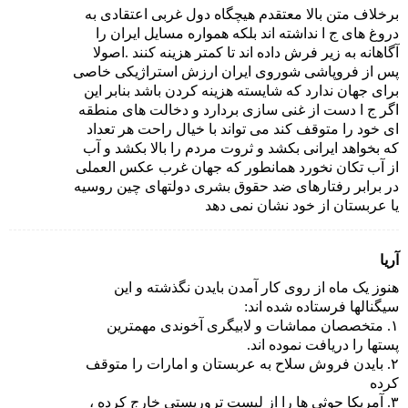
برخلاف متن بالا معتقدم هیچگاه دول غربی اعتقادی به
دروغ های ج ا نداشته اند بلکه همواره مسایل ایران را
آگاهانه به زیر فرش داده اند تا کمتر هزینه کنند .اصولا
پس از فروپاشی شوروی ایران ارزش استراژیکی خاصی
برای جهان ندارد که شایسته هزینه کردن باشد بنابر این
اگر ج ا دست از غنی سازی بردارد و دخالت های منطقه
ای خود را متوقف کند می تواند با خیال راحت هر تعداد
که بخواهد ایرانی بکشد و ثروت مردم را بالا بکشد و آب
از آب تکان نخورد همانطور که جهان غرب عکس العملی
در برابر رفتارهای ضد حقوق بشری دولتهای چین روسیه
یا عربستان از خود نشان نمی دهد
آریا
هنوز یک ماه از روی کار آمدن بایدن نگذشته و این
سیگنالها فرستاده شده اند:
۱. متخصصان مماشات و لابیگری آخوندی مهمترین
پستها را دریافت نموده اند.
۲. بایدن فروش سلاح به عربستان و امارات را متوقف
کرده
۳. آمریکا حوثی ها را از لیست تروریستی خارج کرده ،