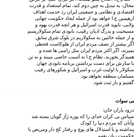
محال- به تبدیل به چین دوم کند، تمام استعداد و قدرت
اقتصادی و نظامی و جمعیتی ایران رد خدمت اهداف
ارهیمین ج.ا خواهد بود از جمله ایجاد حکومت جهانی
ولایی، نابوید قدرت اسرائیل و هر انچه قدرت یهود و
مسیحیت و یدرگ ادیان رقیب، نابودی تمام سکولاریسم
و از جمله خائنین به سکولاریم در بلوک شرق سابق.
اگر بیشتر از نصف مردم ایران از هلوکاست قحطی
بمیرند، اگر اکثر مردم ایران مثل زامبی ها شده و
همیدگر بخورند، نظام ج.ا نه آسیب خاصی میبند و نه تن
با سازش برای دست برداشتن برنامه نابودی جهان
سکولار با اولیت غرب و اسرائیل و شکورهای رقیب
مسلمان منطقه نخواهد بود.
گفتیم و باز ثبت شود.
بی سوات
درود یاران جان:
سپاس بی کران خدای را که پوزه ژآژ گویان بسته شد
وآنان که مردم دنیا را کودک
پنداشته و با استدلال های پوچ و رفتار کج دار ومریض با
حکومت زبان نفهم