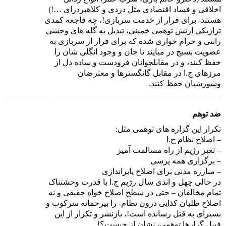
اخلاقی و فساد اقتصادی مثل دزدی و کلاهبردرای …!)
هستند- برای فرار از خدمت سربازی!، چه فاجعه کمدی
تراژیکی ارتش توهمی خمینی، تبدیل به گله های وحشی
رانتی و حرام خواری شده که برای فرار از سربازی به
عضویت بسیج در میایند تا جان و وجود انگلی شان را
خفظ کنند، و در مقابلجوانان فرودست و ساده دل از
مرزهای ج.ا در مقابل گانگسترها و معترضان
وشورشیان حفظ کنند.
ضد توهم
تکرار این گزاره های توهمی مثل:
– اصلاح نظام ج.ا
– تغیر رژیم از راه مسالمت آمیز
– برگزاری همه پرسی
– مبارزه مدنی برای اصلاح یابراندازی
در حالی چهل و اندی سال رژیم ج.ا با قدرت وحشتناک
تمام مخالفان – حتی در سطح اصلاح خواه حقیقی و نه
اصلاح طلبان کذایی درون نظام- را بیرحمانه سرکوب و
بسیرای به قتل رسانده است!، بازنشر و تکرار از این
قبیل گزارها توهمی، نشان از چیست؟!