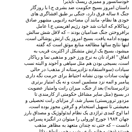
خودسانسور و ممیزی ریسک ناپذیر!
داستان امروز بسیج حکومت ضد بشری ج.ا با روزگار
جنگ ۸ ساله فرق دارد، جنگی بر طبق افشاگری های
خودی ها نظام- مانند آن مصاحبه رادیویی مشهور صادق
زیباکلام که اثبات شد خود رژیم اهریمنی ج.ا عامل
برافروختن جنگ صدامیان بودند – که لاقل شش سالش
بیهوده ادامه یافت، بسیج امروز یک ارتش پوشالی است،
اینها نتایج سالها مطالعه منابع موثق است که گفته
میشود، بسیج یک ارتش متشکل از اکثریت قریب به
اتفاق ” افراد نان به نرخ ورز خور و مذهبی نما و ریاکار
است، بسیجی بودن هم مثل سپاهی و آخوند و البته نسب
سیادات (سوءاستفاده نژادپرستانه از مذهب/ در حالی
نهایت سادات بودن نشانه احتیاط برای حرمت نگه داری
پیامبر و ائمه نزد مسلمین است و نه یک امتیاز برتری
نژادپرستانه!) بعد از جنگ، میزان رانت وامتیاز عضویت
در بسیج (مثل سایر مشاغل حکومتی از کارمندی تا
مزدور تروریستی) بسیار شد، از مزایای رانت تحصیلی و
معیشتی تا تسهیل استخدام و گرفتن مجوز بوده است،
اما اوج کمدی تراژدی یک نظام ایدئولوژیک و مصداق بارز
جهان ۱۹۸۴ جورج اورولی را میتوان در انگیزه پسرانی
دانست – که حتی نه چندان متعهد به مظاهر مذهب
هستند (دخترو خانم بازی، شرب خمر، انواع رذائل