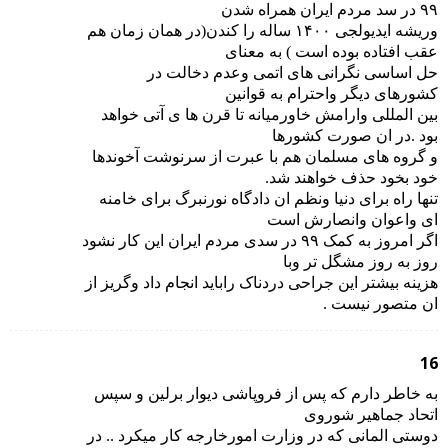
۹۹ در سد مردم ایران همراه شدن
وریشه ایدیولجی ۱۴۰۰ ساله را کندن(در همان زمان هم
عقب افتاده بوده است ) به معنای
حل اساسی نگرانی های اتمی وعدم دخالت در
کشورهای دیگر واحترام به قوانین
بین المللی وارامش خاورمیانه تا قرن ها ی آتی خواهد
بود .در ان صورت کشورها
و گروه های مسلمان هم با عبرت از سرنوشت آخوندها
خود بخود حذف خواهند شد.
تنها راه برای دنیا ونظم ان دادگاه نورنبرگ برای خامنه
ای واعوان وانصارش است
اگر امروز به کمک ۹۹ در سدی مردم ایران این کار نشود
روز به روز مشگل تر وبا
هزینه بیشتر این جراحی دردناک راباید انجام داد وگریز از
ان متصور نیست .
16
به خاطر دارم که پس از فروپاشی دیوار برلین و سپس
اتحاد جماهیر شوروی
دوستی المانی که در وزارت امورخارجه کار میکرد .. در