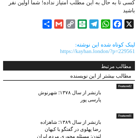
کسی تا به حال به این مطلب امتیاز نداده! شما اولین نفر
باشید
Share
Gmail
Copy
Balatarin
Telegram
WhatsApp
Facebook
X
Link
لینک کوتاه شده این نوشته:
https://kayhan.london/?p=229561
مطالب مرتبط
مطالب بیشتر از این نویسنده
Featured2
بازنشر از سال ۱۳۷۸؛ شهرنوش
پارسی پور
Featured1
بازنشر از سال ۱۳۸۹؛ شاهزاده
رضا پهلوی در گفتگو با کیهان
لندن: مسئله محوری مردم ایران