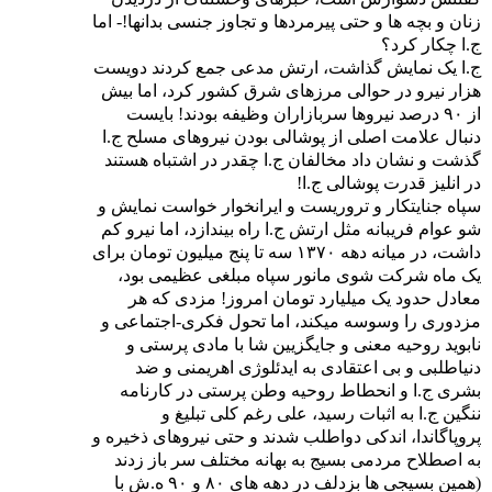
زنان و بچه ها و حتی پیرمردها و تجاوز جنسی بدانها!- اما
ج.ا چکار کرد؟
ج.ا یک نمایش گذاشت، ارتش مدعی جمع کردند دویست
هزار نیرو در حوالی مرزهای شرق کشور کرد، اما بیش
از ۹۰ درصد نیروها سربازاران وظیفه بودند! بایست
دنبال علامت اصلی از پوشالی بودن نیروهای مسلح ج.ا
گذشت و نشان داد مخالفان ج.ا چقدر در اشتباه هستند
در انلیز قدرت پوشالی ج.ا!
سپاه جنایتکار و تروریست و ایرانخوار خواست نمایش و
شو عوام فریبانه مثل ارتش ج.ا راه بیندازد، اما نیرو کم
داشت، در میانه دهه ۱۳۷۰ سه تا پنج میلیون تومان برای
یک ماه شرکت شوی مانور سپاه مبلغی عظیمی بود،
معادل حدود یک میلیارد تومان امروز! مزدی که هر
مزدوری را وسوسه میکند، اما تحول فکری-اجتماعی و
نابوید روحیه معنی و جایگزیین شا با مادی پرستی و
دنیاطلبی و بی اعتقادی به ایدئلوژی اهریمنی و ضد
بشری ج.ا و انحطاط روحیه وطن پرستی در کارنامه
ننگین ج.ا به اثبات رسید، علی رغم کلی تبلیغ و
پروپاگاندا، اندکی دواطلب شدند و حتی نیروهای ذخیره و
به اصطلاح مردمی بسیج به بهانه مختلف سر باز زدند
(همین بسیجی ها بزدلف در دهه های ۸۰ و ۹۰ ه.ش با