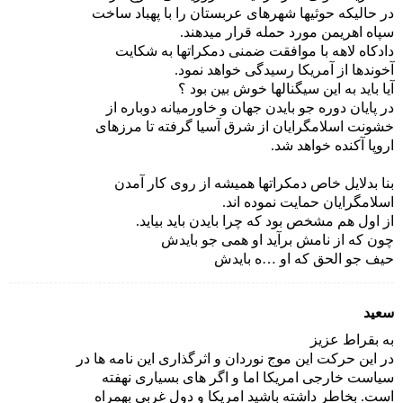
در حالیکه حوثیها شهرهای عربستان را با پهباد ساخت
سپاه اهریمن مورد حمله قرار میدهند.
دادکاه لاهه با موافقت ضمنی دمکراتها به شکایت
آخوندها از آمریکا رسیدگی خواهد نمود.
آیا باید به این سیگنالها خوش بین بود ؟
در پایان دوره جو بایدن جهان و خاورمیانه دوباره از
خشونت اسلامگرایان از شرق آسیا گرفته تا مرزهای
اروپا آکنده خواهد شد.
بنا بدلایل خاص دمکراتها همیشه از روی کار آمدن
اسلامگرایان حمایت نموده اند.
از اول هم مشخص بود که چرا بایدن باید بیاید.
چون که از نامش برآید او همی جو بایدش
حیف جو الحق که او …ه بایدش
سعید
به بقراط عزیز
در این حرکت این موج نوردان و اثرگذاری این نامه ها در
سیاست خارجی امریکا اما و اگر های بسیاری نهفته
است. بخاطر داشته باشید امریکا و دول غربی بهمراه