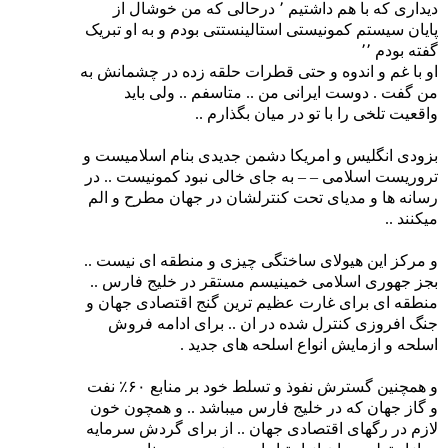
دیداری که با هم داشتیم ٬ درحالی که من خوشال از
پایان سیستم کمونیستی استالینستتی بودم و به او تبریک
گفته بودم ٬٬
او با غم و اندوه و حتی قطرات حلقه زده در چشمانش به
من گفت . دوست ایرانی من .. متاسفم .. ولی باید
واقعیت تلخی را با تو در میان بگذارم ..
بزودی انگلیس و امریکا دشمن جدیدی بنام اسلامیست و
تروریست اسلامی – – به جای خالی نبود کمونیست .. در
رسانه ها و مدیای تحت کنترلشان در جهان مطرح و الم
میکنند ..
و مرکز این هیولای ساختگی چیزی و منطقه ای نیست ..
بجز جهوری اسلامی خمینیسم مستقر در خلیج فارس ..
منطقه ای برای غارت عظیم ترین گنج اقتصادی جهان و
جنگ افروزی کنترل شده در ان .. برای ادامه فروش
اسلحه و ازمایش انواع اسلحه های جدید .
و همچنین گسترش نفوذ و تسلط خود بر منابع ۶۰٪ نفت
و گاز جهان که در خلیج فارس میباشد .. و همچون خون
لازم در رگهای اقتصادی جهان .. از برای گردش سرمایه