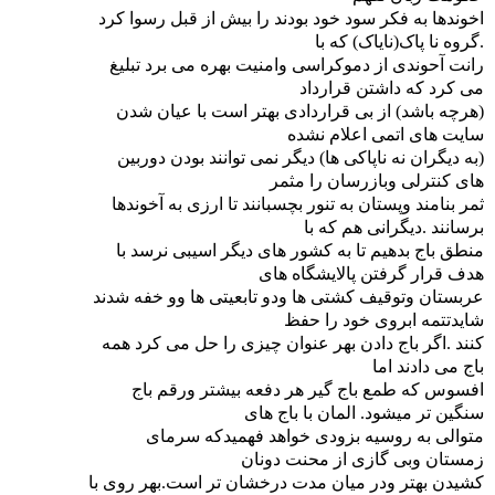
اخوندها به فکر سود خود بودند را بیش از قبل رسوا کرد
.گروه نا پاک(نایاک) که با
رانت آحوندی از دموکراسی وامنیت بهره می برد تبلیغ
می کرد که داشتن قرارداد
(هرچه باشد) از بی قراردادی بهتر است با عیان شدن
سایت های اتمی اعلام نشده
(به دیگران نه ناپاکی ها) دیگر نمی توانند بودن دوربین
های کنترلی وبازرسان را مثمر
ثمر بنامند وپستان به تنور بچسبانند تا ارزی به آخوندها
برسانند .دیگرانی هم که با
منطق باج بدهیم تا به کشور های دیگر اسیبی نرسد با
هدف قرار گرفتن پالایشگاه های
عربستان وتوقیف کشتی ها ودو تابعیتی ها وو خفه شدند
شایدتتمه ابروی خود را حفظ
کنند .اگر باج دادن بهر عنوان چیزی را حل می کرد همه
باج می دادند اما
افسوس که طمع باج گیر هر دفعه بیشتر ورقم باج
سنگین تر میشود. المان با باج های
متوالی به روسیه بزودی خواهد فهمیدکه سرمای
زمستان وبی گازی از محنت دونان
کشیدن بهتر ودر میان مدت درخشان تر است.بهر روی با