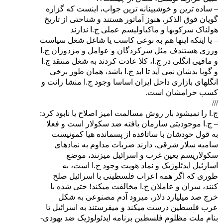
– ساده ترین و خوشبینانه ترین جواب، اینست که گزاره
گویان فوق الذکر، هنوز آماتور هستند و شناختی از تاریخ
هولناک سرکوبها و ماکیاولیسم عملی ج.ا ندارند
– یا اینکه اینها هم به نوعی کاسب یا شاغل شغل سیاست
ورزی هستندف مثل سرکردگان و عوامل و مزدوران ج.ا
و مافیی انگلی در ج.ا، کلا عادت کردند به شغل منتقد ج.ا
و گویا بدشان نمی آید تا ابد ج.ا باشد، همان طور برخی
انگلهای بازاری داحل ایران اساسا وجود ج.ا منشا رانت و
کسب حرامشان است.
///
ج.ا را نمیشود بار روش مسالمت امیز اصلاح یا نابود کرد:
– ج.ا موجودیتی سازمان یافته ضد سکولار است و فعلا
به قول خودشان با ساتافده از پسمانده هیا کمونیست
سامیه سلار شرقی، دارند ضربات مداوم به نمادهای
سکولاریسم یعین غرب و اسرائیل میزنند، موضع
اسارئیل ایدئلوژیک و نماد هویت وجود ج.ا است، به
طوری که اگر همه اعراب فلسطینی با اسرائیل صلح
کنند، سران و عاملان ج.ا مخالفت میکند! حتی شده با
خرج صد میلیارد دلار، میرود آدم مصنوعی به شکل
عرب فلسطین درست میکند و میفرستند به اسرائیل تا
بنام ملت مظلوم فلسطین برنامه ایدئولوژیک ضد یهودی-