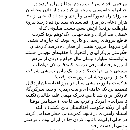
بیرحمی اقدام سرکوب مردم بیدفاع ایران کردند در
خیبانها و جاسوسی و مخبری کردند رد لو دادن مخالفان
مبارزان راه دمورکاسی و آزادی و عدالت!)، حتی از ۷۰
هزار ادعایی در مرز افغانستان، بعید بود ده درصد نیروی
داوطلب نرفت! ارتش بسیج بیست میلیونی کذایی
خمینی ضد ایرانی و ضد جهانی، یک توهم بود(اکثریت
قاطع نیروهای رسمی و کادری بودند که چاره نداشتند،
این نیروها امروزه بخشی از همان ده درصد کارمندان
حکومتی بروکراتهای رانتخوار با حققوهای نجومی هستند
و توانستند میلیارد تومان مال حرام و دزدی از مردم
امروزه رفاه اشارفی درست کنند)! بزدلان دواطلب
بسیجی حتی جرئت نکردند در یک مانور نمایشی شرکت
کنند از ترس وحشیان تروریست رقیب!
شکست مانور نمایشی سپاه در مرز افغانستان از دلایل
تصمیم بزدلانه خامنه ای و بیت رهبری و بقیه سرکردگان
غارتگر ایران شد تا هیچ تحرک مهمی علیه طالبان نکنند،
تا سرانجام امریکا و غرب بعد فاجعه ۱ سپتامبر موقتا
آنها از اریکه حکومت افغانستان پاین بکشدف البته
اشتباه راهبردی در نابوید کمریب بی خطر صدامی کردند
در حالی اولویت با نابود کردن ج.ا در ایران بودف فرصتی
مهمی از دست رفت.