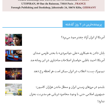
پربیننده‌ترین‌ در ۷ روز گذشته
آمریکا از ایران آزاد چقدر سود می‌برد؟
پایان دادن به همکاری «علی جوانمردی» با بخش فارسی صدای
آمریکا؛ احمد باطبی خواستار اصلاحات ساختاری در این رسانه شد
نیویورک پست: انقلاب در ایران ممکن است هر لحظه رخ دهد
بلبشو در مرزهای زمینی ایران و معطل ماندن هزاران کامیون؛
جمهوری اسلامی حتی با وجود محاصره دریایی هم مدیریت بحران
ندارد!