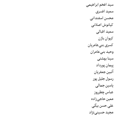
سید افخم ابراهیمی
سعید افسری
محسن اسفندانی
کیانوش اصلانی
سعید اقبالی
کیوان باژن
کسری بنی‌عامریان
وحید بنی‌عامران
سینا بهشتی
پیمان پورداد
آتبین جعفریان
رسول جلیل پور
یاسین جمالی
عباس چطرروز
معین حاجی‌زاده
علی حسن بیگی
مجید حسینی‌نژاد