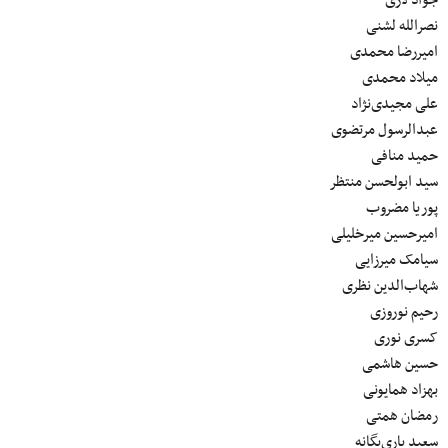
نصرالله لشنی
امیررضا محمدی
میلاد محمدی
علی مجیدی‌نژاد
عبدالرسول مرتضوی
حمید منافی
سید ابولحسن منتظر
پوریا مضروب
امیرحسین میرخلیلی
سیامک میرزایی
شهاب‌الدین نظری
رحیم نوروزی
کسری نوری
حسین هاشمی
بهزاد همایونی
رمضان همتی
سعید یاری‌یگانه