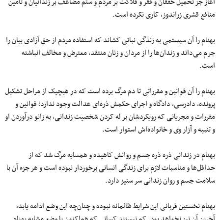
آغاز جز تحمیل خفقان و فقر و فلاکت بر مردم و ستم مضاعف بر زندانیان و تامین
منافع قشری زراندوز، کاری نکرده است.
بهنام را آن سیستمی به زندگی نباتی کشاند که استفاده‌ مردم از حق آزادی بیان را
جرم می‌داند و زندان‌ها را از مردان و زنان منتقد، معترض و مخالف انباشته
است.
بهنام را آن قوانین و مقرراتی تا دم مرگ برده است که در هیچیک از مراحل تشکیل
پرونده، دادرسی، دادگاه و اجرای حکمش ذره‌ای عدالت وجود ندارد؛ قوانین و
مقررات و مجریانی که رویکردشان بر له کردن شخصیت زندانی، به زانو درآوردن او
و تنبیه و آزار وی و خانواده‌اش استوار است.
بهنام در زندانی ذره ذره جسم و روانش کاهیده و همسایه مرگ شد که از
حداقل‌ها و مناسبات لازم برای زندگی انسانی برخوردار نبوده ‌است و هر جزء آن با
سلامت جسم و روان زندانی سر ستیز دارد.
بهنام نخستین قربانی این شرایط ظالمانه نبوده و چنان‌چه این وضع ادامه یابد،
آخرینِ آن نیز نخواهد بود. کم نیستند کسانی که هم‌اکنون با وضع مشابه بهنام