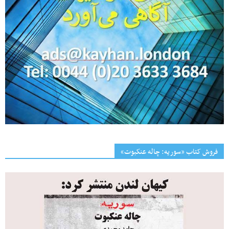
فروش کتاب «سوریه: چاله عنکبوت»