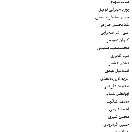
میلاد شهدی
پوریا شهرابی توفیق
خسرو صادقی بروجنی
غلامحسین صارمی
علی اکبر صحرایی
کیوان صمیمی
محمدسعید صمیمی
سینا ظهیری
صادق عباسی
اسماعیل عبدی
کریم عزیزمحمدی
محمود علی‌نقی
ابولفضل غسالی
محمد غیاثوند
احمد فارسی
محسن قنبری
حسین گرمرودی
جواد لاری