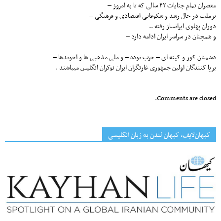
مقصران تمام جنایات ۴۲ سالی که تا به امروز –
برملت در حال رشد و شکوفایی اقتصادی و فرهنگی –
دوران پهلوی ایرانساز رفته ..
و همچنان در سراسر ایران ادامه دارد –
دشمنان کور و کینه ای – حزب توده – و ملی مذهبی ها و اخوندها –
برپا کنندگان اولین جمهوری غارتگران ایران نوکران انگلیس میباشند .
Comments are closed.
کیهان‌لایف، کیهان لندن به زبان انگلیسی