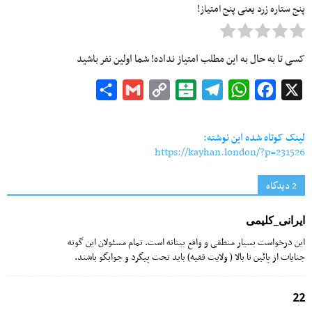
پنج ستاره زرد یعنی پنج امتیاز!
کسی تا به حال به این مطلب امتیاز نداده! شما اولین نفر باشید
Share
Gmail
Copy
Balatarin
Telegram
WhatsApp
Facebook
X
Link
لینک کوتاه شده این نوشته:
https://kayhan.london/?p=231526
2 دیدگاه‌
ایرانی_کلیمی
این درخواست بسیار منطقی و واقع بینانه است. تمام مسئولان این گونه
جنایات از پائین تا بالا ( ولایت فقیه) باید تحت پیگرد و جوابگو باشند.
22