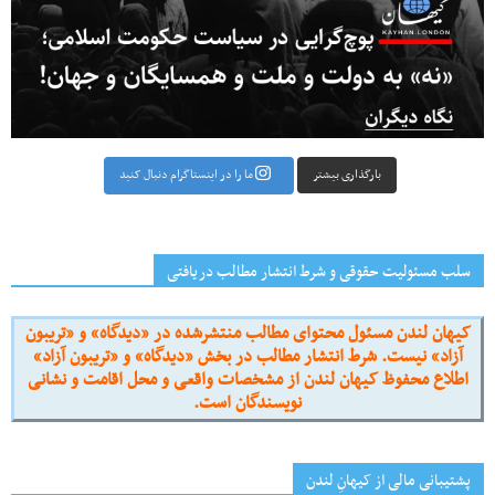
بارگذاری بیشتر
ما را در اینستاگرام دنبال کنید
سلب مسئولیت حقوقی و شرط انتشار مطالب دریافتی
کیهان لندن مسئول محتوای مطالب منتشرشده در «دیدگاه» و «تریبون
آزاد» نیست. شرط انتشار مطالب در بخش «دیدگاه» و «تریبون آزاد»
اطلاع محفوظ کیهان لندن از مشخصات واقعی و محل اقامت و نشانی
نویسندگان است.
پشتیبانی مالی از کیهانِ لندن