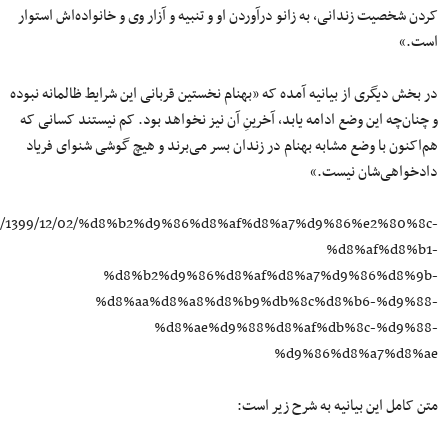
کردن شخصیت زندانی، به زانو درآوردن او و تنبیه و آزار وی و خانواده‌اش استوار
است.»
در بخش دیگری از بیانیه آمده که «بهنام نخستین قربانی این شرایط ظالمانه نبوده
و چنان‌چه این وضع ادامه یابد، آخرینِ آن نیز نخواهد بود. کم نیستند کسانی که
هم‌اکنون با وضع مشابه بهنام در زندان بسر می‌برند و هیچ گوشی شنوای فریاد
دادخواهی‌شان نیست.»
don/1399/12/02/%d8%b2%d9%86%d8%af%d8%a7%d9%86%e2%80%8c-
%d8%af%d8%b1-
%d8%b2%d9%86%d8%af%d8%a7%d9%86%d8%9b-
%d8%aa%d8%a8%d8%b9%db%8c%d8%b6-%d9%88-
%d8%ae%d9%88%d8%af%db%8c-%d9%88-
%d9%86%d8%a7%d8%ae
متن کامل این بیانیه به شرح زیر است: