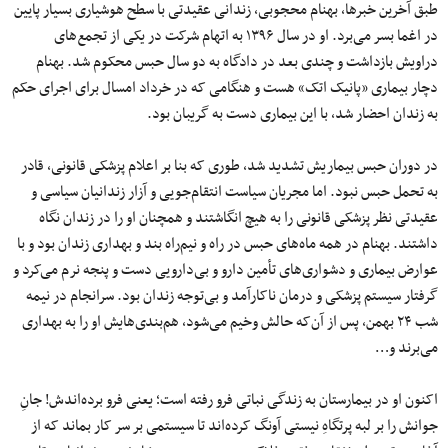
طبق آخرین خبرها، بهنام محجوبی، زندانی عقیدتی با سطح هوشیاری بسیار پایین
در اغما بسر می‌برد. او در سال ۱۳۹۶ به اتهام شرکت در یکی از تجمع‌های
دراویش بازداشت و چندی بعد در دادگاه به دو سال حبس محکوم شد. بهنام
دچار بیماری «پانیک اتک» هست و هنگامی که در خرداد امسال برای اجرای حکم
به زندان احضار شد، با این بیماری دست به گریبان بود.
در دوران حبس بیماریش تشدید شد، طوری که بنا بر اعلام پزشکی قانونی، قادر
به تحمل حبس نبود. اما مجریان سیاست انتقام‌جویی و آزار زندانیان سیاسی و
عقیدتی نظر پزشکی قانونی را به هیچ انگاشتند و همچنان او را در زندان نگاه
داشتند. بهنام در همه‌ ماه‌های حبس در راه و نیم‌راه بند و بهداری زندان بود و با
عوارض بیماری و دشواری‌های تأمین دارو و بی‌دارویی دست و پنجه نرم می‌کرد و
گرفتار سیستم پزشکی و درمان ناکارآمد و بی‌توجه زندان بود. سرانجام در نیمه
شب ۲۴ بهمن، پس از آن‌که حالش وخیم می‌شود، هم‌بندی‌هایش او را به بهداری
می‌برند و…
اکنون او در بیمارستان به زندگی نباتی فرو رفته است؛ یعنی فرو برده‌اندش! جانِ
جوانش را بر لبه‌ پرتگاهِ نیستی آونگ کرده‌اند تا سیستمی بر سر کار بماند که از