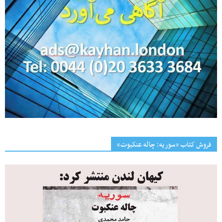
فروش کتاب «سوریه: چاله عنکبوت»