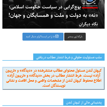
بارگذاری بیشتر
ما را در اینستاگرام دنبال کنید
سلب مسئولیت حقوقی و شرط انتشار مطالب دریافتی
کیهان لندن مسئول محتوای مطالب منتشرشده در «دیدگاه» و «تریبون
آزاد» نیست. شرط انتشار مطالب در بخش «دیدگاه» و «تریبون آزاد»
اطلاع محفوظ کیهان لندن از مشخصات واقعی و محل اقامت و نشانی
نویسندگان است.
پشتیبانی مالی از کیهانِ لندن