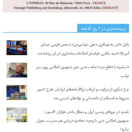
پربیننده‌ترین‌ در ۷ روز گذشته
پایان دادن به همکاری «علی جوانمردی» با بخش فارسی صدای
آمریکا؛ احمد باطبی خواستار اصلاحات ساختاری در این رسانه شد
«تسلیم» یا «قطع سر»؛ ساعت شنیِ عمرِ جمهوری اسلامی روی میز
ترامپ
نوع دیگری از سرکوب و ارعاب؛ وکالتنامه‌های ایرانیان خارج کشور
مشروط به استعلام از دادستانی و نهادهای امنیتی شد
بلبشو در مرزهای زمینی ایران و معطل ماندن هزاران کامیون؛
جمهوری اسلامی حتی با وجود محاصره دریایی هم مدیریت بحران
ندارد!