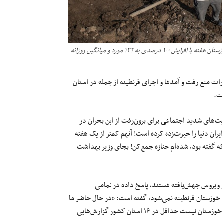
آرامستان اهواز اسفندماه ۱۳۹۹؛ هفته گذشته آمار جانباختگان ویروس کُرونا در خوزستان هفته با افزایش ۱۰۰ درصدی به ۱۳۲ مورد و میانگین روزانه
ات منع رفت ‌و آمدها و اجرای قرنطینه از جمله در استان
ت.
‌های شدید اجتماعی برای برون‌رفت از این بحران در
ان دنیا را حیرت‌زده کرده است! آنهم کمتر از یک هفته
ان که گفته بود، شده‌ام جنازه جمع‌کن! بجای وزیر بهداشت
ر ویروس جهش‌یافته هستند، پاسخ داده در تمامی
ن خوزستان قرنطینه نمی‌شود، گفته است: «در حال حاضر ما
در حال قرنطینه معکوس کشور هستیم، این ویروس دیگر محدود به استان خوزستان نیست حداقل در ۱۶ استان کشور گزارش‌هایی