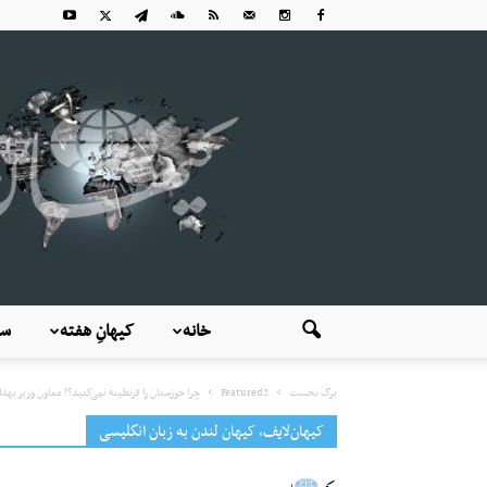
خانه
کیهانِ هفته
سی
برگ نخست
Featured2
چرا خوزستان را قرنطینه نمی‌کنید؟! معاون وزیر ب
کیهان‌لایف، کیهان لندن به زبان انگلیسی