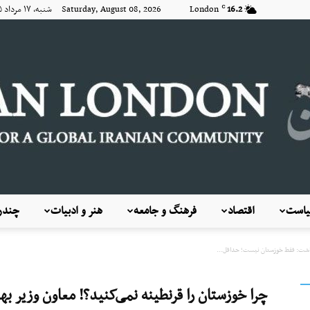
16.2
London
Saturday, August 08, 2026 شنبه, ۱۷ مرداد ۱۴۰۵
C
است
اقتصاد
فرهنگ و جامعه
هنر و ادبیات
چندرس
KayhanLondon
هداشت: فقط خوزستان نیست؛ حداقل...
چرا خوزستان را قرنطینه نمی‌کنید؟! معاون وزیر