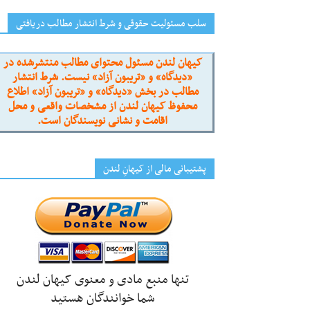
سلب مسئولیت حقوقی و شرط انتشار مطالب دریافتی
کیهان لندن مسئول محتوای مطالب منتشرشده در
«دیدگاه» و «تریبون آزاد» نیست. شرط انتشار
مطالب در بخش «دیدگاه» و «تریبون آزاد» اطلاع
محفوظ کیهان لندن از مشخصات واقعی و محل
اقامت و نشانی نویسندگان است.
پشتیبانی مالی از کیهانِ لندن
تنها منبع مادی و معنوی کیهان لندن
شما خوانندگان هستید