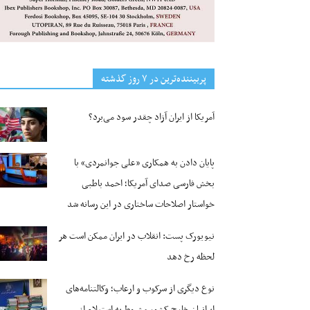
پربیننده‌ترین‌ در ۷ روز گذشته
آمریکا از ایران آزاد چقدر سود می‌برد؟
پایان دادن به همکاری «علی جوانمردی» با
بخش فارسی صدای آمریکا؛ احمد باطبی
خواستار اصلاحات ساختاری در این رسانه شد
نیویورک پست: انقلاب در ایران ممکن است هر
لحظه رخ دهد
نوع دیگری از سرکوب و ارعاب؛ وکالتنامه‌های
ایرانیان خارج کشور مشروط به استعلام از