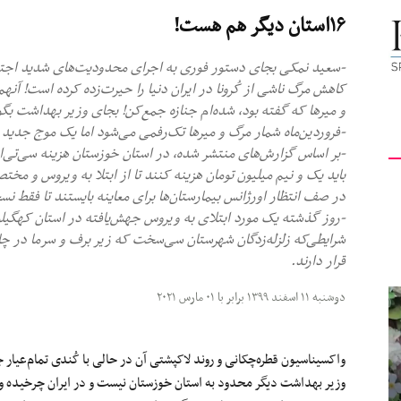
۱۶استان دیگر هم هست!
کیهان
-سعید نمکی بجای دستور فوری به اجرای محدودیت‌های شدید اجت
کاهش مرگ ناشی از کُرونا در ایران دنیا را حیرت‌زده کرده است! آنهم
‌و میرها که گفته بود، شده‌ام جنازه جمع‌کن! بجای وزیر بهداشت بگو
-فروردین‌ماه شمار مرگ‌ و میرها تک‌رفمی می‌شود اما یک موج جدید 
لندن
باید یک و نیم میلیون تومان هزینه کنند تا از ابتلا به ویروس و مختصات
در صف انتظار اورژانس بیمارستان‌ها برای معاینه بایستند تا فقط نسخ
-روز گذشته یک مورد ابتلای به ویروس جهش‌یافته در استان کهگیلو
شرایطی‌که زلزله‌زدگان شهرستان سی‌سخت که زیر برف و سرما در چادر
قرار دارند.
دوشنبه ۱۱ اسفند ۱۳۹۹ برابر با ۰۱ مارس ۲۰۲۱
واکسیناسیون قطره‌چکانی و روند لاکپشتی آن در حالی با کُندی تمام‌عیار ج