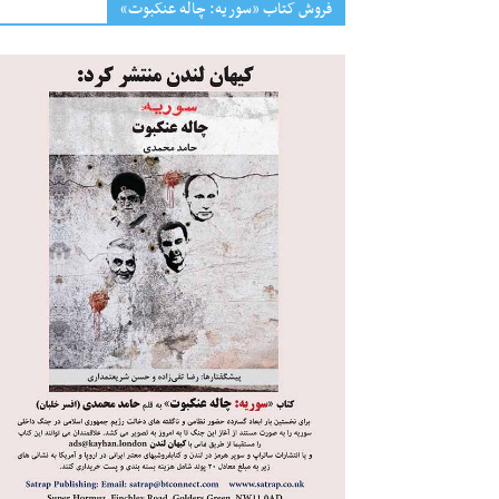
فروش کتاب «سوریه: چاله عنکبوت»