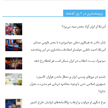
پربیننده‌ترین‌ در ۷ روز گذشته
آمریکا از ایران آزاد چقدر سود می‌برد؟
پایان دادن به همکاری «علی جوانمردی» با بخش فارسی صدای
آمریکا؛ احمد باطبی خواستار اصلاحات ساختاری در این رسانه شد
نیویورک پست: انقلاب در ایران ممکن است هر لحظه رخ دهد
بلبشو در مرزهای زمینی ایران و معطل ماندن هزاران کامیون؛
جمهوری اسلامی حتی با وجود محاصره دریایی هم مدیریت بحران
ندارد!
نوع دیگری از سرکوب و ارعاب؛ وکالتنامه‌های ایرانیان خارج کشور