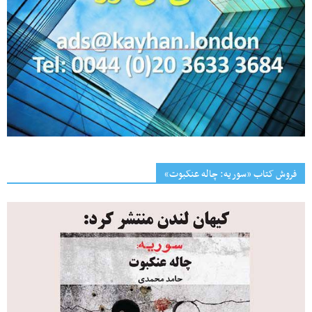
فروش کتاب «سوریه: چاله عنکبوت»