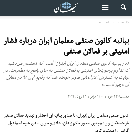
برگ نخست
Featured2
بیانیه کانون صنفی معلمان ایران درباره فشار
امنیتی بر فعالان صنفی
«در بیانیه کانون صنفی معلمان ایران (تهران) آمده که «هشدار می‌دهیم
که تداوم برخوردهای امنیتی با فعالان صنفی به جای پاسخ به مطالبات، در
نهایت به گسترش اعتراضاتی منجر خواهد شد که وقایع آبان ۹۸ در مقابل
آن ناچیز است.»
یکشنبه ۲۳ خرداد ۱۴۰۰ برابر با ۱۳ ژوئن ۲۰۲۱
کانون صنفی معلمان ایران (تهران) با صدور بیانیه‌ای احضار و تهدید فعالان صنفی
بازنشستگان و و همچنین صدور حکم زندان، شلاق و جزای نقدی علیه اسماعیل
گرامی را محکوم کرد.