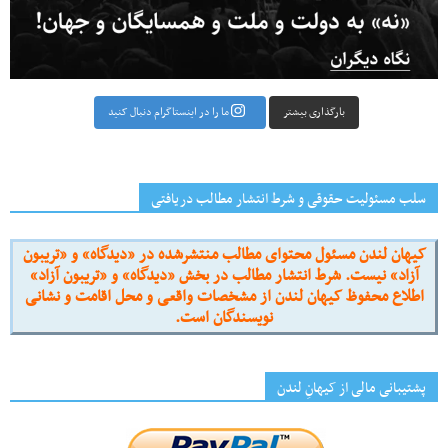
بارگذاری بیشتر
ما را در اینستاگرام دنبال کنید
سلب مسئولیت حقوقی و شرط انتشار مطالب دریافتی
کیهان لندن مسئول محتوای مطالب منتشرشده در «دیدگاه» و «تریبون
آزاد» نیست. شرط انتشار مطالب در بخش «دیدگاه» و «تریبون آزاد»
اطلاع محفوظ کیهان لندن از مشخصات واقعی و محل اقامت و نشانی
نویسندگان است.
پشتیبانی مالی از کیهانِ لندن