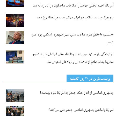
آمریکا؛ احمد باطبی خواستار اصلاحات ساختاری در این رسانه شد
نیویورک پست: انقلاب در ایران ممکن است هر لحظه رخ دهد
«تسلیم» یا «قطع سر»؛ ساعت شنیِ عمرِ جمهوری اسلامی روی میز
ترامپ
نوع دیگری از سرکوب و ارعاب؛ وکالتنامه‌های ایرانیان خارج کشور
مشروط به استعلام از دادستانی و نهادهای امنیتی شد
پربیننده‌ترین‌ در ۳۰ روز گذشته
جمهوری اسلامی از آغاز جنگ چقدر به آمریکا سود رسانده؟
آمریکا با ماندن جمهوری اسلامی چقدر ضرر می‌کند؟