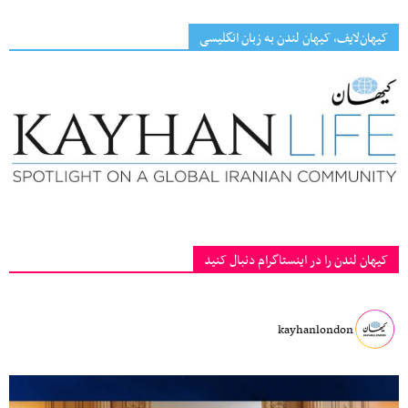
کیهان‌لایف، کیهان لندن به زبان انگلیسی
کیهان لندن را در اینستاگرام دنبال کنید
kayhanlondon