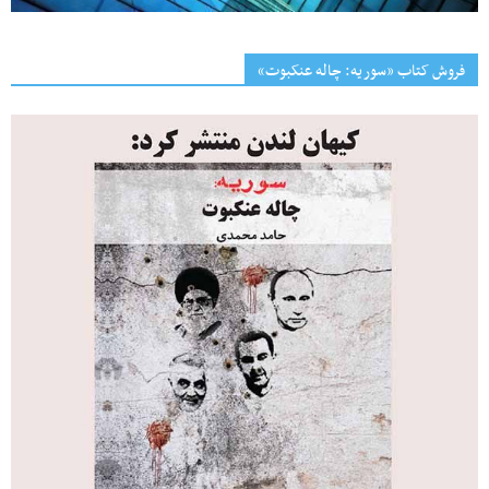
فروش کتاب «سوریه: چاله عنکبوت»