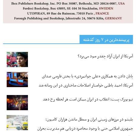
پربیننده‌ترین‌ در ۷ روز گذشته
آمریکا از ایران آزاد چقدر سود می‌برد؟
پایان دادن به همکاری «علی جوانمردی» با بخش فارسی صدای
آمریکا؛ احمد باطبی خواستار اصلاحات ساختاری در این رسانه شد
نیویورک پست: انقلاب در ایران ممکن است هر لحظه رخ دهد
بلبشو در مرزهای زمینی ایران و معطل ماندن هزاران کامیون؛
جمهوری اسلامی حتی با وجود محاصره دریایی هم مدیریت بحران