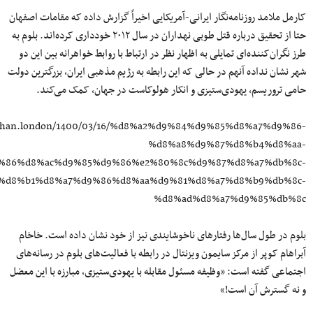
کارمل ملامد روزنامه‌نگار ایرانی-آمریکایی اخیراً گزارش داده که مقامات اصفهان
حتا از تحقیق درباره قتل طوبی نهداران در سال ۲۰۱۲ خودداری کرده‌اند. بلوم به
طرز نگران‌کننده‌ای تمایلی به اظهار نظر در ارتباط با روابط خواهرانه بین این دو
شهر نشان نداده آنهم در حالی که این رابطه به رژیم مذهبی ایران، بزرگترین دولت
حامی تروریسم، یهودی‌ستیزی و انکار هولوکاست در جهان، کمک می‌کند.
kayhan.london/1400/03/16/%d8%a2%d9%84%d9%85%d8%a7%d9%86-
%d8%a8%d9%87%d8%b4%d8%aa-
%86%d8%ac%d9%85%d9%86%e2%80%8c%d9%87%d8%a7%db%8c-
%d8%b1%d8%a7%d9%86%d8%aa%d9%81%d8%a7%d8%b9%db%8c-
%d8%ad%d8%a7%d9%85%db%8c
بلوم در طول سال‌ها رفتارهای ناخوشایندی نیز از خود نشان داده است. خاخام
آبراهام کوپر از مرکز سایمون ویزنتال در رابطه با فعالیت‌های بلوم در رسانه‌های
اجتماعی گفته است: «وظیفه مسئول مقابله با یهودی‌ستیزی، مبارزه با این معضل
و نه گسترش آن است!»