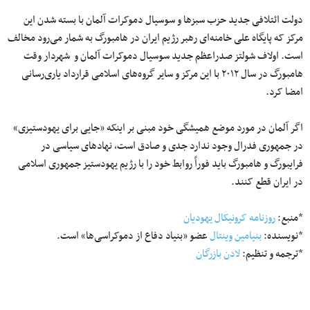
دولت ائتلافی جدید حزب سبزها و سوسیال دموکرات آلمان با بسته شدن این
مرکز که پایگاه علی خامنه‌ای رهبر رژیم ایران در هامبورگ به شمار می‌رود مخالف
است. اولاف شولتز صدراعظم جدید سوسیال دموکرات آلمان و شهردار وقت
هامبورگ در سال ۲۰۱۲ با این مرکز و سایر گروه‌های اسلامی قرارداد یاری‌رسانی
امضا کرد.
اگر آلمان در مورد موضع همیشگی خود مبنی بر اینکه «جایی برای یهودستیزی»
در جمهوری فدرال وجود ندارد جدی و صادق است، نهادهای سیاسی در
فرایبورگ و هامبورگ باید فوراً روابط خود را با رژیم یهودستیز جمهوری اسلامی
در ایران قطع کنند.
*منبع:
روزنامه کرونیکال یهودیان
*نویسنده:
بنیامین وینتال
عضو «بنیاد دفاع از دموکراسی‌ها» است.
*ترجمه و تنظیم:
لادن بازرگان