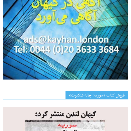
فروش کتاب «سوریه: چاله عنکبوت»