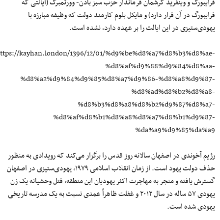
فرایبورگ و وینفرید کرشمان فرماندار حزب سبز بادن- وورتمبرگ (ایالتی که
فرایبورگ در آن قرار دارد) و مایکل بلوم کارمند دولت که وظیفه مبارزه با
یهودی‌ستیزی در این ایالت را بر عهده دارد، نشده است.
ttps://kayhan.london/1396/12/01/%d9%be%d8%a7%d8%b3%d8%ae-
%d8%af%d9%88%d9%84%d8%aa-
%d8%a2%d9%84%d9%85%d8%a7%d9%86-%d8%a8%d9%87-
%d8%ad%d8%b2%d8%a8-
%d8%b3%d8%a8%d8%b2%d9%87%d8%a7-
%d8%af%d8%b1%d8%a8%d8%a7%d8%b1%d9%87-
%da%a9%d9%85%da%a9
رژیم آخوندی در اصفهان سالانه روز قدس را برگزار می‌کند که رویدادی به منظور
حذف دولت یهود است. از زمان انقلاب اسلامی ۱۹۷۹، یهودی‌ستیزی در اصفهان
گسترش یافته و منجر به مهاجرت اکثر یهودیان این منطقه، قتل وحشیانه یک زن
یهودی ۵۷ ساله در سال ۲۰۱۲ و غفلت ظاهراً عمدی نسبت به یک مدرسه تاریخی
یهودی شده است.