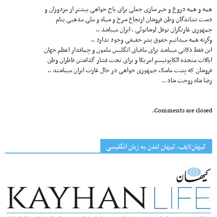
همه و همه دروغ و خبر سازی جعلی برای باج خواهی بیشتر از مزدوران و
دست نشاندگان وطن فروشان ارتجاع سرخ و سیاه و ملی مذهبی بنام
جمهوری غارتگران نوفل لوشاتوئی ، ایران میباشد ،،
وگرنه همه میدانیم حقوق بشر حقیقی وجود ندارد ،،
این فقط دکانی میباشد برای مافیای انگلیس ملعون و چماقدار اعظم جهان
ایالات متحده الکاپونیسم امریکا و برای تحت فشار گذاشتن قاطران وطن
فروشان که پشت ماسک جمهوری خواهی در حال غارت ایران میباشند ..
رضا شاه روحت شاد ..
Comments are closed.
کیهان‌لایف، کیهان لندن به زبان انگلیسی