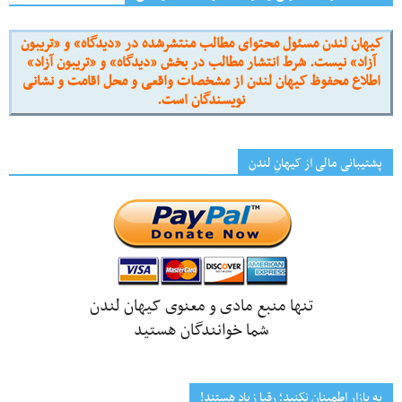
کیهان لندن مسئول محتوای مطالب منتشرشده در «دیدگاه» و «تریبون
آزاد» نیست. شرط انتشار مطالب در بخش «دیدگاه» و «تریبون آزاد»
اطلاع محفوظ کیهان لندن از مشخصات واقعی و محل اقامت و نشانی
نویسندگان است.
پشتیبانی مالی از کیهانِ لندن
تنها منبع مادی و معنوی کیهان لندن
شما خوانندگان هستید
به بازار اطمینان نکنید؛ رقبا زیاد هستند!