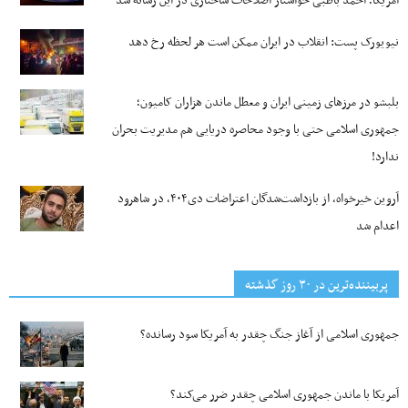
آمریکا؛ احمد باطبی خواستار اصلاحات ساختاری در این رسانه شد
نیویورک پست: انقلاب در ایران ممکن است هر لحظه رخ دهد
بلبشو در مرزهای زمینی ایران و معطل ماندن هزاران کامیون؛
جمهوری اسلامی حتی با وجود محاصره دریایی هم مدیریت بحران
ندارد!
آروین خیرخواه، از بازداشت‌شدگان اعتراضات دی۴۰۴، در شاهرود
اعدام شد
پربیننده‌ترین‌ در ۳۰ روز گذشته
جمهوری اسلامی از آغاز جنگ چقدر به آمریکا سود رسانده؟
آمریکا با ماندن جمهوری اسلامی چقدر ضرر می‌کند؟