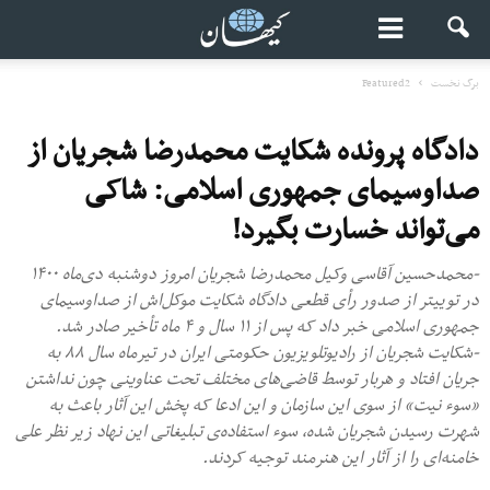
برگ نخست
Featured2
دادگاه پرونده شکایت محمدرضا شجریان از
صدا‌وسیمای جمهوری اسلامی: شاکی
می‌تواند خسارت بگیرد!
-محمدحسین آقاسی وکیل محمدرضا شجریان امروز دوشنبه دی‌ماه ۱۴۰۰
در توییتر از صدور رأی قطعی دادگاه شکایت موکل‌اش از صداوسیمای
جمهوری اسلامی خبر داد که پس از ۱۱ سال و ۴ ماه تأخیر صادر شد.
-شکایت شجریان از رادیوتلویزیون حکومتی ایران در تیرماه سال ۸۸ به
جریان افتاد و هربار توسط قاضی‌های مختلف تحت عناوینی چون نداشتن
«سوء نیت» از سوی این سازمان و این ادعا که پخش این آثار باعث به
شهرت رسیدن شجریان شده، سوء استفاده‌ی تبلیغاتی این نهاد زیر نظر علی
خامنه‌ای را از آثار این هنرمند توجیه کردند.