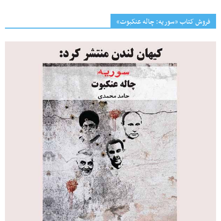
فروش کتاب «سوریه: چاله عنکبوت»