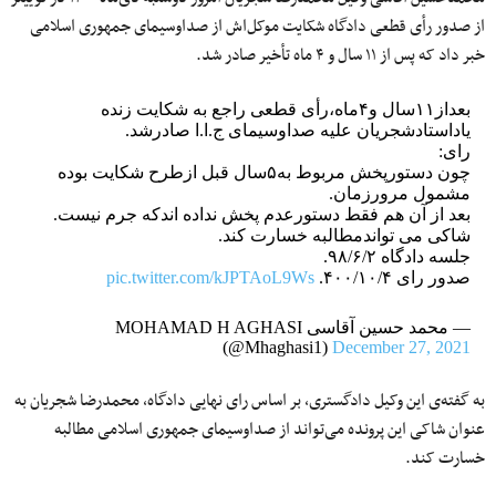
از صدور رأی قطعی دادگاه شکایت موکل‌اش از صداوسیمای جمهوری اسلامی
خبر داد که پس از ۱۱ سال و ۴ ماه تأخیر صادر شد.
بعداز۱۱سال و۴ماه،رأی قطعی راجع به شکایت زنده
یاداستادشجریان علیه صداوسیمای ج.ا.ا صادرشد.
رای:
چون دستورپخش مربوط به۵سال قبل ازطرح شکایت بوده
مشمول مرورزمان.
بعد از آن هم فقط دستورعدم پخش نداده اندکه جرم نیست.
شاکی می تواندمطالبه خسارت کند.
جلسه دادگاه ۹۸/۶/۲.
صدور رای ۴۰۰/۱۰/۴.
pic.twitter.com/kJPTAoL9Ws
— محمد حسین آقاسی MOHAMAD H AGHASI
(@Mhaghasi1)
December 27, 2021
به گفته‌ی این وکیل دادگستری، بر اساس رای نهایی دادگاه، محمدرضا شجریان به
عنوان شاکی این پرونده می‌تواند از صداوسیمای جمهوری اسلامی مطالبه
خسارت کند.