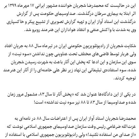
این در حالیست که محمدرضا شجریان خواننده مشهور ایرانی ۱۷ مهرماه ۱۳۹۹ بر
اثر ابتلا به بیماری سرطان درگذشت. صداوسیمای حکومت پس از گزارش
درگذشت این استاد آواز ایران و تهیه گزارش تصویری از تشییع پیکر و خاکسپاری
وی به شدت با واکنش منفی و انتقاد هواداران این هنرمند روبرو شد.
شکایت شجریان از رادیوتلویزیون حکومتی ایران در تیرماه سال ۸۸ به جریان افتاد
ولی هربار توسط قاضی‌های مختلف تحت عناوینی چون نداشتن «سوء نیت» از
سوی این سازمان و این ادعا که پخش این آثار باعث به شهرت رسیدن شجریان
شده، سوء استفاده‌ی تبلیغاتی این نهاد زیر نظر علی خامنه‌ای را از آثار این هنرمند
توجیه کردند.
در یکی از این دادگاه‌ها عنوان شد که «پخش آثار تا سال ۸۳، مشمول مرور زمان
شده و صداوسیما از سال ۸۳ تا ۸۸ نیز سوء نیت نداشته» است!
محمدرضا شجریان استاد آواز ایران پس از اعتراضات سال ۸۸ در نامه‌ای به
عزت‌الله ضرغامی رئیس وقت سازمان صداوسیمای جمهوری اسلامی نوشت که
«از صدای من استفاده نکنید!» ولی رادیوتلویزیون جمهوری اسلامی با استفاده از