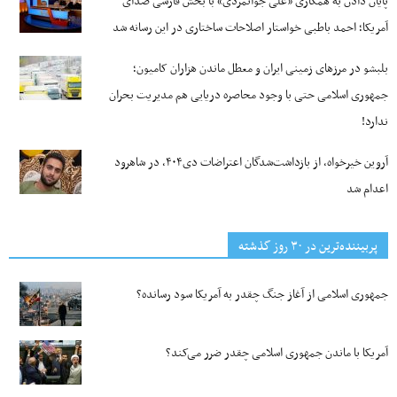
پایان دادن به همکاری «علی جوانمردی» با بخش فارسی صدای
آمریکا؛ احمد باطبی خواستار اصلاحات ساختاری در این رسانه شد
بلبشو در مرزهای زمینی ایران و معطل ماندن هزاران کامیون؛
جمهوری اسلامی حتی با وجود محاصره دریایی هم مدیریت بحران
ندارد!
آروین خیرخواه، از بازداشت‌شدگان اعتراضات دی۴۰۴، در شاهرود
اعدام شد
پربیننده‌ترین‌ در ۳۰ روز گذشته
جمهوری اسلامی از آغاز جنگ چقدر به آمریکا سود رسانده؟
آمریکا با ماندن جمهوری اسلامی چقدر ضرر می‌کند؟