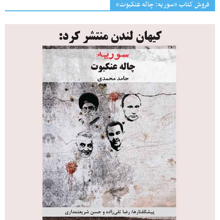
فروش کتاب «سوریه: چاله عنکبوت»