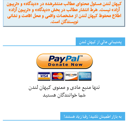
کیهان لندن مسئول محتوای مطالب منتشرشده در «دیدگاه» و «تریبون
آزاد» نیست. شرط انتشار مطالب در بخش «دیدگاه» و «تریبون آزاد»
اطلاع محفوظ کیهان لندن از مشخصات واقعی و محل اقامت و نشانی
نویسندگان است.
پشتیبانی مالی از کیهانِ لندن
تنها منبع مادی و معنوی کیهان لندن
شما خوانندگان هستید
به بازار اطمینان نکنید؛ رقبا زیاد هستند!