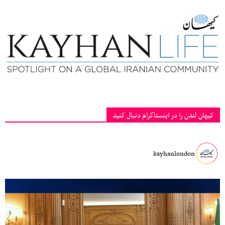
کیهان لندن را در اینستاگرام دنبال کنید
kayhanlondon