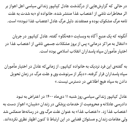
در حالی‌ که گزارش‌هایی از درگذشت عادل کیانپور زندانی سیاسی اهل اهواز بر
اثر مخاطرات ناشی از اعتصاب غذا منتشر شده، خانواده او «به شدت به علت
تامه مرگ مشکوک بوده و معتقدند دلیل مرگ عادل اعتصاب غذا نبوده» است.
آنگونه که یک منبع آگاه به وبسایت «هه‌نگاو» گفته، عادل کیانپور در جریان
«انتقال به مراکز درمانی» پس از بروز مشکلات جسمی ناشی از اعتصاب غذا در
اختیار مأموران سپاه پاسداران انقلاب اسلامی بوده است.
به گفته‌ی این فرد نزدیک به خانواده کیانپور، از زمانی‌که عادل در اختیار مأموران
سپاه پاسداران قرار گرفته، «دیگر از سرنوشت وی و علت مرگ در زمان تحویل
دادن به سپاه هیچ اطلاعی در دسترس نیست.»
عادل کیانپور زندانی سیاسی روز شنبه ۱۱ دی‌ماه ۱۴۰۰ در اعتراض به نبود
دادرسی عادلانه و محرومیت از خدمات پزشکی در زندان «شیبان» اهواز دست به
اعتصاب غذا زد. «اعتصاب غذا» به عنوان علت مرگ وی در رسانه‌ها منعکس شد
ولی مقامات زندان و مسئولان قضایی در این ارتباط تا کنون اظهار نظری نکرده‌اند.