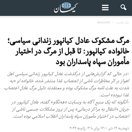
برگ نخست
Featured2
مرگ مشکوک عادل کیانپور زندانی سیاسی؛
خانواده کیانپور: تا قبل از مرگ در اختیار
مأموران سپاه پاسداران بود
-در حالی‌ که گزارش‌هایی از درگذشت عادل کیانپور زندانی سیاسی اهل
اهواز بر اثر مخاطرات ناشی از اعتصاب غذا منتشر شده، خانواده او «به
شدت به علت تامه مرگ مشکوک بوده و معتقدند دلیل مرگ عادل اعتصاب
غذا نبوده» است.
-آنگونه که یک منبع آگاه به وبسایت «هه‌نگاو» گفته، عادل کیانپور در
جریان «انتقال به مراکز درمانی» پس از بروز مشکلات جسمی ناشی از
اعتصاب در اختیار مأموران سپاه پاسداران انقلاب اسلامی بوده است.
دوشنبه ۱۳ دی ۱۴۰۰ برابر با ۰۳ ژانویه ۲۰۲۲