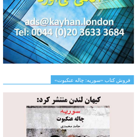
فروش کتاب «سوریه: چاله عنکبوت»