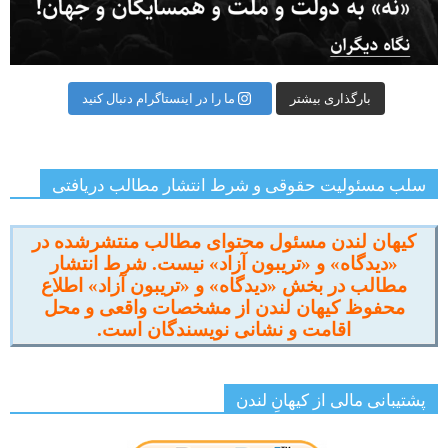
بارگذاری بیشتر
ما را در اینستاگرام دنبال کنید
سلب مسئولیت حقوقی و شرط انتشار مطالب دریافتی
کیهان لندن مسئول محتوای مطالب منتشرشده در
«دیدگاه» و «تریبون آزاد» نیست. شرط انتشار
مطالب در بخش «دیدگاه» و «تریبون آزاد» اطلاع
محفوظ کیهان لندن از مشخصات واقعی و محل
اقامت و نشانی نویسندگان است.
پشتیبانی مالی از کیهانِ لندن