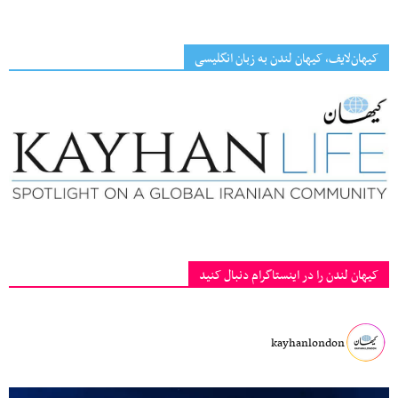
کیهان‌لایف، کیهان لندن به زبان انگلیسی
کیهان لندن را در اینستاگرام دنبال کنید
kayhanlondon