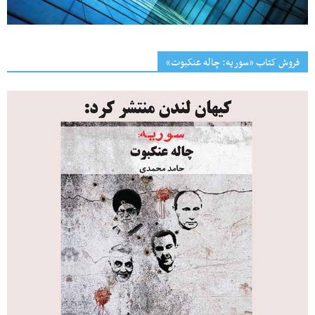
فروش کتاب «سوریه: چاله عنکبوت»