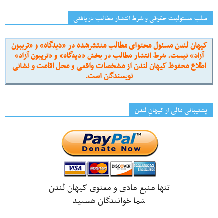
سلب مسئولیت حقوقی و شرط انتشار مطالب دریافتی
کیهان لندن مسئول محتوای مطالب منتشرشده در «دیدگاه» و «تریبون
آزاد» نیست. شرط انتشار مطالب در بخش «دیدگاه» و «تریبون آزاد»
اطلاع محفوظ کیهان لندن از مشخصات واقعی و محل اقامت و نشانی
نویسندگان است.
پشتیبانی مالی از کیهانِ لندن
تنها منبع مادی و معنوی کیهان لندن
شما خوانندگان هستید