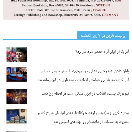
پربیننده‌ترین‌ در ۷ روز گذشته
آمریکا از ایران آزاد چقدر سود می‌برد؟
پایان دادن به همکاری «علی جوانمردی» با بخش فارسی صدای
آمریکا؛ احمد باطبی خواستار اصلاحات ساختاری در این رسانه شد
نیویورک پست: انقلاب در ایران ممکن است هر لحظه رخ دهد
نوع دیگری از سرکوب و ارعاب؛ وکالتنامه‌های ایرانیان خارج کشور
مشروط به استعلام از دادستانی و نهادهای امنیتی شد