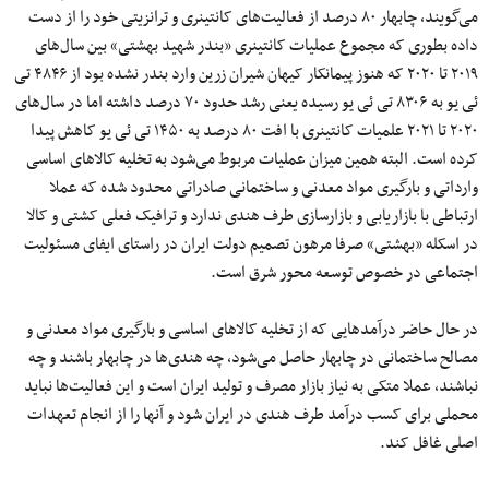
می‌گویند، چابهار ۸۰ درصد از فعالیت‌های کانتینری و ترانزیتی خود را از دست
داده بطوری که مجموع عملیات کانتینری «بندر شهید بهشتی» بین سال‌های
٢٠١٩ تا ٢٠٢٠ که هنوز پیمانکار کیهان شیران زرین وارد بندر نشده بود از ۴٨۴۶ تی
ئی یو به ٨٣٠۶ تی ئی یو رسیده یعنی رشد حدود ٧٠ درصد داشته اما در سال‌های
٢٠٢٠ تا ٢٠٢١ علمیات کانتینری با افت ٨٠ درصد به ١۴۵٠ تی ئی یو کاهش پیدا
کرده است. البته همین میزان عملیات مربوط می‌شود به تخلیه کالاهای اساسی
وارداتی و بارگیری مواد معدنی و ساختمانی صادراتی محدود شده که عملا
ارتباطی با بازاریابی و بازارسازی طرف هندی ندارد و ترافیک فعلی کشتی و کالا
در اسکله «بهشتی» صرفا مرهون تصمیم دولت ایران در راستای ایفای مسئولیت
اجتماعی در خصوص توسعه محور شرق است.
در حال حاضر درآمدهایی که از تخلیه کالاهای اساسی و بارگیری مواد معدنی و
مصالح ساختمانی در چابهار حاصل می‌شود، چه هندی‌ها در چابهار باشند و چه
نباشند، عملا متکی به نیاز بازار مصرف و تولید ایران است و این فعالیت‌ها نباید
محملی برای کسب درآمد طرف هندی در ایران شود و آنها را از انجام تعهدات
اصلی غافل کند.