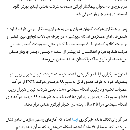
دریانوردی به عنوان پیمانکار ایرانی منتخب شرکت هندی ایندیا پورتز گلوبال
لیمیتد در بندر چابهار معرفی شد.
پس از همکاری شرکت کیهان شیران زرین به عنوان پیمانکار ایرانی طرف قرارداد
هندی‌ها، آمار عملکردی اسکله «بهشتی» در چرخه مبادلات تجاری بین المللی و
ترانزیت کالا و کانتینر تا ۸۰ درصد سقوط کرد و حتی محمولات گندم اهدایی
دولت هند به مردم افغانستان که پیشتر از اسکله «بهشتی» بندر چابهار منتقل
می‌شدند، از طریق خاک پاکستان به افغانستان می‌رسند.
اکنون خبرگزاری ایلنا در گزارشی اعلام کرده که شرکت کیهان شیران زرین در
پیشنهاد خود به طرف هندی قائل به سهم ۹۹ درصدی شرکت IPGL از درآمد
عملیات تخلیه و بارگیری اسکله «بهشتی» شده یعنی شرکت کیهان شیران زرین
فقط با سهم یک درصدی وارد این مناقصه شد و حاضر شده ۹۹ درصد درآمدهای
اسکله «بهشتی» را تا ۳ سال آینده در اختیار اپراتور هندی قرار دهد.
در گزارش تکاندهنده خبرگزاری
ایلنا
آمده که آمارهای رسمی سازمان بنادر نشان
می‌دهد که اساسا از ۱۹ ماه گذشته، اسکله «بهشتی» که به آن «بندر» هم