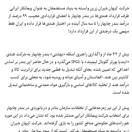
شرکت کیهان شیران زرین وابسته به بنیاد مستضعفان به عنوان پیمانکار ایرانی
طرف قرارداد هندی‌ها در بندر چابهار با امضای قراردادی عجیب، ٩٩ درصد از
درآمد بندر چابهار را تا سه سال آینده در اختیار هندی‌ها قرار داده و ایران فقط
سهمی یک درصدی از این قرارداد دارد!
بیش از ۴۳ ماه از واگذاری راهبری اسکله «بهشتی» بندر چابهار به شرکت هندی
«ایندیا پورتز گلوبال لیمیتد» یا IPGL می‌گذرد و در حال حاضر این بندر بر اساس
اهدافی که تعیین شده، بجای آنکه تبدیل به قطبی جدید برای ترانزیت کالا و
کانتینر بین هند، افغانستان و آسیای میانه و روسیه شود، به محلی برای کسب
درآمد هند از تخلیه کالاهای اساسی و بارگیری مواد معدنی و ساختمانی تبدیل
شده است.
پیش از این نیز زمزمه‌هایی از تخلفات سازمان بنادر و دریانوردی در بندر چابهار
برای انتخاب شرکت پیمانکار ایرانی منتشر شده بود که نشان می‌داد در این مورد
هم رانت‌های حکومتی منافع کشور را به بازی گرفته‌اند. شرکت کیهان شیران
زرین وابسته به بنیاد مستضعفان شرکتی است که از سوی سازمان بنادر و