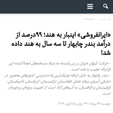
برگ نخست
Featured1
«ایرانفروشی» اینبار به هند؛ ٩٩درصد از
درآمد بندر چابهار تا سه سال به هند داده
شد!
- شرکت کیهان شیران زرین وابسته به بنیاد مستضعفان امضاکننده این
قرارداد عجیب با هند است.
- بندر چابهار به‌ دلیل اینکه نزدیک‌ترین راه دسترسی کشورهای محصور در
خشکی آسیای میانه شامل افغانستان، ترکمنستان، ازبکستان، تاجیکستان،
قرقیزستان و قزاقستان، به آب‌های آزاد است از اهمیت ویژه‌ای برخوردار
است.
دوشنبه ۲۴ مرداد ۱۴۰۱ برابر با ۱۵ اوت ۲۰۲۲