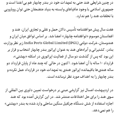
در چنین شرایطی هند حتی به تعهدات خود در بندر چابهار هم بی‌اعتنا است و
جمهوری اسلامی با وجود مافیاهای وابسته به بنیاد متضعفان حتی توان رویارویی
با تخلفات هند را هم ندارد.
هفت سال پیش موافقتنامه تأسیس دالان حمل و نقلی و تجاری ایران، هند و
افغانستان موسوم «توافقنامه چابهار» امضا شد. بر اساس توافق میان ایران و
هندوستان، شرکت دولتی India Ports Global Limited (IPGL) زیر نظر وزارت
بنادر، کشتیرانی و آبراه‌های هند به عنوان اپراتور بندر چابهار انتخاب و قرار بر
این بود که پس از گذشت دو سال از فعالیت اپراتوری در اسکله «بهشتی»،
قرارداد ۱۰ ساله با آن امضا شود. اکنون در حالی که چند ماه از پایان قرارداد دو
ساله هندی‌ها باقیمانده اپراتور هندی به تعهدات خود در قرارداد عمل نکرده و
بندر چابهار را به اهداف مورد نظر نرسانده است.
در اردیبهشت امسال نیز گزارشی مبنی بر درخواست تعیین داوری بین المللی از
سوی هند را برای حل اختلافات منتشر شد. در این گزارش آمده بود که هند
اجازه استفاده از شش دستگاه جرثقیل سنگین ساحلی وارد شده به بندر «بهشتی»
را هم نمی‌دهد.