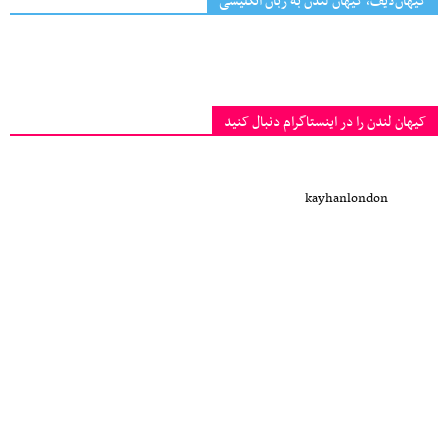
کیهان‌لایف، کیهان لندن به زبان انگلیسی
کیهان لندن را در اینستاگرام دنبال کنید
kayhanlondon