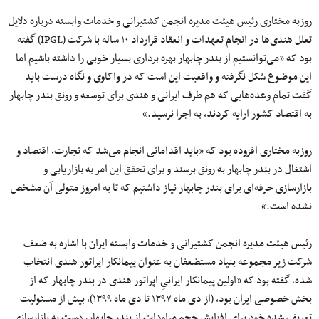
روزبه مختاری رئیس هیئت مدیره انجمن کشتیرانی و خدمات وابسته درباره دلایل
تعلل هندی‌ها در انجام تعهدات و انعقاد قرارداد ۱۰ ساله با شرکت (IPGL) گفته
بود که «می‌توانستیم از بندر چابهار بهره برداری بسیار خوبی را داشته باشیم اما
این موضوع شکل نگرفته و واقعیت این است که در واکاوی و نگاه درست باید
گفت تمام وعده‌هایی که هم طرف ایرانی و هندی برای توسعه و رونق بندر چابهار
به اقتصاد کشور ارایه کردند، به اجرا نرسید.»
روزبه مختاری افزوده بود که «باید اقداماتی انجام می‌شد که تجارت، اقتصاد و
اشتغال در بندر چابهار به رونق برسند و برای تحقق این امر به بازاریابی و
بازارسازی حرفه‌ای برای بندر چابهار نیاز داشتیم که تا به امروز متولی آن مشخص
نشده است.»
رئیس هیئت مدیره انجمن کشتیرانی و خدمات وابسته ایران با اشاره به ضعف
شرکت زیر مجموعه بنیاد مستضعفان به عنوان پیمانکار اپراتور هندی انتخاب
شده، گفته بود که «اولین پیمانکار ایرانیِ اپراتور هندی در بندر چابهار که از
بخش خصوصی ایران بود، (از دی ماه ۱۳۹۷ تا دی ماه ۱۳۹۹)، بیش از مسئولیت
تعریف شده خود برای افزایش حجم مراودات از بندر چابهار، دست به بازارسازی