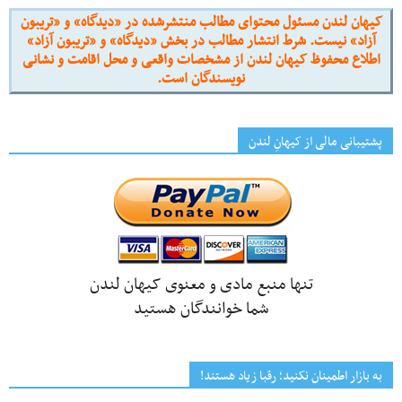
کیهان لندن مسئول محتوای مطالب منتشرشده در «دیدگاه» و «تریبون
آزاد» نیست. شرط انتشار مطالب در بخش «دیدگاه» و «تریبون آزاد»
اطلاع محفوظ کیهان لندن از مشخصات واقعی و محل اقامت و نشانی
نویسندگان است.
پشتیبانی مالی از کیهانِ لندن
تنها منبع مادی و معنوی کیهان لندن
شما خوانندگان هستید
به بازار اطمینان نکنید؛ رقبا زیاد هستند!