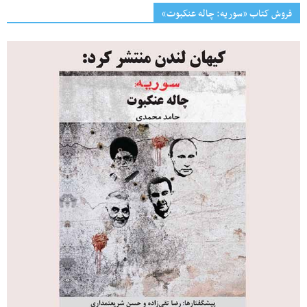
فروش کتاب «سوریه: چاله عنکبوت»