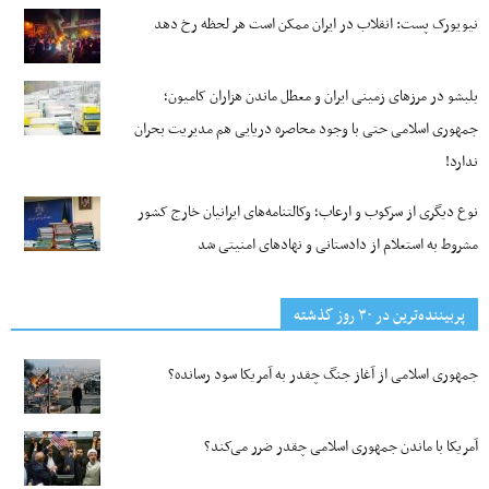
نیویورک پست: انقلاب در ایران ممکن است هر لحظه رخ دهد
بلبشو در مرزهای زمینی ایران و معطل ماندن هزاران کامیون؛
جمهوری اسلامی حتی با وجود محاصره دریایی هم مدیریت بحران
ندارد!
نوع دیگری از سرکوب و ارعاب؛ وکالتنامه‌های ایرانیان خارج کشور
مشروط به استعلام از دادستانی و نهادهای امنیتی شد
پربیننده‌ترین‌ در ۳۰ روز گذشته
جمهوری اسلامی از آغاز جنگ چقدر به آمریکا سود رسانده؟
آمریکا با ماندن جمهوری اسلامی چقدر ضرر می‌کند؟