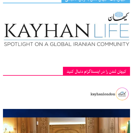
کیهان لندن را در اینستاگرام دنبال کنید
kayhanlondon