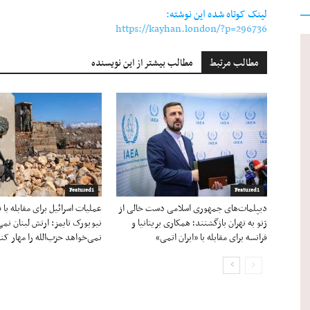
لینک کوتاه شده این نوشته:
https://kayhan.london/?p=296736
مطالب مرتبط
مطالب بیشتر از این نویسنده
Featured1
Featured1
دیپلمات‌های جمهوری اسلامی دست خالی از
عملیات اسرائیل برای مقابله با 
ژنو به تهران بازگشتند؛ همکاری بریتانیا و
نیویورک تایمز: ارتش لبنان نمی‌
فرانسه برای مقابله با «ایران اتمی»
نمی‌خواهد حزب‌الله را مهار کن