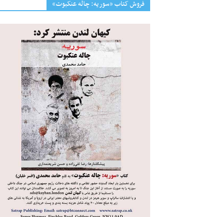
فروش کتاب «سوریه: چاله عنکبوت»