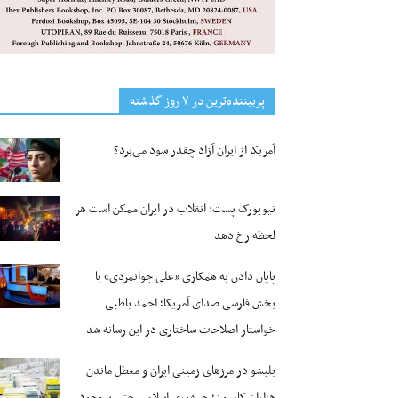
پربیننده‌ترین‌ در ۷ روز گذشته
آمریکا از ایران آزاد چقدر سود می‌برد؟
نیویورک پست: انقلاب در ایران ممکن است هر
لحظه رخ دهد
پایان دادن به همکاری «علی جوانمردی» با
بخش فارسی صدای آمریکا؛ احمد باطبی
خواستار اصلاحات ساختاری در این رسانه شد
بلبشو در مرزهای زمینی ایران و معطل ماندن
هزاران کامیون؛ جمهوری اسلامی حتی با وجود