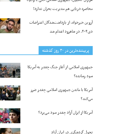
محاصره دریایی هم مدیریت بحران ندارد!
آروین خیرخواه، از بازداشت‌شدگان اعتراضات
دی۴۰۴، در شاهرود اعدام شد
پربیننده‌ترین‌ در ۳۰ روز گذشته
جمهوری اسلامی از آغاز جنگ چقدر به آمریکا
سود رسانده؟
آمریکا با ماندن جمهوری اسلامی چقدر ضرر
می‌کند؟
آمریکا از ایران آزاد چقدر سود می‌برد؟
تحول گردشگری در ایران آزاد