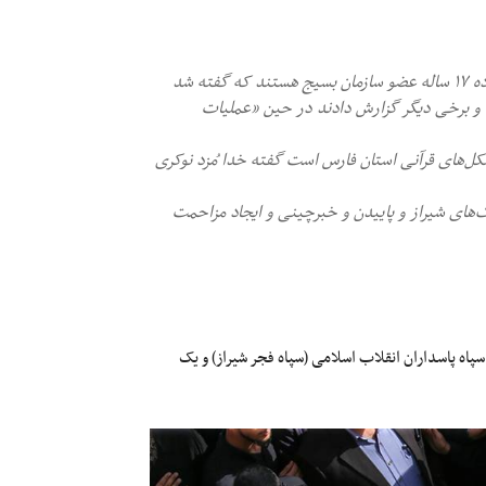
-پاسدار محمد اسلامی ۲۱ ساله عضو «سپاه فجر» و محمد سجادی‌زاده ۱۷ ساله عضو سازمان بسیج هستند که گفته شد
 و برخی دیگر گزارش دادند در حین «عملیات
ل‌های قرآنی استان فارس است گفته خدا مُزد نوکری
ک‌های شیراز و پاییدن و خبرچینی و ایجاد مزاحمت
ه پاسداران انقلاب اسلامی (سپاه فجر شیراز) و یک