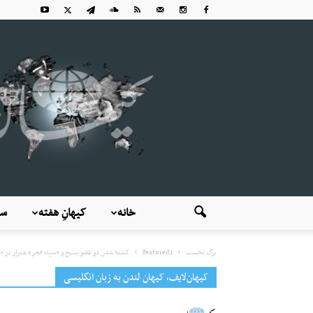
خانه
کیهانِ هفته
سی
برگ نخست
Featured1
کشته شدن دو عضو بسیج و «سپاه فجر» شیراز در «ع
کیهان‌لایف، کیهان لندن به زبان انگلیسی