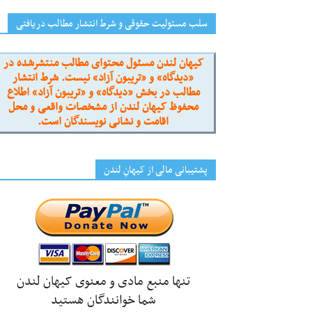
سلب مسئولیت حقوقی و شرط انتشار مطالب دریافتی
کیهان لندن مسئول محتوای مطالب منتشرشده در
«دیدگاه» و «تریبون آزاد» نیست. شرط انتشار
مطالب در بخش «دیدگاه» و «تریبون آزاد» اطلاع
محفوظ کیهان لندن از مشخصات واقعی و محل
اقامت و نشانی نویسندگان است.
پشتیبانی مالی از کیهانِ لندن
تنها منبع مادی و معنوی کیهان لندن
شما خوانندگان هستید