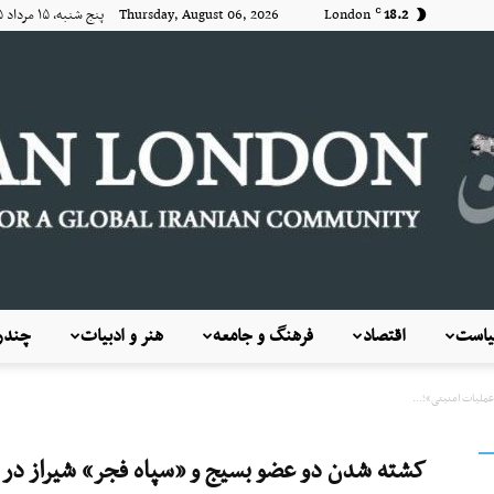
18.2
London
Thursday, August 06, 2026 پنج شنبه, ۱۵ مرداد ۱۴۰۵
C
است
اقتصاد
فرهنگ و جامعه
هنر و ادبیات
چندرس
KayhanLondon
ملیات امنیتی»؛...
کشته شدن دو عضو بسیج و «سپاه فجر» شیراز در «