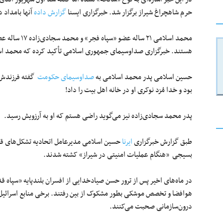
حرم شاهچراغ شیراز برگزار شد. خبرگزاری ایسنا
گزارش داده
آنها بامداد 
محمد اسلامی ۲۱
هستند. خبرگزاری صداوسیمای جمهوری اسلامی تأکید کرده که محمد اسلا
حسین اسلامی پدر محمد اسلامی به
صداوسیمای حکومت
گفته فرزندش 
بود و خدا مُزد نوکری او در خانه اهل بیت را داد!
پدر محمد سجادی‌زاده‌ نیز می‌گوید راضی هستم که او به آرزویش رسید.
طبق گزارش خبرگزاری
ایرنا
حسین اسلامی مدیرعامل اتحادیه تشکل‌های قر
بسیجی «هنگام عملیات امنیتی در شیراز» کشته شدند.
در ماه‌های اخیر پس از ترور حسن صیادخدایی از افسران بلندپایه «سپاه 
هوافضا و تخصص موشکی بطور مشکوک از بین رفتند. برخی منابع اسرائیل 
درون‌سازمانی صحبت می‌کنند.