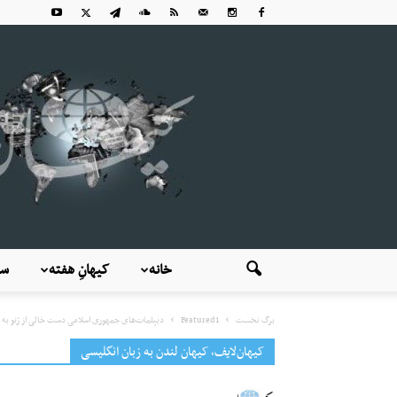
خانه
کیهانِ هفته
سی
برگ نخست
Featured1
دیپلمات‌های جمهوری اسلامی دست خالی از ژنو به ته
کیهان‌لایف، کیهان لندن به زبان انگلیسی