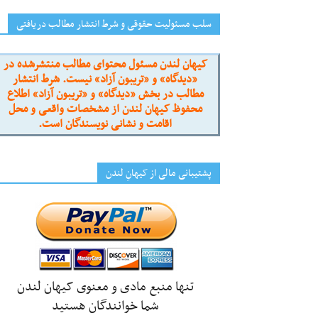
سلب مسئولیت حقوقی و شرط انتشار مطالب دریافتی
کیهان لندن مسئول محتوای مطالب منتشرشده در
«دیدگاه» و «تریبون آزاد» نیست. شرط انتشار
مطالب در بخش «دیدگاه» و «تریبون آزاد» اطلاع
محفوظ کیهان لندن از مشخصات واقعی و محل
اقامت و نشانی نویسندگان است.
پشتیبانی مالی از کیهانِ لندن
تنها منبع مادی و معنوی کیهان لندن
شما خوانندگان هستید