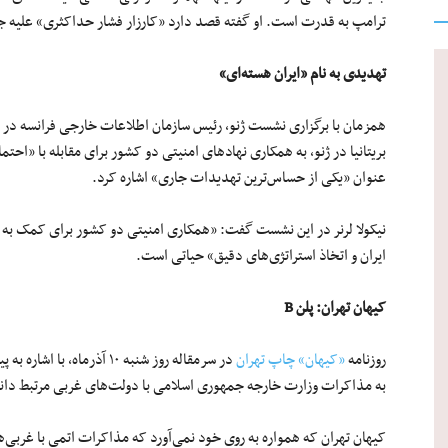
ترامپ به قدرت است. او گفته قصد دارد «کارزار فشار حداکثری» علیه جم
تهدیدی به نام «ایران هسته‌ای»
همزمان با برگزاری نشست ژنو، رئیس سازمان اطلاعات خارجی فرانسه در 
بریتانیا در ژنو، به همکاری نهادهای امنیتی دو کشور برای مقابله با «احت
عنوان «یکی از حساس‌ترین تهدیدات جاری» اشاره کرد.
نیکولا لرنر در این نشست گفت: «همکاری امنیتی دو کشور برای کمک به 
ایران و اتخاذ استراتژی‌های دقیق» حیاتی است.
کیهان تهران: پلن B
روزنامه
«کیهان» چاپ تهران
در سرمقاله روز شنبه ۱۰ آذ
به مذاکرات وزارت خارجه جمهوری اسلامی با دولت‌های غربی مرتبط دا
کیهان تهران که همواره به روی خود نمی‌آورد که مذاکرات اتمی با غربی‌ه