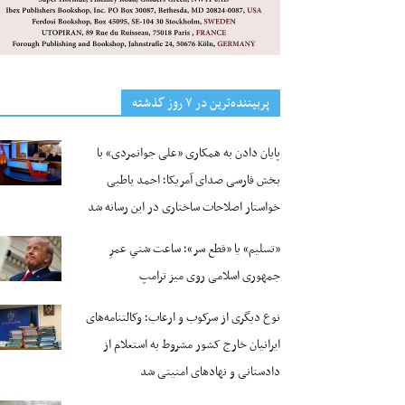
پربیننده‌ترین‌ در ۷ روز گذشته
پایان دادن به همکاری «علی جوانمردی» با
بخش فارسی صدای آمریکا؛ احمد باطبی
خواستار اصلاحات ساختاری در این رسانه شد
«تسلیم» یا «قطع سر»؛ ساعت شنیِ عمرِ
جمهوری اسلامی روی میز ترامپ
نوع دیگری از سرکوب و ارعاب؛ وکالتنامه‌های
ایرانیان خارج کشور مشروط به استعلام از
دادستانی و نهادهای امنیتی شد