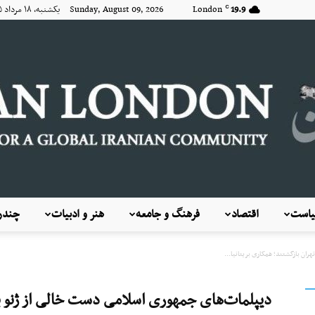
19.9
London
Sunday, August 09, 2026 یکشنبه, ۱۸ مرداد ۱۴۰۵
C
است
اقتصاد
فرهنگ و جامعه
هنر و ادبیات
چندرس
KayhanLondon
ران بازگشتند؛ همکاری بریتانیا...
دیپلمات‌های جمهوری اسلامی دست خالی از ژنو به 