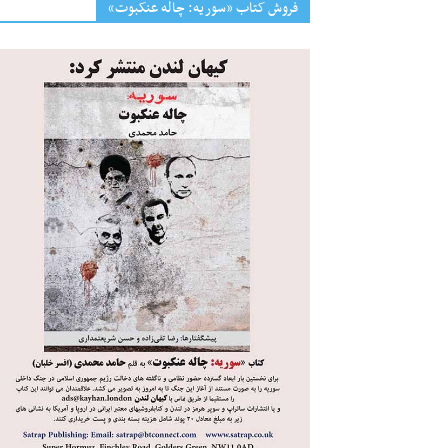
فروش کتاب «سوریه: چاله عنکبوت»