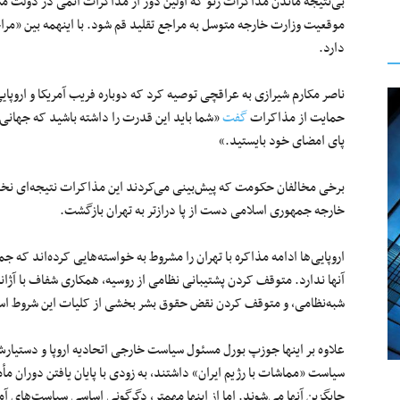
بی‌نتیجه ماندن مذاکرات ژنو که اولین دور از مذاکرات اتمی در دولت مس
موقعیت وزارت خارجه متوسل به مراجع تقلید قم شود. با اینهمه بین «مراج
دارد.
ناصر مکارم شیرازی به عراقچی توصیه کرد که دوباره فریب آمریکا و اروپای
حمایت از مذاکرات
گفت
«شما باید این قدرت را داشته باشید که جهانی 
پای امضای خود بایستید.»
برخی مخالفان حکومت که پیش‌بینی می‌کردند این مذاکرات نتیجه‌ای ن
خارجه جمهوری اسلامی دست از پا درازتر به تهران بازگشت.
اروپایی‌ها ادامه مذاکره با تهران را مشروط به خواسته‌هایی کرده‌اند که
آنها ندارد. متوقف کردن پشتیبانی نظامی از روسیه، همکاری شفاف با آژانس
شبه‌نظامی، و متوقف کردن نقض حقوق بشر بخشی از کلیات این شروط ا
علاوه‌ بر اینها جوزپ بورل مسئول سیاست خارجی اتحادیه اروپا و دستیارش
سیاست «مماشات با رژیم ایران» داشتند، به زودی با پایان یافتن دوران م
جایگزین آنها می‌شوند. اما از اینها مهمتر، دگرگونی اساسی سیاست‌های آ