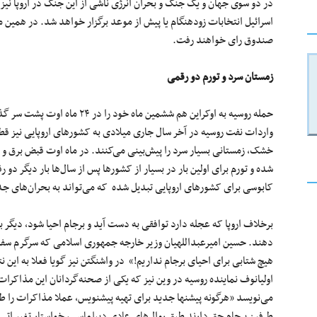
در دو سوی جهان و یک جنگ و بحران انرژی ناشی از این جنگ در اروپا نیز بر
اسرائیل انتخابات زودهنگام یا پیش از موعد برگزار خواهد شد. در همین ماه 
صندوق رای خواهند رفت.
زمستان سرد و تورم دو رقمی
حمله روسیه به اوکراین هم ششمین م
واردات نفت روسیه در آخر سال جاری میلادی به کشورهای اروپایی نیز قطع
خشک، زمستانی بسیار سرد را پیش‌بینی می‌کنند. در ماه اوت قبض برق و گا
شده و تورم برای اولین بار در بسیار از کشورها پس از سال‌ها بار دیگر د
کابوسی برای کشورهای اروپایی تبدیل شده که می‌تواند به بحران‌های جدی
برخلاف اروپا که عجله دارد توافقی به دست آید و برجام احیا شود، دیگر ب
دهند. حسین امیرعبداللهیان وزیر خارجه جمهوری اسلامی که سرگرم سفری 
هیچ شتابی برای احیای برجام نداریم!» در واشنگتن نیز گویا فعلا به این 
اولیانوف نماینده روسیه در وین نیز که یکی از صحنه‌گردانان این مذاک
می‌نویسد «هرگونه پیشنها جدید برای تهیه پیشنویس، عملا مذاکرات را طول
طرفین برجام حق دارند طبق روال‌های عادی دیپلماسی، خواستار تغییراتی