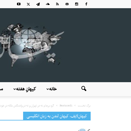
خانه
کیهانِ هفته
سی
برگ نخست
Featured1
گره برجام نه در تهران و نه در واشنگتن بلکه در خود.
کیهان‌لایف، کیهان لندن به زبان انگلیسی