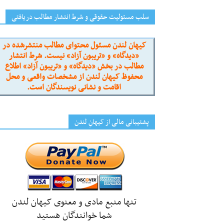
سلب مسئولیت حقوقی و شرط انتشار مطالب دریافتی
کیهان لندن مسئول محتوای مطالب منتشرشده در
«دیدگاه» و «تریبون آزاد» نیست. شرط انتشار
مطالب در بخش «دیدگاه» و «تریبون آزاد» اطلاع
محفوظ کیهان لندن از مشخصات واقعی و محل
اقامت و نشانی نویسندگان است.
پشتیبانی مالی از کیهانِ لندن
تنها منبع مادی و معنوی کیهان لندن
شما خوانندگان هستید