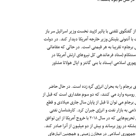
گفتگوی تلفنی با یائیر لاپید نخست وزیر اسرائیل سر باز
ت با آنتونی بلینکن وزیر خارجه آمریکا دیدار کند. در دولت
ی برجام» تقریبا به هر قیمتی است. در حالی که مقاماتی
نتکام (ستاد فرماندهی کل نیروهای ارتش آمریکا در
ری اسلامی ایستاد با بنی گانتز و ایال هولاتا مشاور
ی برجام را به بحران انرژی گره زده است. در حال حاضر
۱ میلیون و ۲۰۰هزار بشکه نفت خام از روسیه وارد می کنند، که دو سوم مقداری است که قبل از
 برجام می توان تا قبل از پایان سال جاری میلادی و قطع
ی به بازار نفت و انرژی جبران کرد. کارشناسان نفتی
اروپایی معتقدند که ایران ظرف ۱۲ ماه پس از احیای برجام و برداشته شدن تحریم‌هایی که در سال ۲۰۱۸ با خروج آمریکا از این توافق
ادر خواهد بود تولید نفت خام خود را به ۳ میلیون و ۸۰۰ هزار بشکه در روز برساند و بیش از دو میلیون از آنرا صادر کند.
ین سال‌ها جمهوری اسلامی در مخازن زمینی و همچنین انبارهای