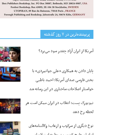
پربیننده‌ترین‌ در ۷ روز گذشته
آمریکا از ایران آزاد چقدر سود می‌برد؟
پایان دادن به همکاری «علی جوانمردی» با
بخش فارسی صدای آمریکا؛ احمد باطبی
خواستار اصلاحات ساختاری در این رسانه شد
نیویورک پست: انقلاب در ایران ممکن است هر
لحظه رخ دهد
نوع دیگری از سرکوب و ارعاب؛ وکالتنامه‌های
ایرانیان خارج کشور مشروط به استعلام از