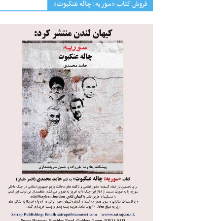
فروش کتاب «سوریه: چاله عنکبوت»