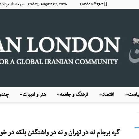
13.2
London
Friday, August 07, 2026 جمعه, ۱۶ مرداد ۱۴۰۵
C
است
اقتصاد
فرهنگ و جامعه
هنر و ادبیات
چندرس
KayhanLondon
..
گره برجام نه در تهران و نه در واشنگتن بلکه در خ