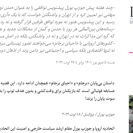
-چند هفته پیش جوزپ بورل پیشنویس توافقی را به عنوان «متن نهای
کیهان
مهلتی نیز تعیین کرد و از تهران و واشنگتن خواست که با یک «آری
رسید و این پیشنویس هنوز نه مورد توافق طرفین قرار گرفته و نه ر
-رسانه‌های بین‌المللی هر روز با حدس و گمان‌ از مشکلات جدید و 
که گره این مذاکرات نه در تهران و نه در واشنگتن، بلکه در اصل م
-کشورهای اروپایی با «احیای برجام» می‌خواهند تصور زمستانی سرد ب
لندن
نه تنها اقتصادی بلکه سیاسی و اجتماعی نیز دامن بزند از اذهان دور
شنبه ۵ شهریور ۱۴۰۱ برابر با ۲۷ اوت ۲۰۲۲
داستان بی‌پایان «برجام» و «احیای برجام» همچنان ادامه دارد. این قضیه ب
مسابقه فوتبالی است که بازیکنان برای وقت‌کشی و بدون هدف توپ را به 
سوت پایان را بزند!
جوزپ بورل / بروکسل / ۱۸ اوت ۲۰۲۲
اتحادیه اروپا و جوزپ بورل مقام ارشد سیاست خارجی و امنیت‌ این اتحادیه 