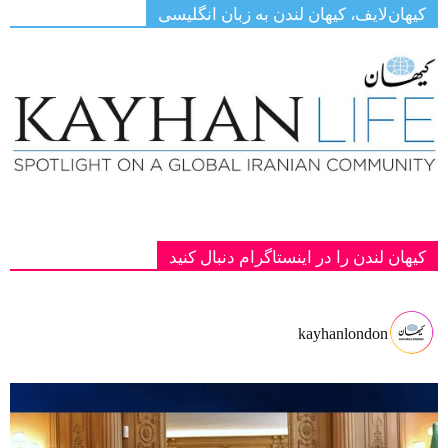
کیهان‌لایف، کیهان لندن به زبان انگلیسی
کیهان لندن را در اینستاگرام دنبال کنید
kayhanlondon