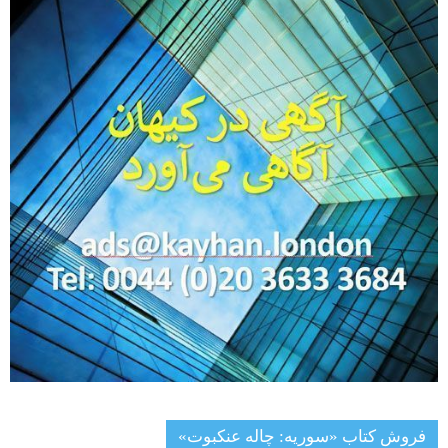
فروش کتاب «سوریه: چاله عنکبوت»