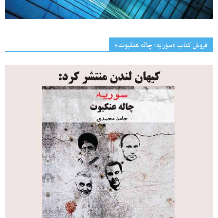
فروش کتاب «سوریه: چاله عنکبوت»