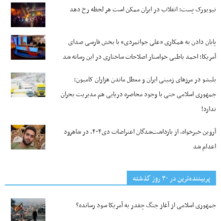
نیویورک پست: انقلاب در ایران ممکن است هر لحظه رخ دهد
پایان دادن به همکاری «علی جوانمردی» با بخش فارسی صدای
آمریکا؛ احمد باطبی خواستار اصلاحات ساختاری در این رسانه شد
بلبشو در مرزهای زمینی ایران و معطل ماندن هزاران کامیون؛
جمهوری اسلامی حتی با وجود محاصره دریایی هم مدیریت بحران
ندارد!
آروین خیرخواه، از بازداشت‌شدگان اعتراضات دی۴۰۴، در شاهرود
اعدام شد
پربیننده‌ترین‌ در ۳۰ روز گذشته
جمهوری اسلامی از آغاز جنگ چقدر به آمریکا سود رسانده؟