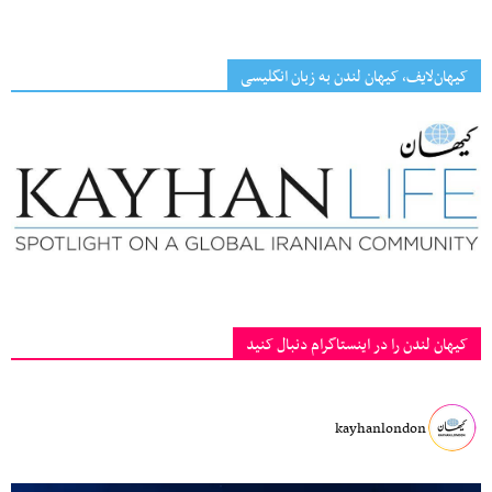
کیهان‌لایف، کیهان لندن به زبان انگلیسی
کیهان لندن را در اینستاگرام دنبال کنید
kayhanlondon