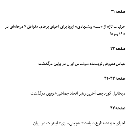
صفحه ۳۱
جزئیات تازه از «بسته پیشنهادی» اروپا برای احیای برجام: «توافق ۴ مرحله‌ای در
۱۶۵ روز»!
صفحه ۳۲
عباس معروفی نویسنده سرشناس ایران در برلین درگذشت
صفحه ۳۳-۳۲
میخائیل گورباچف آخرین رهبر اتحاد جماهیر شوروی درگذشت
صفحه ۳۳
اجرای خزنده «طرح صیانت»؛ «چینی‌سازی» اینترنت در ایران