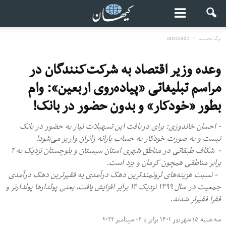
برگ نخست
Featured2
وعده وزیر اقتصاد به شرکت‌کنندگان در
مراسم تبلیغاتی «پیاده‌روی اربعین»: وام
بطور «خودکار»‌ و بدون حضور در بانک!
- احسان خاندوزی: برای دریافت این تسهیلات نیاز به حضور در بانک‌
نیست و به صورت خودکار به حساب یارانه زائران واریز می‌شود!
- شکاف طبقاتی در مناطق شهری استان سیستان‌ و بلوچستان نزدیک به ۲
برابر مناطقی همچون کرمان و یزد است.
- نسبت هزینه‌های ثروتمندترین دهک درآمدی به فقیرترین دهک درآمدی
جمعیت در سال ۱۳۹۹ نزدیک ۱۴ برابر افزایش یافت، یعنی پولدارها پولدارتر و
فقرا فقیرتر شدند.
سه شنبه ۱۵ شهریور ۱۴۰۱ برابر با ۰۶ سپتامبر ۲۰۲۲