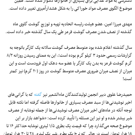
دسترسی به مواد غذایی برای بسیاری از خانوارها دشوار شده است. همین
موضوع الگوی مصرف مواد خوراکی را به شکل هشدارآمیزی تغییر داده است.
مهدی میرزا امین، عضو هیئت رئیسه اتحادیه تهیه و توزیع گوشت گاوی ماه
گذشته از نصف شدن مصرف گوشت قرمز طی یک سال گذشته خبر داده است.
سال گذشته اعلام شده بود متوسط مصرف گوشت سالانه یک کارگر باتوجه به
گزارشات رسمی حدود ۳ کیلو گرم بوده است؛، این به معنای رسیدن روزانه ۸/۲
گرم گوشت قرمز به بدن یک کارگر یا عضو سه دهک اول فرودست است و این
میزان از نصف میزان ضروری مصرف متوسط گوشت در روز (۲۰ گرم) نیز کمتر
است!
حمیدرضا علوی دبیر انجمن تولیدکنندگان ماء‌الشعیر نیز
گفته
که با گرانی‌های
اخیر نوشیدنی‌ها از سبد مصرف بسیاری از خانوارها فاصله گرفته اما نکته قابل
توجه آنکه در ماه‌های اخیر میزان مصرف نوشیدنی‌ها از جمله نوشابه از مصرف
شیر بیشتر شده و او نیز این مسئله را تأیید کرده است: «شواهد بازار بر این
موضوع صحه می‌گذارد چرا که قیمت یک بطری ۱/۵ لیتری نوشابه حداکثر ۱۶ تا
۱۸ هزار تومان است در حالی که نرخ یک بطری شیر یک لیتری ۲۸ تا ۳۰ هزار تومان