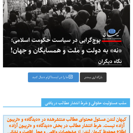
بارگذاری بیشتر
ما را در اینستاگرام دنبال کنید
سلب مسئولیت حقوقی و شرط انتشار مطالب دریافتی
کیهان لندن مسئول محتوای مطالب منتشرشده در «دیدگاه» و «تریبون
آزاد» نیست. شرط انتشار مطالب در بخش «دیدگاه» و «تریبون آزاد»
اطلاع محفوظ کیهان لندن از مشخصات واقعی و محل اقامت و نشانی