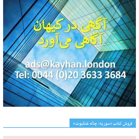
فروش کتاب «سوریه: چاله عنکبوت»