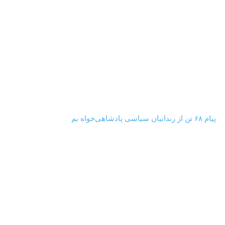
‏‏ ‏ پیام ۶۸ تن از زندانیان سیاسی پادشاهی‌خواه بم