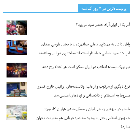
پربیننده‌ترین‌ در ۷ روز گذشته
آمریکا از ایران آزاد چقدر سود می‌برد؟
پایان دادن به همکاری «علی جوانمردی» با بخش فارسی صدای
آمریکا؛ احمد باطبی خواستار اصلاحات ساختاری در این رسانه شد
نیویورک پست: انقلاب در ایران ممکن است هر لحظه رخ دهد
نوع دیگری از سرکوب و ارعاب؛ وکالتنامه‌های ایرانیان خارج کشور
مشروط به استعلام از دادستانی و نهادهای امنیتی شد
بلبشو در مرزهای زمینی ایران و معطل ماندن هزاران کامیون؛
جمهوری اسلامی حتی با وجود محاصره دریایی هم مدیریت بحران
ندارد!