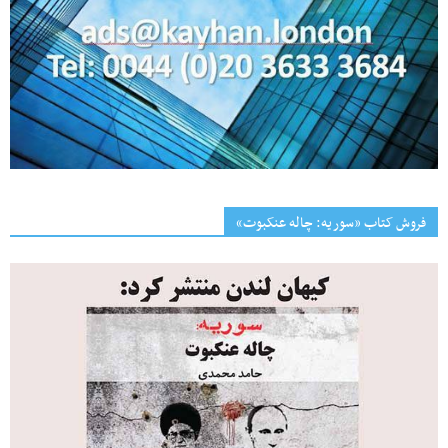
فروش کتاب «سوریه: چاله عنکبوت»