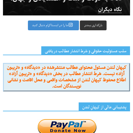
بارگذاری بیشتر
ما را در اینستاگرام دنبال کنید
سلب مسئولیت حقوقی و شرط انتشار مطالب دریافتی
کیهان لندن مسئول محتوای مطالب منتشرشده در «دیدگاه» و «تریبون
آزاد» نیست. شرط انتشار مطالب در بخش «دیدگاه» و «تریبون آزاد»
اطلاع محفوظ کیهان لندن از مشخصات واقعی و محل اقامت و نشانی
نویسندگان است.
پشتیبانی مالی از کیهانِ لندن