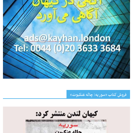
فروش کتاب «سوریه: چاله عنکبوت»