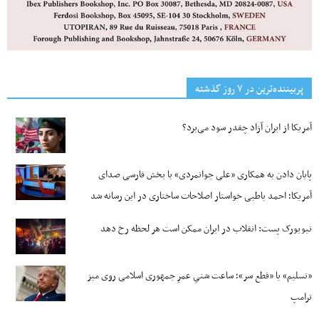
پربیننده‌ترین‌ در ۷ روز گذشته
آمریکا از ایران آزاد چقدر سود می‌برد؟
پایان دادن به همکاری «علی جوانمردی» با بخش فارسی صدای
آمریکا؛ احمد باطبی خواستار اصلاحات ساختاری در این رسانه شد
نیویورک پست: انقلاب در ایران ممکن است هر لحظه رخ دهد
«تسلیم» یا «قطع سر»؛ ساعت شنیِ عمرِ جمهوری اسلامی روی میز
ترامپ