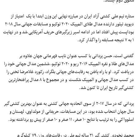
سکوی دوم ایستاد.
ستاره تیم ملی کشتی آزاد ایران در مبارزه نهایی این وزن ابتدا با یک امتیاز از
دیوید تیلور دارنده مدال طلای المپیک ۲۰۲۰ توکیو و مسابقات جهانی سال ۲۰۱۸
بوداپست پیش افتاد اما در ادامه اسیر زیرگیر‌های حریف آمریکایی شد و در نهایت
۱ به ۷ نتیجه مسابقه را واگذار کرد.
گفتنى است، حسن یزدانی با کسب عنوان نایب قهرمانی جهان علاوه بر
مدال‌های طلا و نقره المپیک ۲۰۱۶ ریو و ۲۰۲۰ توکیو، ششمین مدال جهانی خود را
دریافت کرد. او با راه یافتن به رقابت‌هاى جهانى بلگراد، رکورد غلامرضا تختى را
در کسب مدال جهانى و المپیک شکست و در مجموع با ۸ مدال پرافتخارترین
کشتی‌گیر تاریخ ایران تا کنون شد.
یزدانی که در سال ٢٠١٧ از سوى اتحادیه جهانى کشتى به عنوان بهترین کشتى‌گیر
سال جهان انتخاب شده بود، در این مسابقات، حریفانی از مولداوی، لهستان و
اسلوواکی را به ترتیب با نتایج ۱۰ صفر، ۱۱ صفر و ۱۰ صفر از پیش رو برداشته بود.
محمد نخودی کشتی‌گیر ٢١ ساله تیم ملى در رقابت‌های وزن ۷۹ کیلوگرم