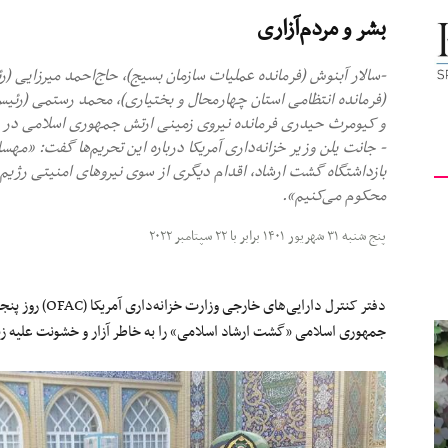
بشر و مردم‌آزاری
کیهان
-سالار آبنوش (فرمانده عملیات سازمان بسیج)، حاج‌احمد میرزایی (ر
(فرمانده انتظامی استان چهارمحال و بختیاری)، محمد رستمی (رئ
و کیومرث حیدری فرمانده نیروی زمینی ارتش جمهوری اسلامی در فه
- جانت یلن وزیر خزانه‌داری آمریکا درباره این تحریم‌ها گفت: «مه
لندن
بازداشتگاه گشت ارشاد، اقدام دیگری از سوی نیروهای امنیتی رژیم ای
محکوم می‌کنیم».
پنج شنبه ۳۱ شهریور ۱۴۰۱ برابر با ۲۲ سپتامبر ۲۰۲۲
جمهوری اسلامی «گشت ارشاد اسلامی» را به خاطر آزار و خشونت علیه زن