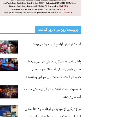
پربیننده‌ترین‌ در ۷ روز گذشته
آمریکا از ایران آزاد چقدر سود می‌برد؟
پایان دادن به همکاری «علی جوانمردی» با
بخش فارسی صدای آمریکا؛ احمد باطبی
خواستار اصلاحات ساختاری در این رسانه شد
نیویورک پست: انقلاب در ایران ممکن است هر
لحظه رخ دهد
نوع دیگری از سرکوب و ارعاب؛ وکالتنامه‌های
ایرانیان خارج کشور مشروط به استعلام از