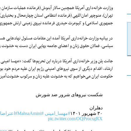
وزارت خزانه‌داری آمریکا همچنین سالار آبنوش (فرمانده عملیات سازمان 
تهران)، منوچهر امان‌اللهی (فرمانده انتظامی استان چهارمحال و بختیار
جمهوری اسلامی) و کیومرث حیدری فرمانده نیروی زمینی ارتش جمهوری ا
در بیانیه وزارت خزانه‌داری آمریکا آمده این مقامات مسئول نهادهایی هس
سیاسی، فعالان حقوق زنان و اعضای جامعه بهایی ایران دست به خشونت زد
جانت یلن وزیر خزانه‌داری آمریکا درباره این تحریم‌ها گفت: «مهسا امین
ارشاد، اقدام دیگری از سوی نیروهای امنیتی رژیم ایران علیه مردم خود بو
حکومت ایران می‌خواهیم که به خشونت علیه زنان و سرکوب خشونت‌آمیز 
شکست نیروهای شرور ضد شورش
دهلران
۳۰ شهریور ۱۴۰۱
#مهسا_امینی
#MahsaAmini
#اعتراض
pic.twitter.com/OQProcsgRX