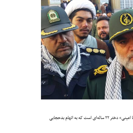
وزارت خزانه‌داری آمریکا آمده «گشت ارشاد» مسئول قتل «مهسا امینی» دختر ۲۲ ساله‌ای است که به اتهام بدحجابی