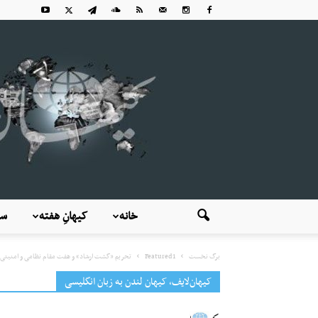
خانه
کیهانِ هفته
سی
برگ نخست
Featured1
تحریم «گشت ارشاد» و هفت مقام نظامی و امنیتی 
کیهان‌لایف، کیهان لندن به زبان انگلیسی