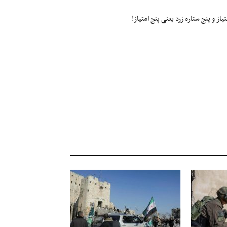
ز و پنج ستاره زرد یعنی پنج امتیاز!