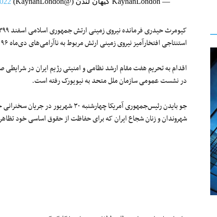
— KayhanLondon کیهان لندن (@KayhanLondon)
2022
کیومرث حیدری فرمانده نیروی زمینی ارتش جمهوری اسلامی اسفند ۱۳۹۹ در یک
استنتاجی افتخارآمیز نیروی زمینی ارتش مربوط به ناآرامی‌های دی‌ماه ۹۶ بود!
اقدام به تحریم هفت مقام ارشد نظامی و امنیتی رژیم ایران در شرایطی
در نشست عمومی سازمان ملل متحد به نیویورک رفته است.
جو بایدن رئیس‌جمهوری آمریکا چهارشنبه ۳۰ 
شهروندان و زنان شجاع ایران که برای حفاظت از حقوق اساسی خود تظاهرا