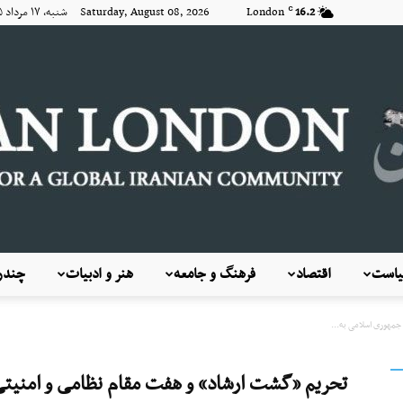
16.2
London
Saturday, August 08, 2026 شنبه, ۱۷ مرداد ۱۴۰۵
C
است
اقتصاد
فرهنگ و جامعه
هنر و ادبیات
چندرس
KayhanLondon
جمهوری اسلامی به...
تحریم «گشت ارشاد» و هفت مقام نظامی و امنیت