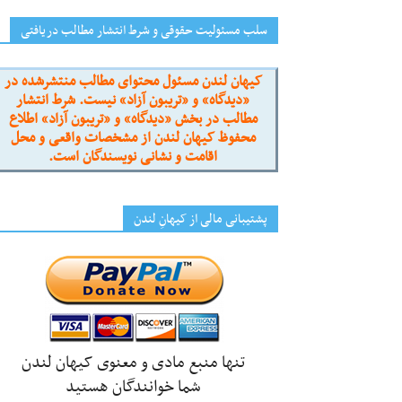
سلب مسئولیت حقوقی و شرط انتشار مطالب دریافتی
کیهان لندن مسئول محتوای مطالب منتشرشده در
«دیدگاه» و «تریبون آزاد» نیست. شرط انتشار
مطالب در بخش «دیدگاه» و «تریبون آزاد» اطلاع
محفوظ کیهان لندن از مشخصات واقعی و محل
اقامت و نشانی نویسندگان است.
پشتیبانی مالی از کیهانِ لندن
تنها منبع مادی و معنوی کیهان لندن
شما خوانندگان هستید