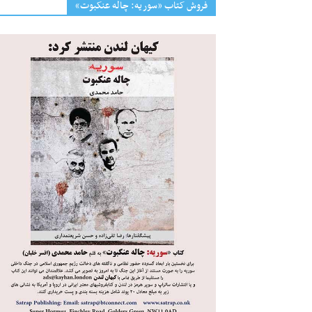
فروش کتاب «سوریه: چاله عنکبوت»