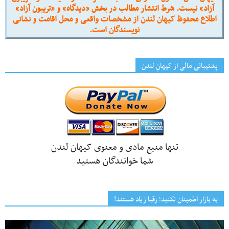
آزاد» نیست. شرط انتشار مطالب در بخش «دیدگاه» و «تریبون آزاد»
اطلاع محفوظ کیهان لندن از مشخصات واقعی و محل اقامت و نشانی
نویسندگان است.
پشتیبانی مالی از کیهانِ لندن
تنها منبع مادی و معنوی کیهان لندن
شما خوانندگان هستید
به بازار اطمینان نکنید؛ رقبا زیاد هستند!