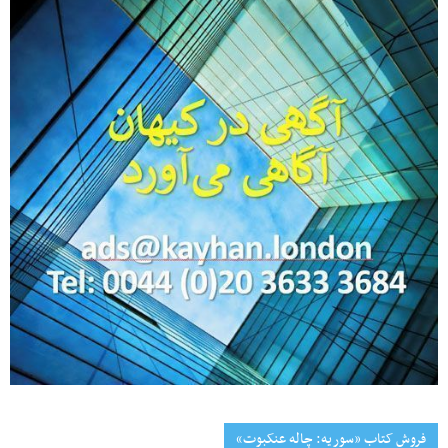
فروش کتاب «سوریه: چاله عنکبوت»