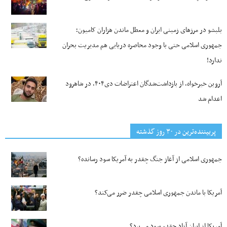
بلبشو در مرزهای زمینی ایران و معطل ماندن هزاران کامیون؛
جمهوری اسلامی حتی با وجود محاصره دریایی هم مدیریت بحران
ندارد!
آروین خیرخواه، از بازداشت‌شدگان اعتراضات دی۴۰۴، در شاهرود
اعدام شد
پربیننده‌ترین‌ در ۳۰ روز گذشته
جمهوری اسلامی از آغاز جنگ چقدر به آمریکا سود رسانده؟
آمریکا با ماندن جمهوری اسلامی چقدر ضرر می‌کند؟
آمریکا از ایران آزاد چقدر سود می‌برد؟