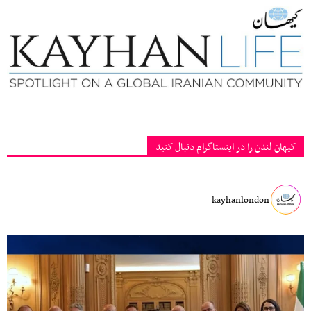
کیهان لندن را در اینستاگرام دنبال کنید
kayhanlondon