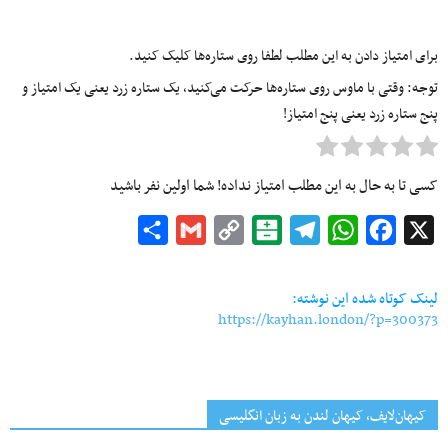
برای امتیاز دادن به این مطلب لطفا روی ستاره‌ها کلیک کنید.
توجه: وقتی با ماوس روی ستاره‌ها حرکت می‌کنید، یک ستاره زرد یعنی یک امتیاز و
پنج ستاره زرد یعنی پنج امتیاز!
کسی تا به حال به این مطلب امتیاز نداده! شما اولین نفر باشید
Share
Gmail
Copy
Balatarin
Telegram
WhatsApp
Facebook
X
Link
لینک کوتاه شده این نوشته:
https://kayhan.london/?p=300373
کیهان‌لایف، کیهان لندن به زبان انگلیسی