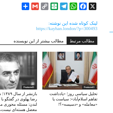
Share
Gmail
Copy
Balatarin
Telegram
WhatsApp
Facebook
X
Link
لینک کوتاه شده این نوشته:
https://kayhan.london/?p=300493
مطالب مرتبط
مطالب بیشتر از این نویسنده
Featured1
Featured1
تحلیل سیاسی روز؛ «یادداشت
بازنشر
تفاهم اسلام‌آباد»: سیاست یا
رضا پهلوی در گفتگو با 
«معامله» و «دسیسه»؟!
لندن: مسئله محوری مر
معضل هسته‌ای نیست،