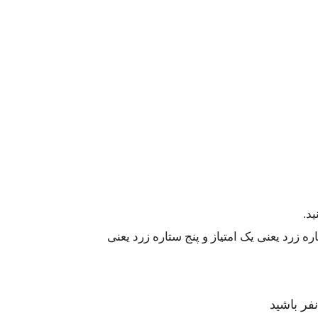
د.
 زرد یعنی یک امتیاز و پنج ستاره زرد یعنی
فر باشید