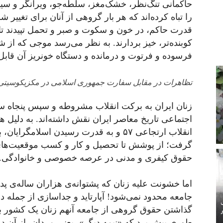
حاکمانی تنگ‌نظر، خشک‌مغز، سلطه‌جو، ویرانگر و سیری
را تباه کرده‌اند که هر بار گروهی از آنان برای تغییر ش
قدرت حاکم، در خون و سکوت و صبر و تحمل تپیدند تا د
کوبنده‌تر، خیز بردارند. به نظر می‌رسد موجی که از 
فرسوده و فرتوت و درمانده‌ و دستگاه خونریز آن قابل
تظاهرات در مقابل سفارت جمهوری اسلامی در مکزیکوسیتی /۲۷ سپتامبر ۲۲
زنان ایران به برکت انقلاب مشروطه و سپس پنجاه س
اجتماعی تاریخ معاصر ایران نقش داشته‌اند. به دلیل
انقلاب ارتجاعی ۵۷ و به قدرت رسیدن اسلام
گرفت؛ از پوشش تا تحصیل و کار و کسب موقعیت‌ها
حقوق کیفری و مدنی در عرصه خصوصی و خانوادگی.
اما خشونت علیه زنان که پشتوانه‌ی هزاران ساله‌ی پدر
جامعه محدود نمی‌شود! آپارتاید و جداسازی از جمله در
گذاشتن حقوق گروهی از جامعه آنهم زنان یک کشور به
طوری پیش برد که «نیمه دیگر»، یعنی مردان، از آن در 