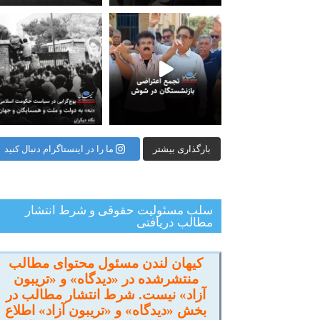
شستگان در شوش جمعی از
‏‏‏ ‏‏ ‏ پوچ‌گرایی در سیاست حکومت اسلامی؛ «نه» به
بارگذاری بیشتر
ما را در اینستاگرام دنبال کنید
سلب مسئولیت حقوقی و شرط انتشار
مطالب دریافتی
کیهان لندن مسئول محتوای مطالب
منتشرشده در «دیدگاه» و «تریبون
آزاد» نیست. شرط انتشار مطالب در
بخش «دیدگاه» و «تریبون آزاد» اطلاع