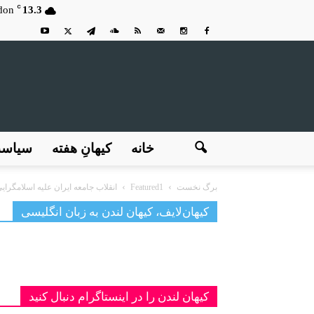
C
don
13.3
خانه
کیهانِ هفته
سیاس
برگ نخست
Featured1
انقلاب جامعه ایران علیه اسلامگرای
کیهان‌لایف، کیهان لندن به زبان انگلیسی
کیهان لندن را در اینستاگرام دنبال کنید