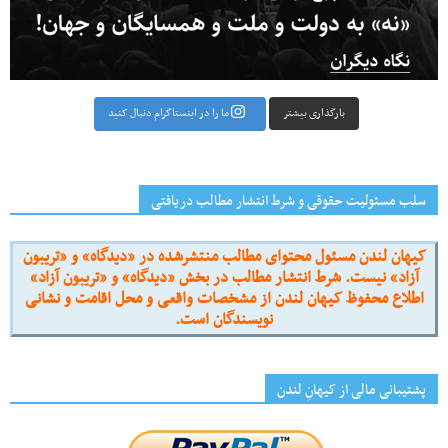
بارگذاری بیشتر
ما را در اینستاگرام دنبال کنید
سلب مسئولیت حقوقی و شرط انتشار مطالب دریافتی
کیهان لندن مسئول محتوای مطالب منتشرشده در «دیدگاه» و «تریبون
آزاد» نیست. شرط انتشار مطالب در بخش «دیدگاه» و «تریبون آزاد»
اطلاع محفوظ کیهان لندن از مشخصات واقعی و محل اقامت و نشانی
نویسندگان است.
پشتیبانی مالی از کیهانِ لندن