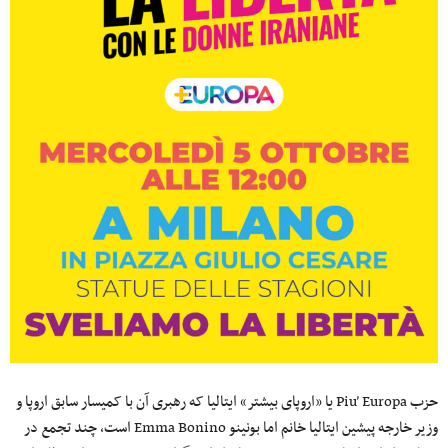
حزب Piu’ Europa یا «اروپای بیشتر» ایتالیا که رهبری آن با کمیسار سابق اروپا و
وزیر خارجه پیشین ایتالیا خانم اما بونینو Emma Bonino است، چند تجمع در