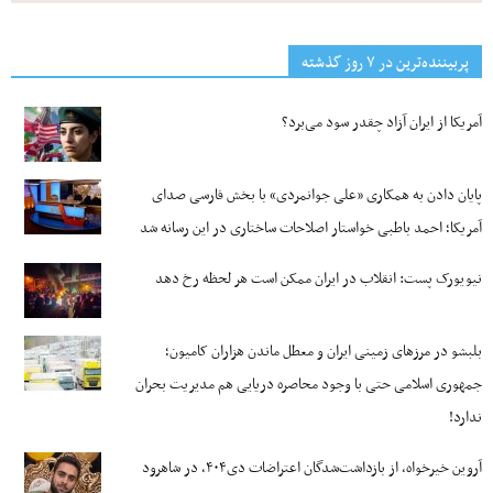
پربیننده‌ترین‌ در ۷ روز گذشته
آمریکا از ایران آزاد چقدر سود می‌برد؟
پایان دادن به همکاری «علی جوانمردی» با بخش فارسی صدای
آمریکا؛ احمد باطبی خواستار اصلاحات ساختاری در این رسانه شد
نیویورک پست: انقلاب در ایران ممکن است هر لحظه رخ دهد
بلبشو در مرزهای زمینی ایران و معطل ماندن هزاران کامیون؛
جمهوری اسلامی حتی با وجود محاصره دریایی هم مدیریت بحران
ندارد!
آروین خیرخواه، از بازداشت‌شدگان اعتراضات دی۴۰۴، در شاهرود