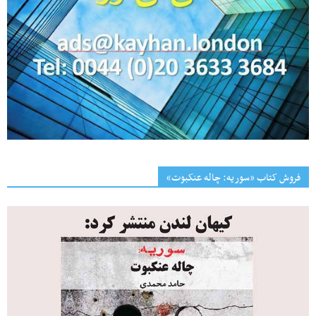
فروش کتاب «سوریه: چاله عنکبوت»