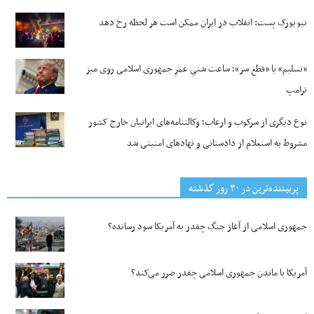
نیویورک پست: انقلاب در ایران ممکن است هر لحظه رخ دهد
«تسلیم» یا «قطع سر»؛ ساعت شنیِ عمرِ جمهوری اسلامی روی میز
ترامپ
نوع دیگری از سرکوب و ارعاب؛ وکالتنامه‌های ایرانیان خارج کشور
مشروط به استعلام از دادستانی و نهادهای امنیتی شد
پربیننده‌ترین‌ در ۳۰ روز گذشته
جمهوری اسلامی از آغاز جنگ چقدر به آمریکا سود رسانده؟
آمریکا با ماندن جمهوری اسلامی چقدر ضرر می‌کند؟