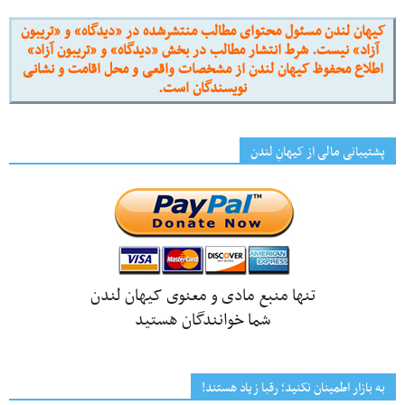
کیهان لندن مسئول محتوای مطالب منتشرشده در «دیدگاه» و «تریبون
آزاد» نیست. شرط انتشار مطالب در بخش «دیدگاه» و «تریبون آزاد»
اطلاع محفوظ کیهان لندن از مشخصات واقعی و محل اقامت و نشانی
نویسندگان است.
پشتیبانی مالی از کیهانِ لندن
تنها منبع مادی و معنوی کیهان لندن
شما خوانندگان هستید
به بازار اطمینان نکنید؛ رقبا زیاد هستند!