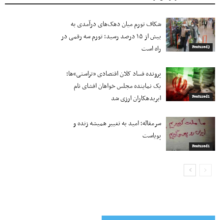
شکاف تورم میان دهک‌های درآمدی به
بیش از ۱۵ درصد رسید؛ تورم سه رقمی در
راه است
Featured2
پرونده فساد کلان اقتصادی «تراستی»ها؛
یک نماینده مجلس خواهان افشای نام
ابربدهکاران ارزی شد
Featured1
سرمقاله؛ امید به تغییر همیشه زنده و
پویاست
Featured1