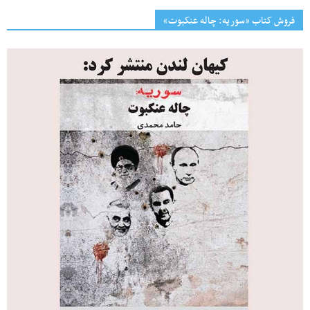
فروش کتاب «سوریه: چاله عنکبوت»