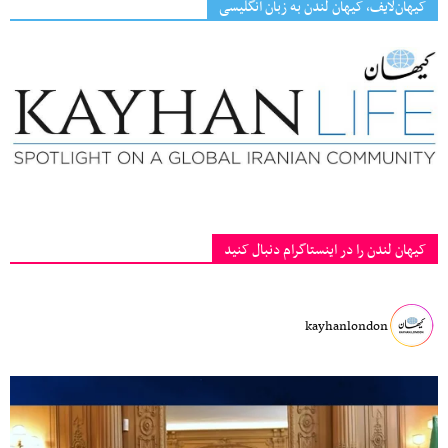
کیهان‌لایف، کیهان لندن به زبان انگلیسی
کیهان لندن را در اینستاگرام دنبال کنید
kayhanlondon