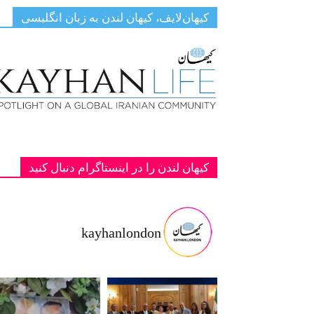
کیهان‌لایف، کیهان لندن به زبان انگلیسی
کیهان لندن را در اینستاگرام دنبال کنید
kayhanlondon
ت با شاهزا
‏‏‏ ‏‏ ‏ دانمارک؛ یادبود دو پادشاه فقید پهلوی ج