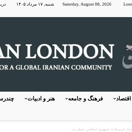
Lon
Saturday, August 08, 2026 شنبه, ۱۷ مرداد ۱۴۰۵
دربا
اقتصاد
فرهنگ و جامعه
هنر و ادبیات
چندرسا
KayhanLondon
یاز غربی‌ها به جمهوری اسلامی، سیلی به...