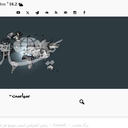
C
don
16.2
سیاست
برگ نخست
Featured1
رئیس کنفرانس امنیتی مونیخ: هر امت