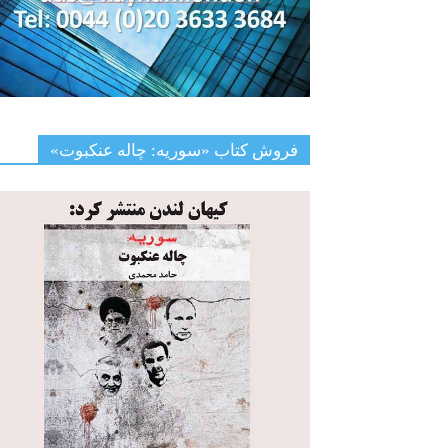
فروش کتاب «سوریه: چاله عنکبوت»