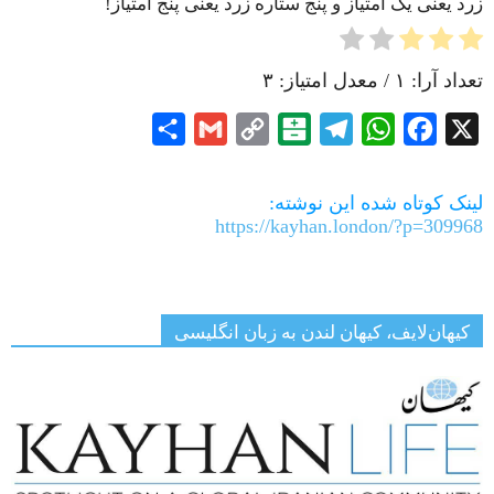
زرد یعنی یک امتیاز و پنج ستاره زرد یعنی پنج امتیاز!
تعداد آرا:
۱
/ معدل امتیاز:
۳
Share
Gmail
Copy
Balatarin
Telegram
WhatsApp
Facebook
X
Link
لینک کوتاه شده این نوشته:
https://kayhan.london/?p=309968
کیهان‌لایف، کیهان لندن به زبان انگلیسی