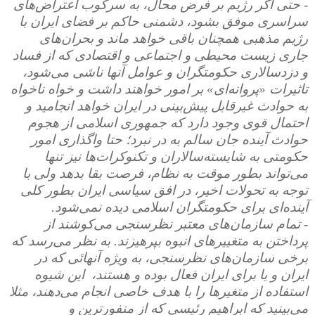
- حتی اگر رژیم بر فرض محال، به سرکوب اعتراض‌های
سراسری موفق بشود، دشمنی حاکم بر فضای ایران با
رژیم مذهبی همچنان باقی خواهد ماند و بحران‌های
جاری زیست محیطی و اجتماعی و اقتصادی که از فساد
و دزدسالاری حکومتگران و عوامل آنها ناشی می‌شود،
تاثیرات «پروانه‌ای» بر امور خواهند داشت و خواه ناخواه
به حوادث غیرقابل پیش‌بینی در ایران خواهد انجامید و
احتمال قوی وجود دارد که جمهوری اسلامی از هجوم
حوادث آینده جان سالم به در نبرد؛ حتا واگذاری امور
حکومتی به شایسته‌سالاران و تکنوکرات‌ها نیز تنها
می‌تواند بطور موقت به نظام، فرصت بقا بدهد ولی با
توجه به تحولات اخیر، در افق سیاسی ایران بطور کلی
آینده‌ای برای حکومتگران اسلامی دیده نمی‌شود.
- تمام سازمان‌های معتبر نظرسنجی می‌کوشند از
پرداختن به متغییرهای انبوه بپرهیزند. به نظر می‌رسد که
برخی سازمان‌های نظرسنجی، به ویژه آنهائی که در
ایران و یا برای ایران فعال بوده و هستند، این شیوه
استفاده از متغیرها را با هدف خاصی انجام می‌دهند، مثلا
می‌بینید که ابراهیم رئیسی که از منفورترین و