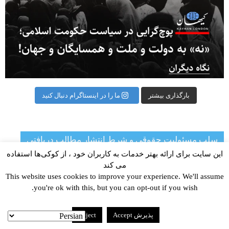
بارگذاری بیشتر
ما را در اینستاگرام دنبال کنید
سلب مسئولیت حقوقی و شرط انتشار مطالب دریافتی
این سایت برای ارائه بهتر خدمات به کاربران خود ، از کوکی‌ها استفاده
می کند
کیهان لندن مسئول محتوای مطالب منتشرشده در
This website uses cookies to improve your experience. We'll assume
«دیدگاه» و «تریبون آزاد» نیست. شرط انتشار
you're ok with this, but you can opt-out if you wish.
مطالب در بخش «دیدگاه» و «تریبون آزاد» اطلاع
محفوظ کیهان لندن از مشخصات واقعی و محل
اقامت و نشانی نویسندگان است.
پذیرش Accept
Reject