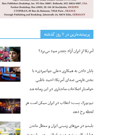
پربیننده‌ترین‌ در ۷ روز گذشته
آمریکا از ایران آزاد چقدر سود می‌برد؟
پایان دادن به همکاری «علی جوانمردی» با
بخش فارسی صدای آمریکا؛ احمد باطبی
خواستار اصلاحات ساختاری در این رسانه شد
نیویورک پست: انقلاب در ایران ممکن است هر
لحظه رخ دهد
بلبشو در مرزهای زمینی ایران و معطل ماندن
هزاران کامیون؛ جمهوری اسلامی حتی با وجود