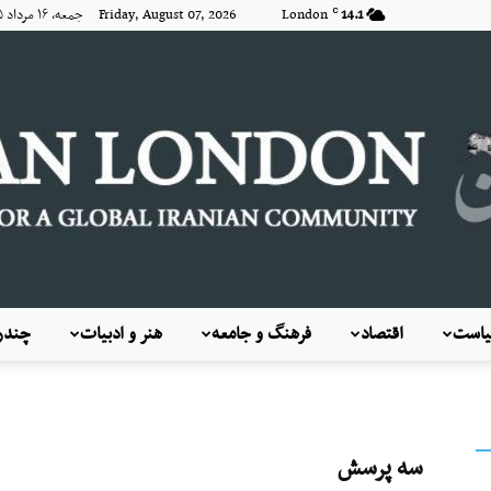
14.1
London
Friday, August 07, 2026 جمعه, ۱۶ مرداد ۱۴۰۵
C
است
اقتصاد
فرهنگ و جامعه
هنر و ادبیات
چندرس
KayhanLondon
سه پرسش