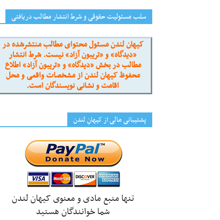
سلب مسئولیت حقوقی و شرط انتشار مطالب دریافتی
کیهان لندن مسئول محتوای مطالب منتشرشده در
«دیدگاه» و «تریبون آزاد» نیست. شرط انتشار
مطالب در بخش «دیدگاه» و «تریبون آزاد» اطلاع
محفوظ کیهان لندن از مشخصات واقعی و محل
اقامت و نشانی نویسندگان است.
پشتیبانی مالی از کیهانِ لندن
تنها منبع مادی و معنوی کیهان لندن
شما خوانندگان هستید