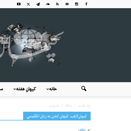
خانه
کیهانِ هفته
سی
برگ نخست
دیدگاه
سه پرسش
کیهان‌لایف، کیهان لندن به زبان انگلیسی