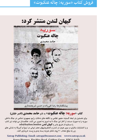
فروش کتاب «سوریه: چاله عنکبوت»