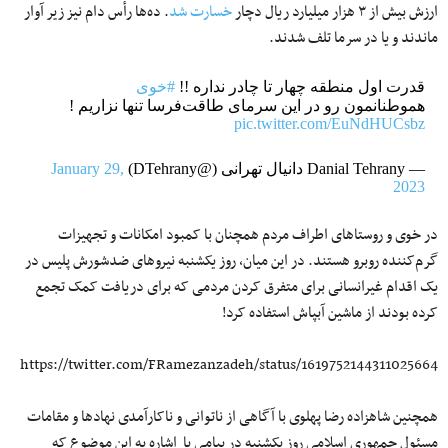
ارزش بیش از ۳ هزار میلیارد ریال دچار
خسارت شد
. ده‌ها رأس دام نیز زیر آوار
ماندند و یا در سرما تلف شدند.
قدرت اول منطقه چهار تا چادر نداره !!
#خوی
هموطنانمون رو در این سرمای طاقت‌فرسا تنها نزاریم !
pic.twitter.com/EuNdHUCsbz
— Danial Tehrany دانیال تهرانی (@DTehrany)
January 29,
2023
در خوی و روستاهای اطراف مردم همچنان با کمبود امکانات و تجهیزات
گرم‌کننده روبرو هستند. در این میان، روز یکشنبه نیروهای ضدشورش پلیس در
یک اقدام غیرانسانی برای متفرق کردن مردمی که برای دریافت کمک تجمع
کرده بودند از ماشین آبپاش استفاده کرد!
https://twitter.com/FRamezanzadeh/status/1619752144311025664
همچنین شاهزاده رضا پهلوی با آگاهی از ناتوانی و ناکارآمدی نهادها و مقامات
مسئول جمهوری اسلامی روز یکشنبه در پیامی با اشاره به این موضوع که