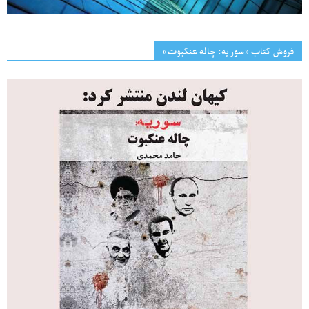
فروش کتاب «سوریه: چاله عنکبوت»