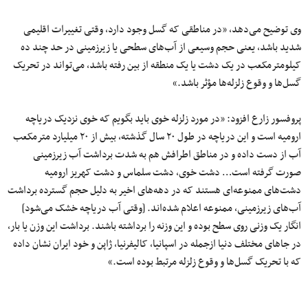
وی توضیح می‌دهد، «در مناطقی که گسل وجود دارد، وقتی تغییرات اقلیمی
شدید باشد، یعنی حجم وسیعی از آب‌های سطحی یا زیرزمینی در حد چند ده
کیلومترمکعب در یک دشت یا یک منطقه از بین رفته باشد، می‌تواند در تحریک
گسل‌ها و وقوع زلزله‌ها مؤثر باشد.»
پروفسور زارع افزود: «در مورد زلزله خوی باید بگویم که خوی نزدیک دریاچه
ارومیه است و این دریاچه در طول ۲۰ سال گذشته، بیش از ۲۰ میلیارد مترمکعب
آب از دست داده و در مناطق اطرافش هم به شدت برداشت آب زیرزمینی
صورت گرفته است… دشت خوی، دشت سلماس و دشت کهریز ارومیه
دشت‌های ممنوعه‌ای هستند که در دهه‌های اخیر به دلیل حجم گسترده برداشت
آب‌های زیرزمینی، ممنوعه اعلام شده‌اند. [وقتی آب دریاچه خشک می‌شود]
انگار یک وزنی روی سطح بوده و این وزنه را برداشته باشند. برداشت این وزن یا بار،
در جاهای مختلف دنیا ازجمله در اسپانیا، کالیفرنیا، ژاپن و خود ایران نشان داده
که با تحریک گسل‌ها و وقوع زلزله مرتبط بوده است.»