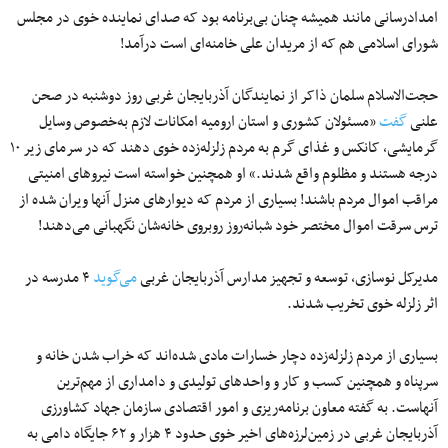
امدادرسانی مانند همیشه چنان بی‌برنامه بود که صدای نماینده خوی در مجلس
شورای اسلامی هم که از مریدان علی خامنه‌ای است درآمد!
حجت‌الاسلام سلمان ذاکر از نمایندگان آذربایجان غربی روز دوشنبه در صحن
علنی
گفت
«مسئولان کشوری و استان ارومیه امکانات لازم به‌خصوص وسایل
گرمایشی، کانکس و غذای گرم به مردم زلزله‌زده خوی دهند که در سرمای زیر ۱۰
درجه هستند و مظلوم واقع شدند.» او همچنین خواسته است نیروهای امنیتی
مراقب اموال مردم باشند! بسیاری از مردم که دیوارهای منزل آنها ویران شده از
ترس سرقت اموال مختصر خود شبانه‌روز روبروی خانه‌شان نگهبانی می‌دهند!
مدیرکل نوسازی، توسعه و تجهیز مدارس آذربایجان غربی
می‌گوید
۴ مدرسه در
اثر زلزله خوی تخریب شدند.
بسیاری از مردم زلزله‌زده دچار خسارات مادی شده‌اند که خراب شدن خانه‌ و
سرپناه و همچنین کسب و کار و واحدهای تولیدی و دامداری از مهم‌ترین
آنهاست. به گفته معاون برنامه‌ریزی و امور اقتصادی سازمان جهاد کشاورزی
آذربایجان غربی در زمین‌لرزه‌های اخیر خوی حدود ۴ هزار و ۶۲ جایگاه دامی به