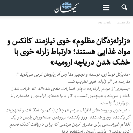
برگ نخست
Featured2
«زلزله‌زدگان مظلوم» خوی نیازمند کانکس و
مواد غذایی هستند؛ «ارتباط زلزله خوی با
خشک شدن دریاچه ارومیه»
-مدیرکل نوسازی، توسعه و تجهیز مدارس آذربایجان غربی می‌گوید ۴
مدرسه در اثر زلزله خوی تخریب شد.
-بسیاری از مردم زلزله‌زده دچار خسارات مادی شده‌اند که خراب شدن
خانه‌ و سرپناه و همچنین کسب و کار و واحدهای تولیدی و دامداری از
مهم‌ترین آنهاست.
- در خوی و روستاهای اطراف مردم همچنان با کمبود امکانات و تجهیزات
گرم‌کننده روبرو هستند. روز یکشنبه نیروهای ضدشورش پلیس در یک
اقدام غیرانسانی برای متفرق کردن مردمی که برای دریافت کمک تجمع
کرده بودند از ماشین آبپاش استفاده کرد!