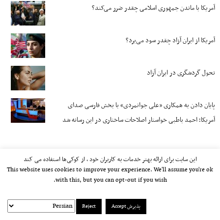
آمریکا با ماندن جمهوری اسلامی چقدر ضرر می‌کند؟
آمریکا از ایران آزاد چقدر سود می‌برد؟
تحول گردشگری در ایران آزاد
پایان دادن به همکاری «علی جوانمردی» با بخش فارسی صدای
آمریکا؛ احمد باطبی خواستار اصلاحات ساختاری در این رسانه شد
این سایت برای ارائه بهتر خدمات به کاربران خود ، از کوکی‌ها استفاده می کند
This website uses cookies to improve your experience. We'll assume you're ok
with this, but you can opt-out if you wish.
پذیرش Accept
Reject
kayhan.london 2000-2026©
خط مشی استفاده مجاز از وب‌سایت