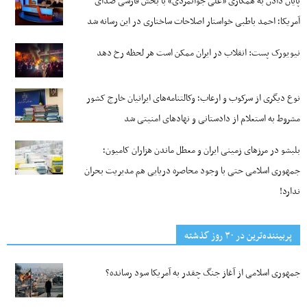
پایان دادن به همکاری «علی جوانمردی» با بخش فارسی صدای
آمریکا؛ احمد باطبی خواستار اصلاحات ساختاری در این رسانه شد
نیویورک پست: انقلاب در ایران ممکن است هر لحظه رخ دهد
نوع دیگری از سرکوب و ارعاب؛ وکالتنامه‌های ایرانیان خارج کشور
مشروط به استعلام از دادستانی و نهادهای امنیتی شد
بلبشو در مرزهای زمینی ایران و معطل ماندن هزاران کامیون؛
جمهوری اسلامی حتی با وجود محاصره دریایی هم مدیریت بحران
ندارد!
پربیننده‌ترین‌ در ۳۰ روز گذشته
جمهوری اسلامی از آغاز جنگ چقدر به آمریکا سود رسانده؟