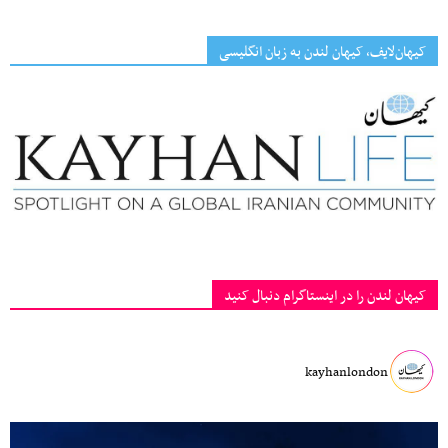
کیهان‌لایف، کیهان لندن به زبان انگلیسی
کیهان لندن را در اینستاگرام دنبال کنید
kayhanlondon