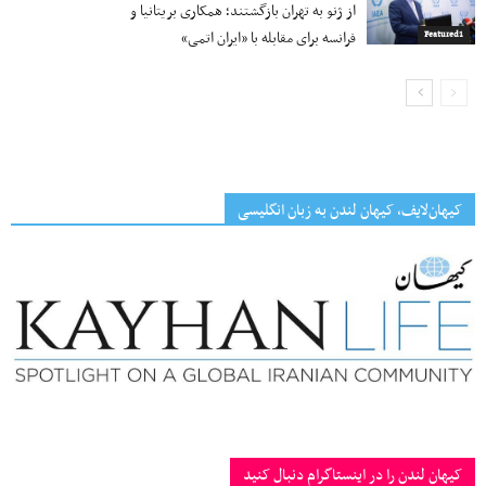
از ژنو به تهران بازگشتند؛ همکاری بریتانیا و
فرانسه برای مقابله با «ایران اتمی»
Featured1
کیهان‌لایف، کیهان لندن به زبان انگلیسی
کیهان لندن را در اینستاگرام دنبال کنید