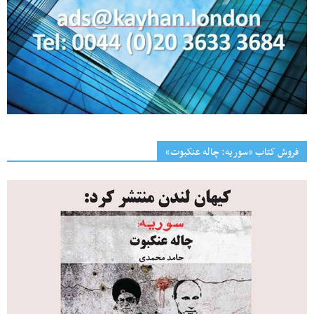
فروش کتاب «سوریه: چاله عنکبوت»