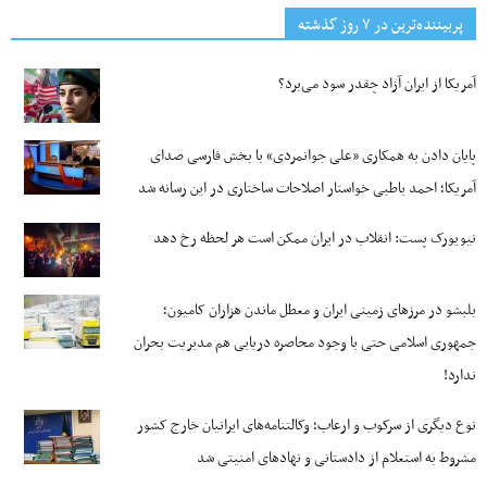
پربیننده‌ترین‌ در ۷ روز گذشته
آمریکا از ایران آزاد چقدر سود می‌برد؟
پایان دادن به همکاری «علی جوانمردی» با بخش فارسی صدای
آمریکا؛ احمد باطبی خواستار اصلاحات ساختاری در این رسانه شد
نیویورک پست: انقلاب در ایران ممکن است هر لحظه رخ دهد
بلبشو در مرزهای زمینی ایران و معطل ماندن هزاران کامیون؛
جمهوری اسلامی حتی با وجود محاصره دریایی هم مدیریت بحران
ندارد!
نوع دیگری از سرکوب و ارعاب؛ وکالتنامه‌های ایرانیان خارج کشور
مشروط به استعلام از دادستانی و نهادهای امنیتی شد