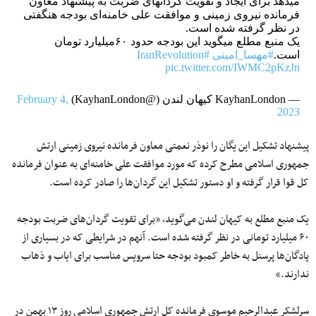
میدهد برای ایجاد و تقویت گردانهای ضربت به پیشنهاد معاون
فرمانده نیروی زمینی و موافقت علی خامنه‌ای بودجه هنگفتی
در نظر گرفته شده است.
یک منبع مطلع میگوید این بودجه حدود ۶۰میلیارد تومان
است.
#مهسا_امینی
#IranRevolution
pic.twitter.com/IWMC2pKzJn
— KayhanLondon کیهان لندن (@KayhanLondon)
February 4,
2023
پیشنهاد تشکیل این یگان را نوذر نعمتی معاون فرمانده نیروی زمینی ارتش
جمهوری اسلامی مطرح کرده که مورد موافقت علی خامنه‌ای به عنوان فرمانده
کل قوا قرار گرفته و او دستور تشکیل این گردان‌ها را صادر کرده است.
یک منبع مطلع به کیهان لندن می‌گوید، «برای تقویت گردان‌های ضربت بودجه‌
۶۰ میلیارد تومانی در نظر گرفته شده است. آنهم در شرایطی که در بسیاری از
پادگان‌ها پرسنل به خاطر کمبود بودجه حتا سرویس مناسب برای ایاب و ذهاب
ندارند.»
سرلشکر عبدالرحیم موسوی فرمانده کل ارتش جمهوری اسلامی روز ۱۳ بهمن در