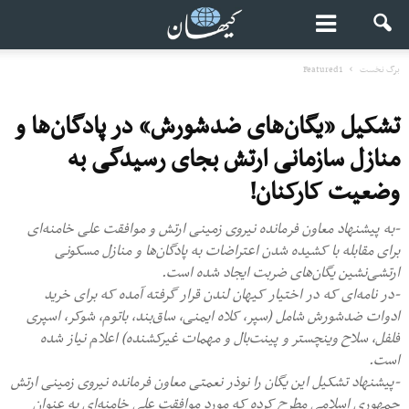
برگ نخست
Featured1
تشکیل «یگان‌های ضدشورش» در پادگان‌ها و
منازل سازمانی ارتش بجای رسیدگی به
وضعیت کارکنان!
-به پیشنهاد معاون فرمانده نیروی زمینی ارتش و موافقت علی خامنه‌ای
برای مقابله با کشیده شدن اعتراضات به پادگان‌ها و منازل مسکونی
ارتشی‌نشین یگان‌های ضربت ایجاد شده است.
-در نامه‌ای که در اختیار کیهان لندن قرار گرفته آمده که برای خرید
ادوات ضدشورش شامل (سپر، کلاه ایمنی، ساق‌بند، باتوم، شوکر، اسپری
فلفل، سلاح‌ وینچستر و پینت‌بال و مهمات غیرکشنده) اعلام نیاز شده
است.
-پیشنهاد تشکیل این یگان را نوذر نعمتی معاون فرمانده نیروی زمینی ارتش
جمهوری اسلامی مطرح کرده که مورد موافقت علی خامنه‌ای به عنوان