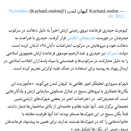
— KayhanLondon کیهان لندن (@KayhanLondon)
November
10, 2022
کیومرث حیدری فرمانده نیروی زمینی ارتش اخیراً به دلیل دخالت در سرکوب
معترضان در فهرست
تحریم‌های انگلیس
قرار گرفت. حیدری با صراحت به
دخالت خود و نیروهایش در سرکوب اعتراضات «آبان ۹۸» اذعان کرده است.
دولت
استرالیا
نیز حیدری و عبدالرحیم موسوی فرمانده ارتش جمهوری اسلامی
را به دلیل مشارکت در سرکوب‌ها و همدستی با سپاه پاسداران انقلاب اسلامی در
ارسال پهپاد به روسیه برای استفاده در جنگ علیه اوکراین تحریم کرده است.
شهرام سبزواری تحلیلگر امور نظامی به کیهان لندن می‌گوید: «مأموریت این
یگان‌ها همکاری با نیروهای بسیج در منازل مسکونی سازمانی ارتش و پادگان‌هایی
است که معترض‌اند. در اعتراضات اخیر در بعضی شهرک‌های ارتشی‌نشین
تجمعاتی برگزار شد. آنها علیه نظام و خامنه‌ای از بالای ساختمان‌ها شعار دادند.
قبلاً یگان بسیج در این شهرک‌ها مستقر بودند اما آنها ظرفیت مقابله با
خانواده‌هایی را که در شهرک‌ها هستند ندارند برای همین به پیشنهاد فرماندهان
نیروی زمینی این یگان‌ها تشکیل شد.»