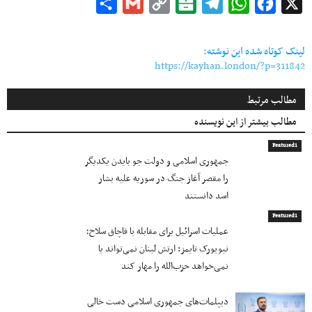
Share
Gmail
Copy
Balatarin
Telegram
WhatsApp
Facebook
X
Link
لینک کوتاه شده این نوشته:
https://kayhan.london/?p=311842
مطالب مرتبط
مطالب بیشتر از این نویسنده
Featured1
جمهوری اسلامی و دولت جو بایدن یکدیگر
را مقصر آغاز جنگ در سوریه علیه بشار
اسد دانستند
Featured1
عملیات اسرائیل برای مقابله با قاچاق سلاح؛
نیویورک تایمز: ارتش لبنان نمی‌تواند یا
نمی‌خواهد حزب‌الله را مهار کند
دیپلمات‌های جمهوری اسلامی دست خالی