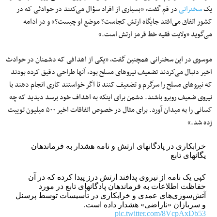
یک
سخنرانی
در قم گفت، «بسیاری از افراد سؤال می‌کنند در حوادثی که در
کشور اتفاق می‌افتد جایگاه ارتش کجاست؟ موضع او چیست؟» و در ادامه
می‌گوید «ولایت فقیه خط قرمز ارتش است.»
موسوی در این سخنرانی همچنین گفت، «یکی از اهدافی که دشمنان در حوادث
اخیر دنبال می‌کردند تضعیف نیروهای مسلح بود، آنها طراحی دقیق کرده بودند
که نیروهای مسلح را سرگرم و تضعیف کنند تا اگر خواستند کاری انجام دهند با
نیروی ضعیف روبرو باشند. دشمن برای اینکه به اهداف خود برسد دیدید که چه
کسانی را به میدان آورد. برای مثال در خصوص اتفاقات اخیر ۵۰۰ میلیون توییت
زده شد.»
خرابکاری در پادگانهای ارتش و نامه هشدار به فرماندهان
یگانهای تابع
کپی یک نامه از نیروی پدافند ارتش درز پیدا کرده که در آن
حفاظت اطلاعات به فرماندهان پادگانهای تابع در مورد
آتش‌سوزی‌های عمدی و خرابکاری در تأسیسات توسط پرسنل
و سربازان «ناراضی» هشدار داده است.
pic.twitter.com/8VcpAxDb53