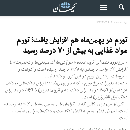
برگ نخست
Featured1
تورم در بهمن‌ماه هم افزایش یافت؛ تورم
مواد غذایی به بیش از ۷۰ درصد رسید
- نرخ تورم نقطه‌ای گروه عمده «خوراکی‌ها، آشامیدنی‌ها و دخانیات» با
افزایش ۱/۳ واحد درصدی به ۷۰/۵ درصد رسیده است و گوشت و
سبزیجات بیشترین تورم در این گروه را داشته‌اند.
- دامنه تغییرات نرخ تورم سالانه در بهمن‌ماه ۱۴۰۱ برای دهک‌های مختلف
هزینه‌ای از ۴۵/۱ درصد برای دهک دهم (ثروتمندترین) تا ۵۴/۹ درصد برای
دهک اول (فقیرترین) است.
- یکی از مهمترین نکاتی که در گزارش‌های تورمی ماه‌های گذشته برجسته
است، تحمیل فشار تورم به اقشار تنگدست و دهک‌های پایین درآمدی
است.
چهارشنبه ۳ اسفند ۱۴۰۱ برابر با ۲۲ فوریه ۲۰۲۳