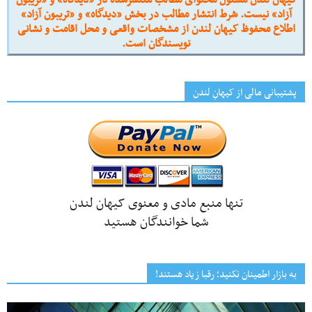
کیهان لندن مسئول محتوای مطالب منتشرشده در «دیدگاه» و «تریبون
آزاد» نیست. شرط انتشار مطالب در بخش «دیدگاه» و «تریبون آزاد»
اطلاع محفوظ کیهان لندن از مشخصات واقعی و محل اقامت و نشانی
نویسندگان است.
پشتیبانی مالی از کیهانِ لندن
تنها منبع مادی و معنوی کیهان لندن
شما خوانندگان هستید
به بازار اطمینان نکنید؛ رقبا زیاد هستند!