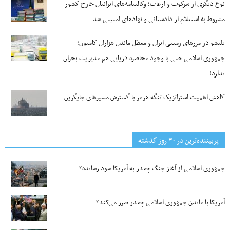
نوع دیگری از سرکوب و ارعاب؛ وکالتنامه‌های ایرانیان خارج کشور
مشروط به استعلام از دادستانی و نهادهای امنیتی شد
بلبشو در مرزهای زمینی ایران و معطل ماندن هزاران کامیون؛
جمهوری اسلامی حتی با وجود محاصره دریایی هم مدیریت بحران
ندارد!
کاهش اهمیت استراتژیک تنگه‌ هرمز با گسترش مسیرهای جایگزین
پربیننده‌ترین‌ در ۳۰ روز گذشته
جمهوری اسلامی از آغاز جنگ چقدر به آمریکا سود رسانده؟
آمریکا با ماندن جمهوری اسلامی چقدر ضرر می‌کند؟