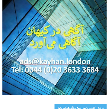
فروش کتاب «سوریه: چاله عنکبوت»