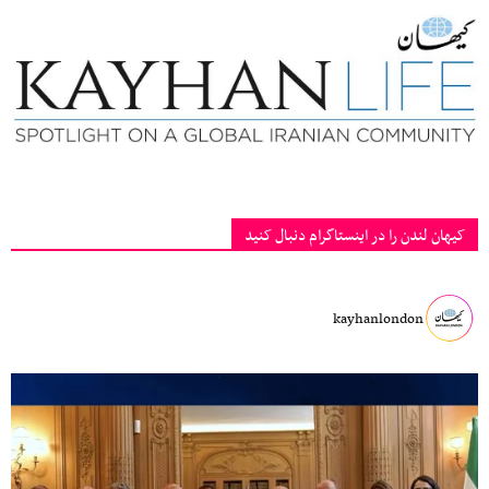
کیهان لندن را در اینستاگرام دنبال کنید
kayhanlondon