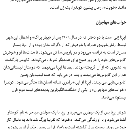
مانند «هویت»، رمان پیشین کوندرا، یک زن است.
خواب‌های مهاجران
ایرِنا زنی است با دو دختر که در سال ۱۹۶۹ پس از «بهار پراگ» و اشغال این شهر
توسط ارتش شوروی همراه با شوهرش که از دگراندیشان بوده و از ایرِنا بسیار
مسن‌تر است به فرانسه می‌رود و در پاریس ساکن می‌شود. تا مدت‌ها او و شوهرش
کابوس‌های خود را هر روز صبح برای همدیگر تعریف می‌کردند. کابوس بازگشت
به کشوری که از آن گریخته بودند. بعدها ایرِنا می‌فهمد که دوستان لهستانی‌شان
هم از این کابوس‌ها می‌بینند و بعد در می‌یابد که همه تبعیدیان چنین
کابوس‌هایی می‌بینند. ایرِنا از این «برادری شبانه انسان‌ها» متأثر می‌شود. کوندرا
«خواب‌های مهاجران» را یکی از «شگفت‌انگیزترین پدیده‌های نیمه دوم قرن
بیستم» می‌نامد.
شوهر ایرِنا پس از یک بیماری می‌میرد و ایرِنا با یک سوئدی مهاجر به نام گوستاو
آشنا می‌شود و با او زندگی می‌کند. دخترها که تقریبا بزرگ شده‌اند به دنبال کار
خود می‌روند. بیست سال گذشته است و ۱۹۸۹ فرا می‌رسد. چک آزاد می‌شود و