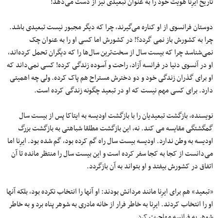
تاریخ ایرِنا هویت خود را به عنوان تبعیدی نیز از دست می‌دهد!
دوستان فرانسوی از او کناره می‌گیرند، چرا که دیگر مجبور نیست تبعیدی باشد.
چرا به کشورش باز نمی گردد؟! در کشورش اما کسی او را به عنوان چک
نمی‌شناسد چرا که بیست سال از سخت‌ترین سال‌ها را که دیگران تحمل کرده‌اند،
او در آنسوی دنیا در فرانسه آزاد، راحت و آسوده زندگی کرده! کسی نمی‌داند که
او برای گذران زندگی خود و دو دخترش مستراح هم پاک کرده. ولی چه اهمیتی
دارد. برای کسی مهم نیست که او در تبعید چگونه زندگی کرده است.
نویسنده، بازگشت تبعیدیان را با بازگشت اودیسه به ایتاکا پس از بیست سال
گمگشتگی مقایسه می کند. نه، این بازگشت مطلقا شباهتی به بازگشت بزرگ
اودیسه به وطن ندارد. اودیسه بیست سال راه گم کرده بود، گم شده بود. ایرِنا اما
می‌دانست از کجا به کجا سفر کرده است و این بیست سال را منتظر مانده تا آن
اتفاق در کشورش بیفتد و او بتواند به آن بازگردد.
«تبعید» هم برای ایرِنا مانند مردانش بودند: او آنها را انتخاب نکرده بود، بلکه آنها
او را انتخاب کردند. ایرِنا به خاطر فرار از خانه مادری به شوهر پناه برد و به خاطر
شوهر به فرانسه مهاجرت کرد.