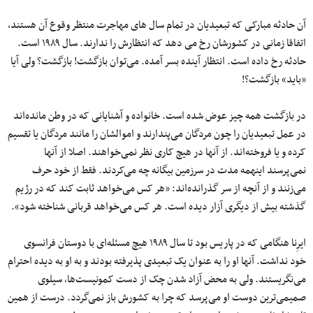
آن حادثه مبارکی که تبعیدیان در تمام سال های مهاجرت منتظر وقوع آن هستند،
اتفاقا زمانی در کشورشان رخ می دهد که انتظارش را ندارند. سال ۱۹۸۹ است.
حادثه رخ داده است. انتظار آینده بسر آمده. می‌توان بازگشت! بازگشت؟ ولی آیا
«باید» بازگشت؟!
در بازگشت همه چیز عوض شده است. خانواده و آشنایانی که در وطن مانده‌اند
در عمل تبعیدیان را چون مردگان می‌پندارند و اموالشان را مانند مردگان یا تقسیم
کرده و یا فروخته‌اند. از آنها در هیچ کاری نظر نمی‌خواهند. اصلا از آنها
نمی‌پرسند اینهمه مدت در سرزمین بیگانه چه می‌کردند. فقط از خود حرف
می‌زنند و از آنچه از سر گذرانده‌اند: «هر کس می‌خواهد ثابت کند که در رژیم
گذشته بیش از دیگری آزار دیده است. هر کس می‌خواهد قربانی شناخته شود».
ایرِنا هنگامی که در پاریس بود تا سال ۱۹۸۹ هیچ مسئله‌ای با دوستان فرانسوی
خود نداشت. آنها او را به عنوان یک تبعیدی پذیرفته بودند و به او به دیده احترام
می‌نگریستند. ولی به محض آزاد شدن چک از دست کمونیست‌ها، سیلوی
صمیمی‌ترین دوست او می‌پرسد که چرا به کشورش باز نمی‌گردد. درست از همین