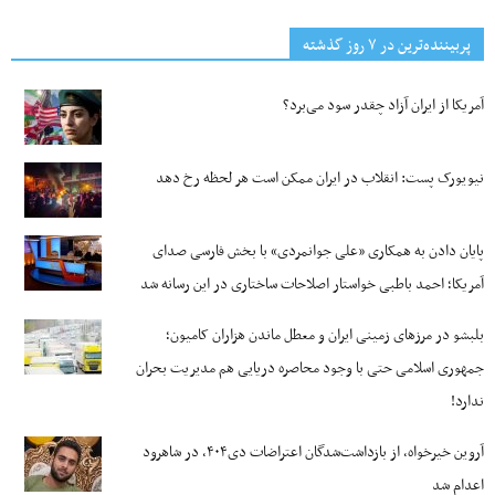
پربیننده‌ترین‌ در ۷ روز گذشته
آمریکا از ایران آزاد چقدر سود می‌برد؟
نیویورک پست: انقلاب در ایران ممکن است هر لحظه رخ دهد
پایان دادن به همکاری «علی جوانمردی» با بخش فارسی صدای
آمریکا؛ احمد باطبی خواستار اصلاحات ساختاری در این رسانه شد
بلبشو در مرزهای زمینی ایران و معطل ماندن هزاران کامیون؛
جمهوری اسلامی حتی با وجود محاصره دریایی هم مدیریت بحران
ندارد!
آروین خیرخواه، از بازداشت‌شدگان اعتراضات دی۴۰۴، در شاهرود
اعدام شد