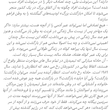
دارند؟ این سرنوشت ملی، چند تصادف دیگر را در سرنوشت افراد سبب
شده است؟ سرنوشت افراد چگونه به آن اتفاق بزرگ در یک کشور منجر
می‌شوند تا امکان «بازگشت بزرگ» اودیسه‌های گمگشته را به وطن فراهم
سازند؟
- هیچ تصادفی اما نمی‌تواند عمر آدمی را از آنچه هست، بیشتر سازد: «اگر
یک مهاجر پس از بیست سال زندگی در غربت به وطن باز می‌گشت و هنوز
هم صد سال زندگی در پیش رو می‌داشت، آنگاه این بیست سال چندان
اهمیتی نمی‌داشت و چه بسا اصولا سخنی هم از بازگشت نمی‌شد و این
بیست سال تنها یک بیراهه کوتاه در زندگی طولانی آدمی می‌بود». ولی
برای یک عمر کوتاه هفتاد، هشتاد ساله، بیست سال بسیار زیاد است.
- آن حادثه مبارکی که تبعیدیان در تمام سال های مهاجرت منتظر وقوع آن
هستند، اتفاقا زمانی در کشورشان رخ می دهد که انتظارش را ندارند. سال
۱۹۸۹ است. حادثه رخ داده است. انتظار آینده بسر آمده. می‌توان بازگشت!
بازگشت؟ ولی آیا «باید» بازگشت؟! در بازگشت همه چیز عوض شده است.
خانواده و آشنایانی که در وطن مانده‌اند در عمل تبعیدیان را چون مردگان
می‌پندارند و اموالشان را مانند مردگان یا تقسیم کرده و یا فروخته‌اند. از آنها
در هیچ کاری نظر نمی‌خواهند. اصلا از آنها نمی‌پرسند اینهمه مدت در
سرزمین بیگانه چه می‌کردند. فقط از خود حرف می‌زنند و از آنچه از سر
گذرانده‌اند: «هر کس می‌خواهد ثابت کند که در رژیم گذشته بیش از