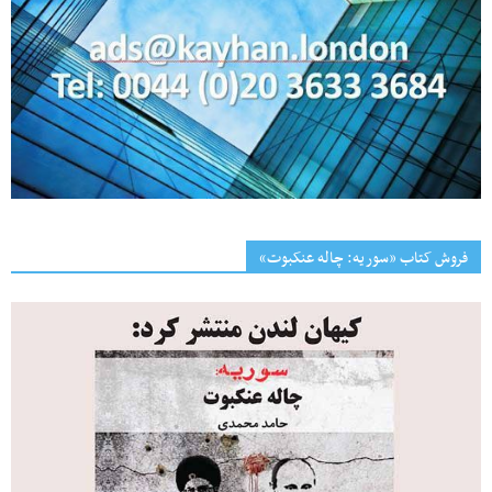
فروش کتاب «سوریه: چاله عنکبوت»