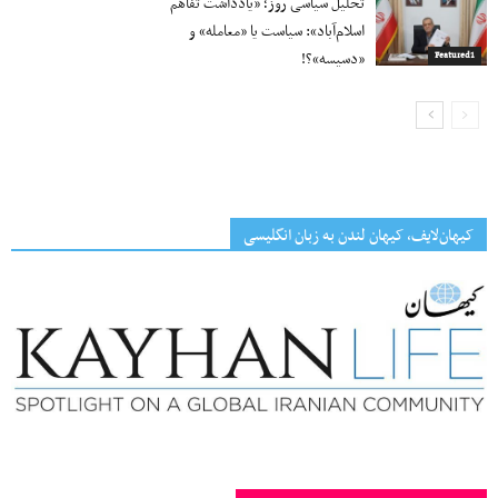
تحلیل سیاسی روز؛ «یادداشت تفاهم
اسلام‌آباد»: سیاست یا «معامله» و
«دسیسه»؟!
Featured1
کیهان‌لایف، کیهان لندن به زبان انگلیسی