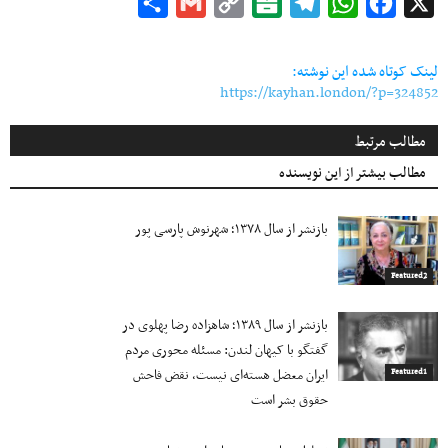
Share
Gmail
Copy
Balatarin
Telegram
WhatsApp
Facebook
X
Link
لینک کوتاه شده این نوشته:
https://kayhan.london/?p=324852
مطالب مرتبط
مطالب بیشتر از این نویسنده
بازنشر از سال ۱۳۷۸؛ شهرنوش پارسی پور
Featured2
بازنشر از سال ۱۳۸۹؛ شاهزاده رضا پهلوی در
گفتگو با کیهان لندن: مسئله محوری مردم
ایران معضل هسته‌ای نیست، نقض فاحش
Featured1
حقوق بشر است