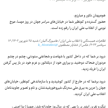
هم‌میهنان دلاور و مبارزم،
حضور گسترده و کم‌نظیر شما در خیابان‌های سراسر جهان در روز مهسا، موج
نوینی از انقلاب ملی ایران را رقم زده است.
تظاهرات همبستگی با انقلاب ملی ایران / هامبورگ آلمان / شنبه ۲۵ شهریور ۱۴۰۲/ ۱۶
سپتامبر ۲۰۲۳/ عکس از خشایار مصطفوی
@k_Mostafavi
درود بر شما که در داخل کشور با شهامت و شجاعتی ستودنی، چشم در چشم
مزدوران ضحاک دوختید، و بیزاری خود از دیکتاتور، و عزم خود در باز پس گرفتن
ایران را فریاد زدید.
درود برشما که در خارج از کشور کوشیدید و با سازماندهی کم‌نظیر، خیابان‌های
جهان را مزین به بیرق ملی سه‌رنگِ شیروخورشیدنشان، و نام و تصویر جاویدنامان
انقلاب ملی ایران کردید.
ننگ و نفرین ابدی بر رژیمی که در سال‌روز جاودانه شدن مهسا ژینا امینی،