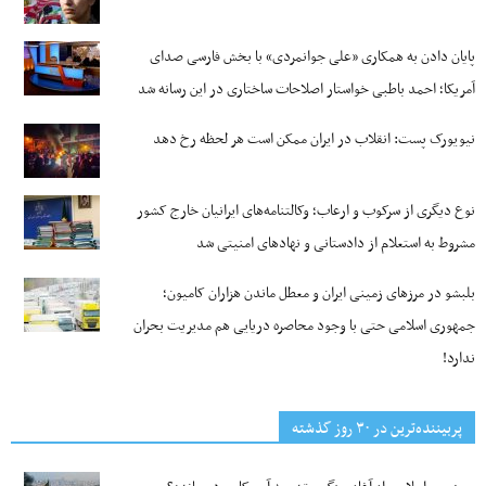
پایان دادن به همکاری «علی جوانمردی» با بخش فارسی صدای
آمریکا؛ احمد باطبی خواستار اصلاحات ساختاری در این رسانه شد
نیویورک پست: انقلاب در ایران ممکن است هر لحظه رخ دهد
نوع دیگری از سرکوب و ارعاب؛ وکالتنامه‌های ایرانیان خارج کشور
مشروط به استعلام از دادستانی و نهادهای امنیتی شد
بلبشو در مرزهای زمینی ایران و معطل ماندن هزاران کامیون؛
جمهوری اسلامی حتی با وجود محاصره دریایی هم مدیریت بحران
ندارد!
پربیننده‌ترین‌ در ۳۰ روز گذشته