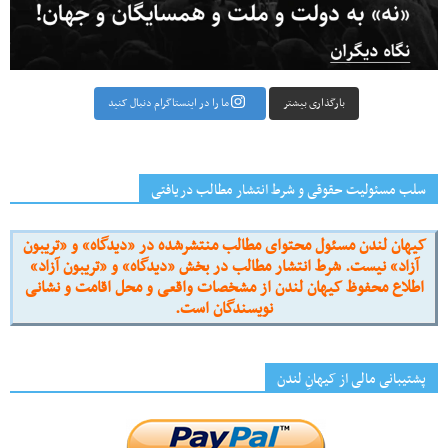
بارگذاری بیشتر
ما را در اینستاگرام دنبال کنید
سلب مسئولیت حقوقی و شرط انتشار مطالب دریافتی
کیهان لندن مسئول محتوای مطالب منتشرشده در «دیدگاه» و «تریبون
آزاد» نیست. شرط انتشار مطالب در بخش «دیدگاه» و «تریبون آزاد»
اطلاع محفوظ کیهان لندن از مشخصات واقعی و محل اقامت و نشانی
نویسندگان است.
پشتیبانی مالی از کیهانِ لندن