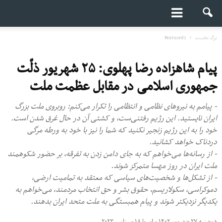
برگ نخست
Featured1
پیام شاهزاده رضا پهلوی: ۲۵ شهریور ذلّت
جمهوری اسلامی در مقابل عظمت ملت
- پیامم به نیروهای نظامی و انتظامی را تکرار می‌کنم: روبروی ملت بزرگ
ایران نایستید. این رژیم رفتنی‌ست، ‌و کشتی آن در حال غرق شدن است.
خود را به این رژیم زنجیر نکنید که شما را نیز با خود به ورطه مرگی
دردناک خواهد کشانید.
- از رسانه‌ها می‌خواهم که به جای دامن زدن به تفرقه، بر حضور شکوهمند
ملت ایران در روز مهسا متمرکز شوند.
- از تشکل‌ها و شخصیت‌های سیاسی که معتقد به تمامیت ارضی،
دموکراسی، سکولاریسم، حقوق بشر و حق انتخاب مردمند، می‌خواهم به
یکدیگر نزدیکتر شوند و پیام همبستگی به ملت متحد ایران بدهند.
دوشنبه ۲۷ شهریور ۱۴۰۲ برابر با ۱۸ سپتامبر ۲۰۲۳