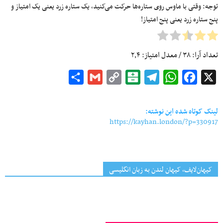
توجه: وقتی با ماوس روی ستاره‌ها حرکت می‌کنید، یک ستاره زرد یعنی یک امتیاز و
پنج ستاره زرد یعنی پنج امتیاز!
تعداد آرا:
۳۸
/ معدل امتیاز:
۲٫۴
Share
Gmail
Copy
Balatarin
Telegram
WhatsApp
Facebook
X
Link
لینک کوتاه شده این نوشته:
https://kayhan.london/?p=330917
کیهان‌لایف، کیهان لندن به زبان انگلیسی