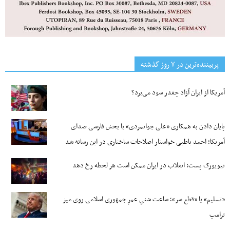
پربیننده‌ترین‌ در ۷ روز گذشته
آمریکا از ایران آزاد چقدر سود می‌برد؟
پایان دادن به همکاری «علی جوانمردی» با بخش فارسی صدای
آمریکا؛ احمد باطبی خواستار اصلاحات ساختاری در این رسانه شد
نیویورک پست: انقلاب در ایران ممکن است هر لحظه رخ دهد
«تسلیم» یا «قطع سر»؛ ساعت شنیِ عمرِ جمهوری اسلامی روی میز
ترامپ