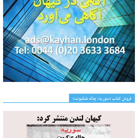
فروش کتاب «سوریه: چاله عنکبوت»