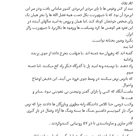
بهر روی
بعد از کش وقوس ها با پای مردی ابرمردی کشور سامانی یافت ودر سر این
ابرمرد آن بود که با جمهوریت بکل دست همه فضل الله ها را بجز همان یک
رای شخص خودشان کوتاه کند .اما همان ویروس به امید سالهای آینده در
این فقره هم کوشش ها کرد وسیاست ها ورشوه ها بکاربرد تا جمهوریت رااز
ایران
بگیرد وشور بختانه توانست.
اما بعد
گفته اند که رهروان سه دسته اند .یا شهامت بخرج داده از جوی پریده
وادامه
راه دهند .یا ترسیده وبه امید پل یا گذرگاه دیگر راه کج میکنند .اما دسته
سوم
که باترس پرش میکنند در وسط جوی فرود می آیند. این دقیقن اوضاع
واحوال
ماست.آنگاه که کسی را یارای گفتن ونوشتن بی عقوبتی نبود .منابر و
هیت ها
وکتب درسی حتا کلاس دانشگاه رابه مطهری وبازرگان ها دادند چرا که ترس
مرگ بار کمونیسم داشتیم .سنگ ها بسته وسگ ها آزاد وفعال در یار گیری
و
کادر سازی و سازمانبندی تا در ۵۷ رونمایی کنندوکردند .
نتیجه