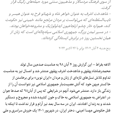
از سوی فرهنگ مردسالار و مذهبیون سنتی مورد حمله‌های رکیک قرار
گرفت.
- شاهدخت اشرف به عنوان خواهر شاه و شهبانو فرح به عنوان همسر و
نایب‌السلطنه‌ای که می‌توانست بر مردان مرتجع مانند خمینی نیز حکومت
کند، همواره خار چشم ارتجاعیون ایدئولوژیک و مشروعه‌خواهان بودند.
- در مسیر تمدن بزرگ، جمهوری اسلامی سیاه‌چاله‌‌ای است که زنان از
همان نخستین روز در برابرش ایستادگی کرده‌اند.
پنج شنبه ۴ آبان ۱۴۰۲ برابر با ۲۶ اکتبر ۲۰۲۳
الاهه بقراط – این گزارش روز ۴ آبان ۹۸ به مناسبت صدمین سال تولد
محمدرضاشاه پهلوی و شاهدخت اشرف پهلوی منتشر شد و امسال نیز به مناسبت
تداوم تلاش نسل‌‌های تازه‌ای از زنان و مردان «ایران نوین» برای برخاستن از
خاکستر میهن خود که آتش مصیبت‌بار جمهوری اسلامی نیز نتوانست آن را از
زندگی باز دارد، منتشر می‌شود آنهم در شرایطی که پس از آبان۹۸ که صدها جوان
در اعتراض به جمهوری اسلامی به خاک و خون کشیده شده و مجروح و دستگیر
شدند و به زندان افتادند، ایران در سه سال بعد نیز آرام و قرار نداشت تا اینکه با
قتل حکومتی مهسا امینی، دختر ایران، در شهریور ۱۴۰۱ یک خیزش سراسری و ملی