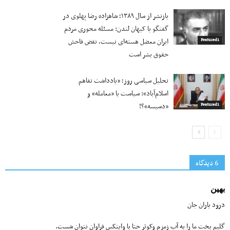
بازنشر از سال ۱۳۸۹؛ شاهزاده رضا پهلوی در
گفتگو با کیهان لندن: مسئله محوری مردم
ایران معضل هسته‌ای نیست، نقض فاحش
Featured1
حقوق بشر است
تحلیل سیاسی روز؛ «یادداشت تفاهم
اسلام‌آباد»: سیاست یا «معامله» و
«دسیسه»؟!
Featured1
6 دیدگاه‌
بهین
درود یاران جان
گلیم بخت ما را به آب زمزم وکوثر حتا با وایتکس فراوان نتوان شست.