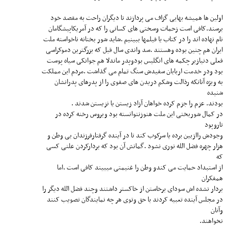
اولین ها همیشه بهایی گزاف می پردازند تا دیگران راحت به مقصد خود
برسند.کافی است زحمات وسختی های کسانی را که در آمریکاپیشگامان
نام نهاده اند را در کتاب یا فیلمها ببینیم .شاید شور بختانه ناخواسته ملت
ایران هم چنین بوده وهستند .سد واندی سال قبل که بزرگترین دموکراسی
فعلی دنیازیر چکمه های انگلیس بودوپدر ماندلا هم جوانکی سیاه پوست
بود ودر خدمت اربابان سفیدش سنگ تمام می گذاشت .مردم این مملکت
به ویژه آنانکه رذالت وشکم دریدن های صفوی را از پدرهای پدرانشان
شنیده
بودند. عزم را جزم کرده خواهان آزاد زیستن یا نزیستن شدند .
در کمال شوربختی این ملت هنوزنتوانسته بود ویروس رخنه کرده در
تاروپود
وجودش راازبین برده یا سرکوب کند تا در آینده گرفتارفرزندان بی وطن و
هزار چهره فضل الله نوری نشود .گمانش آن بود که بردارکردن علنی کسی
که
از استبداد حمایت می کندو وطن را غنیمتی میبیند کافی است .اما
همفکران
بردار نشده اش سودای برخاستن از خاکستر داشتند وچند فضل الله دیگر را
در مجلس آینده تعبیه کردند با حق وتوی هر چه نمایندگان تصویب کنند
وآنان
نخواهند.