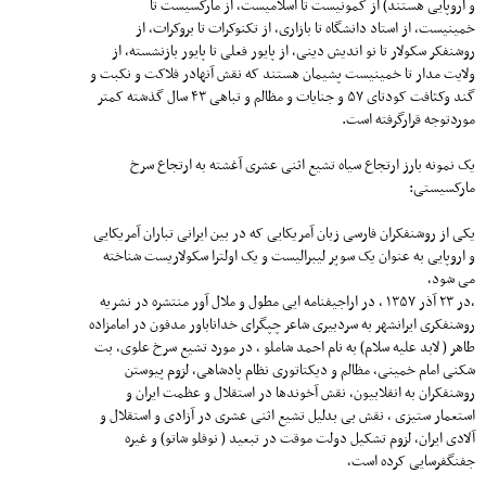
و اروپایی هستند) از کمونیست تا اسلامیست، از مارکسیست تا
خمینیست، از استاد دانشگاه تا بازاری، از تکنوکرات تا بروکرات، از
روشنفکر سکولار تا نو اندیش دینی، از پایور فعلی تا پایور بازنشسته، از
ولایت مدار تا خمینیست پشیمان هستند که نقش آنهادر فلاکت و نکبت و
گند و‌کثافت کودتای ۵۷ و جنایات و مظالم و تباهی ۴۳ سال گذشته کمتر
موردتوجه قرارگرفته است.
یک نمونه بارز ارتجاع سیاه تشیع اثنی عشری آغشته به ارتجاع سرخ
مارکسیستی:
یکی از روشنفکران فارسی زبان آمریکایی که در بین ایرانی تباران آمریکایی
و اروپایی به عنوان یک سوپر لیبرالیست و یک اولترا سکولاریست شناخته
می شود،
،در ۲۳ آذر ۱۳۵۷ ، در اراجیفنامه ایی مطول و ملال آور منتشره در نشریه
روشنفکری ایرانشهر به سردبیری شاعر چپگرای خداناباور مدفون در امامزاده
طاهر ( لابد علیه سلام) به نام احمد شاملو ، در مورد تشیع سرخ علوی، بت
شکنی امام خمینی، مظالم و دیکتاتوری نظام پادشاهی، لزوم پیوستن
روشنفکران به انقلابیون، نقش آخوندها در استقلال و عظمت ایران و
استعمار ستیزی‌ ، نقش بی بدلیل تشیع اثنی عشری در آزادی و استقلال و
آلادی ایران، لزوم تشکیل دولت موقت در تبعید ( نوفلو شاتو) و غیره
جفنگفرسایی کرده است،‌