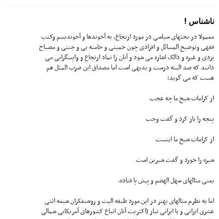
ناشناس !
معمولا در بحثهای سیاسی در مورد ارتجاع، به آخوندها و آخوندیسم و‌کنب
فقهی و‌توضیح المسائل و افرادی چون خمینی و خامنه یی و جنتی و مصباح
یزدی و غیره و ذالک اشاره می شود و آنان را نماد ارتجاع و واپسگرایی می
دانند که صد البته درست و بدیهی است اما مصداق این ضرب المثل هم
هست که می گوید:
از کرامات شیخ ما چه عجب
پنجه را باز کرد و گفت وجب
از کرامات شیخ ما اینست
شیره را خورد و گفت شیرین است
یعنی مثالهای سهل الهضم و پیش پا فتاده.
اما به نظرم مثالهای بهتر در این مورد طبقه الیت و روشنفکران شیعه اثنی
عشری ایرانی و یا ایرانی تبار (اکثریت آنان اتباع کشورهای آمریکایی شمالی