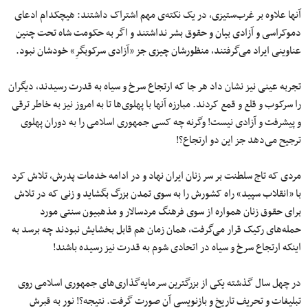
آنها علاوه بر غرب‌ستیزی، در یک نکته‌ی مهم اشتراک داشتند: هیچکدام ادعای
دموکراسی و آزادی بیان و حقوق بشر نداشتند و اگر به حکومت شاه تحت چنین
عناوینی ایراد می‌گرفتند، منظورشان چیزی جز «آزادی سرکوبگرِ» خودشان نبود.
تجربه عینی نیز نشان داد هر جا که ارتجاع سرخ و سیاه به قدرت رسیدند، دیگران
را سرکوب و قلع و قمع کردند. مبارزه آنها با پهلوی‌ها تا به امروز نیز به خاطر ترقی
و پیشرفت و آزادی نیست! وگرنه چه کسی جمهوری اسلامی را به دوران پهلوی
ترجیح می‌دهد جز این دو ارتجاع؟!
مردی که تاج سلطنت بر سر زنان ایران نهاد و در ادامه خدمات پدرش، تلاش کرد
با «انقلاب سپید» راه کشورش را به سوی تمدن بزرگ بگشاید و زنی که در تلاش
برای حقوق زنان همواره از سوی فرهنگ مردسالار و مذهبیون سنتی مورد
حمله‌های رکیک قرار می‌گرفت، همان زمان هم قابل بخشایش نبودند چه برسد به
اینکه ارتجاع سرخ و سیاه در اتحادی شوم به قدرت نیز رسیده باشند!
در چهل سال گذشته یکی از بزرگترین سرمایه‌گذاری‌های جمهوری اسلامی روی
تبلیغات و تحریف تاریخ و بازنویسی آن صورت گرفت. نتیجه؟! نور به قبرش