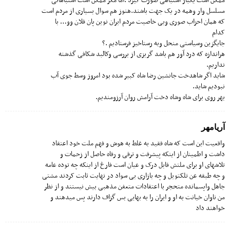
ممکن است یکبار اشتباهی صورت گیرد .اما مگر ممکن است اشتباهاتی
مسلسل وار وهمه در یک جهت باشند.هنوز هم سوال بسیاری از مردم است
که همان احزاب صوری وبی خاصیت مردم ایران نوین پان فلان وو… با
کدام
جایگزین وسیاستی منحل وبه رستاخیز فرستادیم .؟
هراندازه که درد آور هم باشد گریزی از بررسی وکالبد شکافی گذشته
نداریم.
شاید اگر شاهدخت جانشین رضا شاه کبیر شده بود امروز وسط جوی آب
نبودیم شاید.
بهر روی برای شاه وشاه دخت آرامش روان آرزومندیم.
آریامهر
واقعیت این است که شاه فقید به غلط به هوش و فهم ملت خود اعتقاد
داشت و اطمینان از اینکه پیشرفت و ترقی و رفاه حاصل از زحمات و
تلاشهای او برای ملتش قابل درک و عیان است فارغ از اینکه چه توده عامه
و چه طبقه عن تلکتویل و چه بازاری بی سواد در نهایت ثابت کردند مشتی
جاهل واپسمانده متحجر با اعتقادات متعفن مذهبی بیش نیستند و از نظر
من ناوان خیانت به او و ایران را به بهایی بس گزاف دارند پس میدهند و
خواهند داد