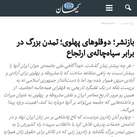
برگ نخست
Featured1
بازنشر؛ دوقلوهای پهلوی؛ تمدن بزرگ در
برابر سیاه‌چاله‌ی ارتجاع
- هر چه بیشتر زمان گذشت، خودآگاهی ملی جامعه‌ی جوان ایران آنها را
بیشتر نسبت به راهی متقاعد ساخت که با مشروطه و پهلوی برای آزادی و
آبادی میهن هموار شده بود اما با دست‌انداز جمهوری اسلامی نه به
بن‌بست بلکه در یک عقبگرد تاریخی به قهقرای همه‌جانبه انجامید. از
همین رو مرور تاریخ معاصر ایران و نقش مشروطه و پهلوی به عنوان میراث
و داشته‌هایی که جامعه می‌تواند بر آنها دوباره بنا کند، اهمیت ویژه پیدا
می‌کند.
- چهارم آبان زادروز مردیست که تاج پادشاهی بر سر زنان ایران نهاد و در
ادامه‌ی خدمات پدرش، تلاش کرد با «انقلاب سپید» راه کشورش را به
سوی تمدن بزرگ بگشاید و زادروز زنی که در تلاش برای حقوق زنان همواره