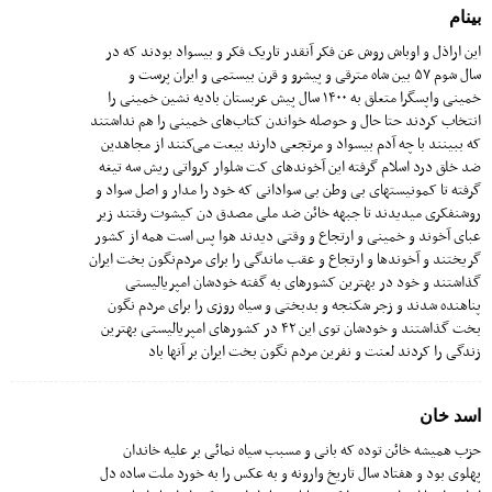
بینام
این اراذل و اوباش روش عن فکر آنقدر تاریک فکر و بیسواد بودند که در
سال شوم‌ ۵۷ بین شاه مترقی و پیشرو و قرن بیستمی و ایران پرست و
خمینی واپسگرا متعلق به ۱۴۰۰ سال پیش عربستان بادیه نشین خمینی را
انتخاب کردند حتا حال و حوصله خواندن کتاب‌های خمینی را هم نداشتند
که ببینند با چه آدم بیسواد و مرتجعی دارند بیعت می‌کنند از مجاهدین
ضد خلق درد اسلام گرفته این آخوندهای کت شلوار کرواتی ریش سه تیغه
گرفته تا کمونیستهای بی وطن بی سوادانی که خود را مدار و اصل سواد و
روشنفکری میدیدند تا جبهه خائن ضد ملی مصدق دن کیشوت رفتند زیر
عبای آخوند و خمینی و ارتجاع و وقتی دیدند هوا پس است همه از کشور
گریختند و آخوندها و ارتجاع و عقب ماندگی را برای مردم‌نگون بخت ایران
گذاشتند و خود در بهترین کشورهای به گفته خودشان امپریالیستی
پناهنده شدند و زجر شکنجه و بدبختی و سیاه روزی را برای مردم نگون
بخت گذاشتند و خودشان توی این ۴۲ در کشورهای امپریالیستی بهترین
زندگی را کردند لعنت و نفرین مردم نگون بخت ایران بر آنها باد
اسد خان
حزب همیشه خائن توده که بانی و مسبب سیاه نمائی بر علیه خاندان
پهلوی بود و هفتاد سال تاریخ وارونه و به عکس را به خورد ملت ساده دل