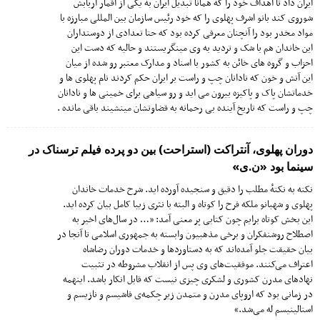
ایران داد تا اهداف خود را که همانا تبدیل ایران به یکی از اقمار اربابش
شوروی کند بانو اشرف پهلوی را که خود رئیس سازمان بین المللی مبارزه با
مواد مخدر بود را آنچنان معرفی کرده بود که حتا تعدادی از دوستداران
این خاندان هم با شک و تردید به وی مینگریستند و حالیه که دست این
احزاب و گروه های خائن به کشور با اسناد و مدارک معتبر رو شده از میان
این آتش و خون که نادانان چپ و راست بر ایران حکم کردند نام پهلوی ها و
خدماتشان پاک و پاکیزه بیرون می اید و رو سیاهی برای خمینی ها و نادانان
چپ و راست که تاریخ آینده بی رحمانه به قضاوتشان مینشیند باقی مانده .
دوران پهلوی، آنتراکت (استراحت) بین دو پرده فیلم ترسناک در
سینما بود «ن.ی»
نکته به نکتهٔ مطلب را دقیق و سنجیده آورده اید. شرح خدمات خاندان
پهلوی و شهبانو ملکه فرح را کوتاه و البته با نثری زیبا کامل بیان کرده اید.
این بخش کوتاه برایم چون کتابی پر معنی آمد: «… در سال‌های اخیر به
اصطلاح روشنفکران و برخی مذهبیون وابسته به جمهوری اسلامی تا آنجا در
بیان حقیقت جلو آمده‌اند که به دستاوردها و خدمات دوران رضاشاه
اعتراف می‌کنند. موفقیت‌های وی پس از انقلاب مشروطه در تثبیت
نهادهای مدرن کشوری و لشکری چیزی نیست که قابل انکار باشد. اینهمه
در زمانی بود که اروپای مدرن و متمدن زیر چکمه‌ی فاشیسم و نازیسم و
استالینیسم له می‌شد.»