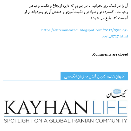
آن را در لینک زیر بخوانیم تا پی ببریم که دایره ارتجاع و نکبت و تباهی
و‌خیانت ، گسترده تر و سیاه تر و نکبت آمیزتر و چندش آورتر و‌موذیانه تر از
آنیست که تبلیغ می شود :
https://ehterameazadi.blogspot.com/2012/05/blog-
post_8727.html
Comments are closed.
کیهان‌لایف، کیهان لندن به زبان انگلیسی