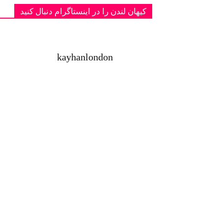
کیهان لندن را در اینستاگرام دنبال کنید
kayhanlondon
ت با شاهزا
‏‏‏ ‏‏ ‏ دانمارک؛ یادبود دو پادشاه فقید پهلوی ج