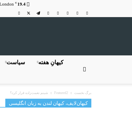
C
London
19.4
کیهانِ هفته
سیاست
برگ نخست
Featured2
شبنم نعمت‌زاده فرار کرد؟
کیهان‌لایف، کیهان لندن به زبان انگلیسی