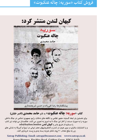
فروش کتاب «سوریه: چاله عنکبوت»