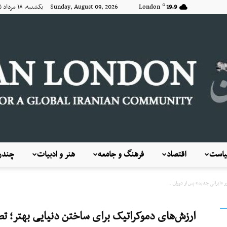
19.9
London
Sunday, August 09, 2026 یکشنبه, ۱۸ مرداد ۱۴۰۵
C
است
اقتصاد
فرهنگ و جامعه
هنر و ادبیات
چندرس
KayhanLondon
 «ایرانی جدید» پس از دوران...
ارزش‌های دموکراتیک برای ساختن دنیایی بهتر؛ تص