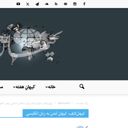
خانه
کیهانِ هفته
سی
برگ نخست
Featured2
ارزش‌های دموکراتیک برای ساختن دنیایی بهتر؛ تصور
کیهان‌لایف، کیهان لندن به زبان انگلیسی