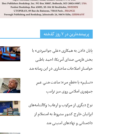
پربیننده‌ترین‌ در ۷ روز گذشته
پایان دادن به همکاری «علی جوانمردی» با
بخش فارسی صدای آمریکا؛ احمد باطبی
خواستار اصلاحات ساختاری در این رسانه شد
«تسلیم» یا «قطع سر»؛ ساعت شنیِ عمرِ
جمهوری اسلامی روی میز ترامپ
نوع دیگری از سرکوب و ارعاب؛ وکالتنامه‌های
ایرانیان خارج کشور مشروط به استعلام از
دادستانی و نهادهای امنیتی شد