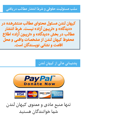
سلب مسئولیت حقوقی و شرط انتشار مطالب دریافتی
کیهان لندن مسئول محتوای مطالب منتشرشده در
«دیدگاه» و «تریبون آزاد» نیست. شرط انتشار
مطالب در بخش «دیدگاه» و «تریبون آزاد» اطلاع
محفوظ کیهان لندن از مشخصات واقعی و محل
اقامت و نشانی نویسندگان است.
پشتیبانی مالی از کیهانِ لندن
تنها منبع مادی و معنوی کیهان لندن
شما خوانندگان هستید