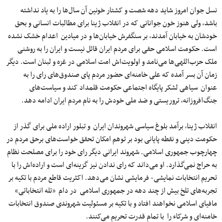
نسل جوان امروز شاید دهه شصت و کشتار خونین آن سال‌ها را به یاد نداشته
باشد، ولی هنوز خون جوانانی که در انقلاب ژینا برای مطالبات انسانی و بحق
خودشان به خیابان آمدند، بر سنگفرش خیابان‌ها و در میادین اعدام خشک نشده
است. حکومت اسلامی حقی برای مردم ایران قائل نیست و ایران را به روشنی
ملک حزب‌اللهی‌ها می‌نامد و اولویت‌اش امت اسلامی در غزه و لبنان است. دیگر
زمان آن بسر آمده که علی خامنه‌ای حضور مردم پای صندوق‌های رای را به
عنوان سیاهی لشکر پایگاه اجتماعی حکومت قلمداد کند و سیاست‌های
جنگ‌افروزانه، تروریستی و ضد ملی خودش را به نام مردم ایران ادامه دهد.
انقلاب ژینا، برآمد بلوغ سیاسی شهروندان ایران و تبلور اراده ملی برای گذر از
حکومت دینی و نقطه پایانی بود بر توهم امکان تحقق خواست‌های برحق مردم در
چهارچوب جمهوری اسلامی. شهروند ایرانی دیگر رای خود را برای مصلحت نظام
به حراج نمی‌گذارد. او می‌داند که رای‌ ندادن نیز گزینه‌ای است و اراده‌اش را با
تحریم انتخابات نمایشی- فرمایشی نشان می‌دهد. اکثریت قاطع مردم با تکیه بر
تجربه‌های تلخ بیش از چند دهه در جمهوری اسلامی در دام «تله انتخاباتی»
مافیای اسلامی نخواهند افتاد و با تکیه بر مسئولیت شهروندی صندوق انتخابات
خامنه‌ای و شرکاء را با تمام قدرت تحریم می‌کنند.