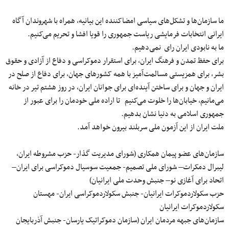
ما سازمان‌ها و تشکل‌های سیاسی امضاکننده این بیانیه، همراه با شهروندان آگاه
ایرانی انتخابات فرمایشی ریاست جمهوری را قویا افشا و تحریم می‌کنیم.
ما به نابودی ایران رای نمی‌دهیم.
برای حفظ تمدن و فرهنگ ایران، برای استقرار دموکراسی و دفاع از آزادی و حقوق
بشر، برای همزیستی مسالمت‌آمیز با همه کشورهای جهان، برای دفاع از صلح در
ایران و جهان و برای ساختن آینده‌ای برای جوانان ایران، در روز هشتم تیر در خانه
می‌مانیم، خیابان‌ها را خلوت می‌کنیم تا اراده ملی خودمان را برای عبور از
جمهوری اسلامی به دنیا نشان بدهیم.
ملت ایران از این آزمون ملی سربلند بیرون خواهد آمد.
سازمان‌های عضو پیمان همکاری (شورای مدیریت گذار- حزب مشروطه ایران،
لیبرال دمکرات– شورای ملی تصمیم- جمعیت سوسیال دموکراسی برای ایران–
اتحاد برای آغازی نو– جنبش وحدت ملی ایرانیان)
حزب سکولاردموکرات ایرانیان- جنبش سکولاردموکراسی ایران- مهستان
سکولاردموکرات ایرانیان
سازمان‌های جبهه مردمان ایران (سازمان دموکراتیک یارسان- جنبش آذربایجان