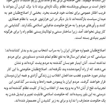
این تنگناها فهمید. علی خامنه‌ای برای بقا و ماندگاری رژیم استبداد دینی خود
ناچار است بر سیمای ورشکسته نظام رنگ تازه‌ای بزند تا با بزک کردن آن بتواند با
فریب افکار عمومی برای نجات خود فرصت بخرد. بخشی از اصلاح‌طلبان هم به
میدان سیاست بازگشته‌اند تا بار دیگر در این هزارتوی فریب با نظام همکاری
کنند و رأی‌های مردم را به حراج حکومت مافیایی اسلامی بگذارند. گشایشی در
کار پیش نخواهد آمد، زیرا ساختار سنتی و توتالیتاریستی نظام راه را برای هرگونه
تغییر بنیادی بسته است.
اصلاح‌طلبان همواره جوانان ایران را به سراب انتخاب بین بد و بدتر کشانده‌اند؛
سیاستی که در تمام این سال‌ها به نفع نظام تمام شده و دستاوردی برای مردم
نداشته است. آنان اینبار هم بسان گذشته به مردم پشت کرده‌اند و نشان
می‌دهند که از راه آزموده‌شده پند نگرفته‌اند. اصلاح‌طلبان حکومتی با این کار
بیشتر مورد خشم و غضب مدافعان انقلاب زن زندگی آزادی و همه ایران‌دوستان
قرار خواهند گرفت. مردم ایران با پیمودن همه راه‌ها و پشت سر گذاشتن این
تجربیات تلخ از آبان ۹۸ و به ویژه بعد از انقلاب ژینا از کلیت نظام گذشته‌اند وبه
درستی به این باور رسیده‌اند که حکومت اسلامی قابلیت تغییر و تبدیل شدن یه
یک حکومت متعارف را ندارد و برای به زیر کشیدن آن مصمم‌تر شده‌اند.