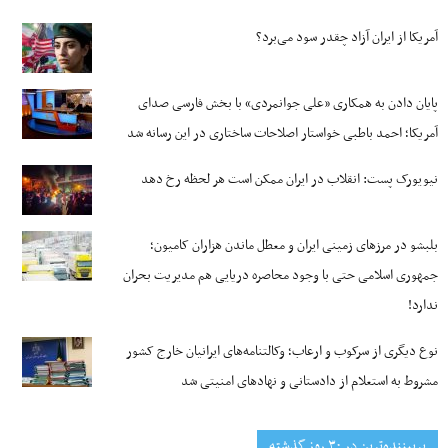
آمریکا از ایران آزاد چقدر سود می‌برد؟
پایان دادن به همکاری «علی جوانمردی» با بخش فارسی صدای
آمریکا؛ احمد باطبی خواستار اصلاحات ساختاری در این رسانه شد
نیویورک پست: انقلاب در ایران ممکن است هر لحظه رخ دهد
بلبشو در مرزهای زمینی ایران و معطل ماندن هزاران کامیون؛
جمهوری اسلامی حتی با وجود محاصره دریایی هم مدیریت بحران
ندارد!
نوع دیگری از سرکوب و ارعاب؛ وکالتنامه‌های ایرانیان خارج کشور
مشروط به استعلام از دادستانی و نهادهای امنیتی شد
پربیننده‌ترین‌ در ۳۰ روز گذشته