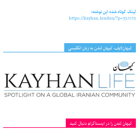
لینک کوتاه شده این نوشته:
https://kayhan.london/?p=352225
کیهان‌لایف، کیهان لندن به زبان انگلیسی
کیهان لندن را در اینستاگرام دنبال کنید