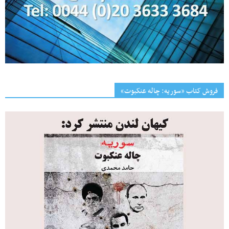
فروش کتاب «سوریه: چاله عنکبوت»