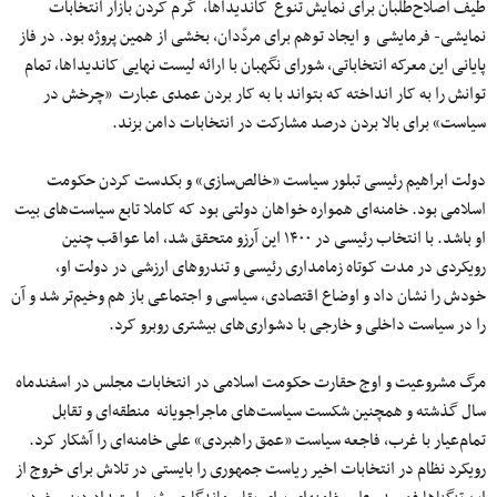
طیف اصلاح‌طلبان برای نمایش تنوع کاندیداها، گرم کردن بازار انتخابات
نمایشی- فرمایشی و ایجاد توهم برای مردّدان، بخشی از همین پروژه بود. در فاز
پایانی این معرکه انتخاباتی، شورای نگهبان با ارائه لیست نهایی کاندیداها، تمام
توانش را به کار انداخته که بتواند با به کار بردن عمدی عبارت «چرخش در
سیاست» برای بالا بردن درصد مشارکت در انتخابات دامن بزند.
دولت ابراهیم رئیسی تبلور سیاست «خالص‌سازی» و بکدست کردن حکومت
اسلامی بود. خامنه‌ای همواره خواهان دولتی بود که کاملا تابع سیاست‌های بیت
او باشد. با انتخاب رئیسی در ۱۴۰۰ این آرزو متحقق شد، اما عواقب چنین
رویکردی در مدت کوتاه زمامداری رئیسی و تندروهای ارزشی در دولت او،
خودش را نشان داد و اوضاع اقتصادی، سیاسی و اجتماعی باز هم وخیم‌تر شد و آن
را در سیاست داخلی و خارجی با دشواری‌های بیشتری روبرو کرد.
مرگ مشروعیت و اوج حقارت حکومت اسلامی در انتخابات مجلس در اسفندماه
سال گذشته و همچنین شکست سیاست‌های ماجراجویانه منطقه‌ای و تقابل
تمام‌عیار با غرب، فاجعه سیاست «عمق راهبردی» علی خامنه‌ای را آشکار کرد.
رویکرد نظام در انتخابات اخیر ریاست جمهوری را بایستی در تلاش برای خروج از