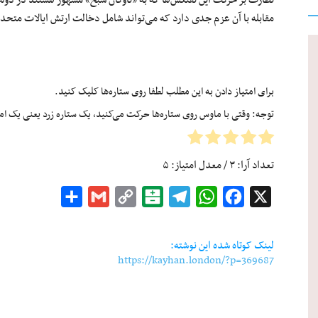
نظارت بر حرکت این نفتکش‌ها که به «ناوگان شبح» مشهور هستند در دولت
مقابله با آن عزم جدی دارد که می‌تواند شامل دخالت ارتش ایالات متحده
برای امتیاز دادن به این مطلب لطفا روی ستاره‌ها کلیک کنید.
توجه: وقتی با ماوس روی ستاره‌ها حرکت می‌کنید، یک ستاره زرد یعنی یک امتیا
تعداد آرا:
۳
/ معدل امتیاز:
۵
Share
Gmail
Copy
Balatarin
Telegram
WhatsApp
Facebook
X
Link
لینک کوتاه شده این نوشته:
https://kayhan.london/?p=369687