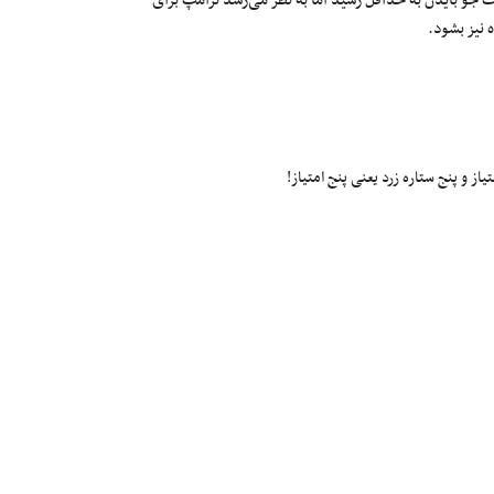
 جو بایدن به حداقل رسید اما به نظر می‌رسد ترامپ برای
 نیز بشود.
ز و پنج ستاره زرد یعنی پنج امتیاز!