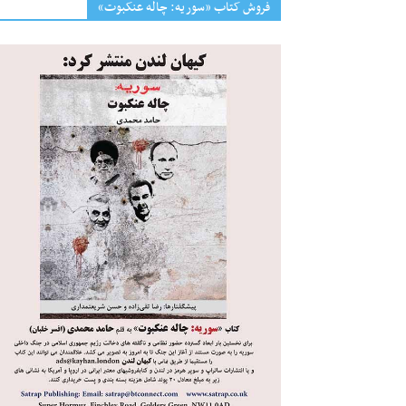
فروش کتاب «سوریه: چاله عنکبوت»