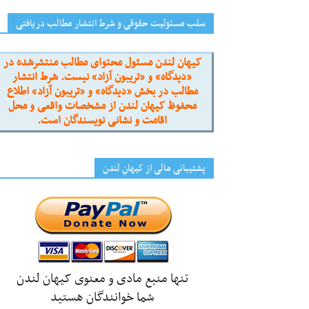
سلب مسئولیت حقوقی و شرط انتشار مطالب دریافتی
کیهان لندن مسئول محتوای مطالب منتشرشده در
«دیدگاه» و «تریبون آزاد» نیست. شرط انتشار
مطالب در بخش «دیدگاه» و «تریبون آزاد» اطلاع
محفوظ کیهان لندن از مشخصات واقعی و محل
اقامت و نشانی نویسندگان است.
پشتیبانی مالی از کیهانِ لندن
تنها منبع مادی و معنوی کیهان لندن
شما خوانندگان هستید