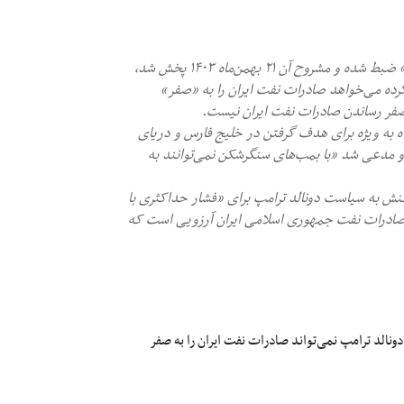
-علیرضا تنگسیری در یک مصاحبه که روی عرشه ناو پهپادبر «باقری» ضبط شده و مشروح آن ۲۱ بهمن‌ماه ۱۴۰۳ پخش شد،
کرده می‌خواهد صادرات نفت ایران را به «صفر»
 صفر رساندن صادرات نفت ایران نیست.
ه به ویژه برای هدف گرفتن در خلیج فارس و دریای
ح شده است». او مدعی شد «با بمب‌های سنگرشکن نمی‌توانند به
نش به سیاست دونالد ترامپ برای «فشار حداکثری با
 صادرات نفت جمهوری اسلامی ایران آرزویی است که
ونالد ترامپ نمی‌تواند صادرات نفت ایران را به صفر