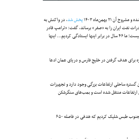
 ۲۱ بهمن‌ماه ۱۴۰۳
پخش شد
، در واکنش به
رات نفت ایران را به «صفر» برساند، گفت: «ترامپ قادر
به عملی کردن تهدیدات خود درباره به صفر رساندن صادرات نفت ایران نیست؛ ما ۴۶ سال در برابر اینها ایستادگی کردیم… اینها
ژه برای هدف گرفتن در خلیج فارس و دریای عمان ادعا
ن گستره ساحلی ارتفاعات بزرگی وجود دارد و تجهیزات
ین ارتفاعات منتقل شده است و بمب‌های سنگرشکن
او همچنین مدعی شد، «ما در رزمایش اخیر [اقتدار]، موشک کروزی را از جنوب طبس شلیک کردیم که هدفی در فاصله ۶۵۰