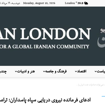
20.9
London
Monday, August 10, 2026 دوشنبه, ۱۹ مرداد ۱۴۰۵
C
است
اقتصاد
فرهنگ و جامعه
هنر و ادبیات
چندرس
KayhanLondon
می‌تواند صادرات نفت ایران را...
ادعای فرمانده نیروی دریایی سپاه پاسداران: ترامپ