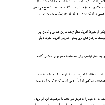
 تأکید کرده است «نباید با آمریکا مذاکره کرد.» از
سوی دیگر دونالد ترامپ در مصاحبه با روزنامه «نیویورک پست» که ۸ فوریه (۲۰ بهمن‌ماه) منتشر شد، گفته بود، «من ترجیح می‌دهم
 مبنی بر اینکه در «ازای توافق چه پیشنهادی به ایران
 یکی از شروط آمریکا مطرح شده، این حدس و گمان نیز
فهرست سازمان‌های تروریستی خارجی آمریکا، شرط دیگر
به فشار ترامپ برای معامله با جمهوری اسلامی گفته
سیاست دونالد ترامپ برای «فشار حداکثری با هدف به
مهوری اسلامی ایران آرزویی است که هرگز به آن دست
شبکه‌های قاچاق نفت ایران در دریاها شامل نفتکش‌هایی می‌شوند که سیستم GPS خود را خاموش می‌کنند تا موقعیت آنها لو نرود.