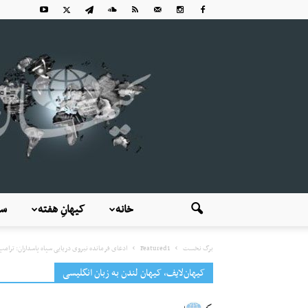
خانه
کیهانِ هفته
سی
برگ نخست
Featured1
ادعای فرمانده نیروی دریایی سپاه پاسداران: ترامپ ن
کیهان‌لایف، کیهان لندن به زبان انگلیسی