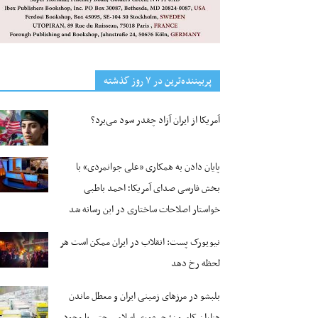
پربیننده‌ترین‌ در ۷ روز گذشته
آمریکا از ایران آزاد چقدر سود می‌برد؟
پایان دادن به همکاری «علی جوانمردی» با
بخش فارسی صدای آمریکا؛ احمد باطبی
خواستار اصلاحات ساختاری در این رسانه شد
نیویورک پست: انقلاب در ایران ممکن است هر
لحظه رخ دهد
بلبشو در مرزهای زمینی ایران و معطل ماندن
هزاران کامیون؛ جمهوری اسلامی حتی با وجود