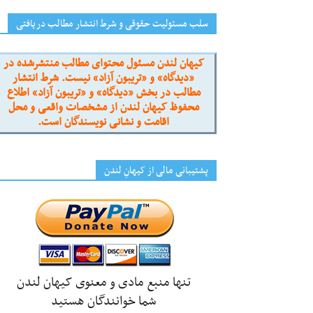
سلب مسئولیت حقوقی و شرط انتشار مطالب دریافتی
کیهان لندن مسئول محتوای مطالب منتشرشده در
«دیدگاه» و «تریبون آزاد» نیست. شرط انتشار
مطالب در بخش «دیدگاه» و «تریبون آزاد» اطلاع
محفوظ کیهان لندن از مشخصات واقعی و محل
اقامت و نشانی نویسندگان است.
پشتیبانی مالی از کیهانِ لندن
تنها منبع مادی و معنوی کیهان لندن
شما خوانندگان هستید