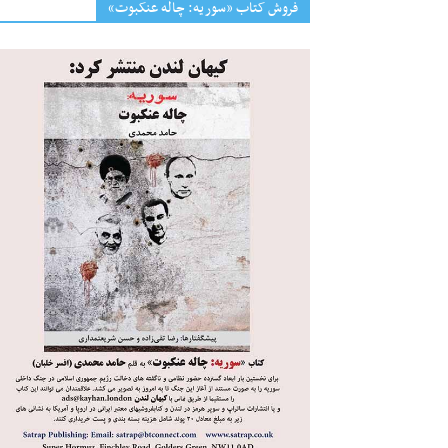
فروش کتاب «سوریه: چاله عنکبوت»