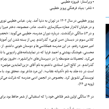
• ویراستار: فیروزه خطیبی
• ناشر: بنیاد فرهنگی پرویز خطیبی
پرویز خطیبی در سال ۱۳۰۲ در تهران به دنیا آمد. پدر، عباس خطیبی
و در خیابان لاله‌زار مغازه سیگارسازی داشت. مادر، معصومه، دختر میرزا 
و در ۵۳ سالگی درگذشت. درباره دوران مدرسه، خطیبی می‌گوید: “تحصی
کلاس سوم در دبستان “سن لویی” گذراندم. پس از بسته شدن این آموزشگ
امیر معزی” رفتم. در این مدرسه همکلاسی‌ها و دوستان خوبی داشتم. از 
محسنی، هوشنگ بهشتی و احمد فرنیا که در نمایشنامه‌های رادیویی با نام
می‌کرد. تحصیلات متوسطه را در دبیرستان‌های “ایرانشهر”، “فیروز بهرام” 
گذراندم. در کالج البرز استادی داشتم به نام آقای “زین‌العابدین موتمن”
است در ده جلد به نام “آشیانه عقاب”. این مرد شاعر بود، محقق بود، با س
نویسندگی تشویق کرد. بخصوص در انجمن ادبی مدرسه که شرکت می‌کردم 
(رویه ی ۲۶).
در ۱۴ سالگی اولین شعر فکاهی خود را که استقبالی از شعر حافظ بود برای روزنامه ی توفیق می‌فرستد که چاپ می‌شود: