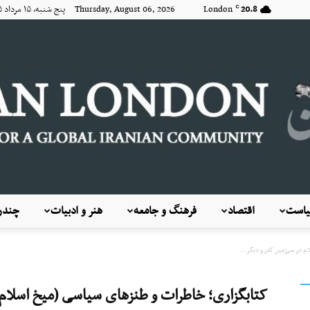
20.8
London
Thursday, August 06, 2026 پنج شنبه, ۱۵ مرداد ۱۴۰۵
C
است
اقتصاد
فرهنگ و جامعه
هنر و ادبیات
چندرس
KayhanLondon
 در سرزمین کفر و دیگر...
کتابگزاری؛ خاطرات و طنزهای سیاسی (میخ اسلام د