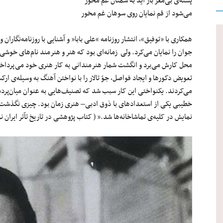
پسته‌ی بی‌مغز باز آید به سمنان غم مخور
می‌شود از قم نمایان روی سوهان غم مخور
همکاری با «توفیق»، انتشار روزنامه “علی بابا” و آشنایی با روزنامه‌نگار
جوان را نمایان می‌کرد. ولی زمانه‌ای بود که هنر و هنرمند نام‌های خوشی ن
محل کارش می‌برد و انگشت شمار هنرمندانی به کار هنری خود می‌پرداختند
تعویض دکورها و ایجاد فواصل، جوّ تالار را با نواختن آهنگ به وسیله‌ی ا
می‌کردند. یکنواختی این کار سبب شد که تصنیف‌هایی به عنوان میان‌پرده ب
خطیبی یکی از استعدادهای با ذوق ادبی– هنری زمان بود. چیزی نگذشت 
نمایش در کلیه‌ی تماشاخانه‌ها شد.” ( کتاب پژوهشی در تاریخ تآتر ایرا