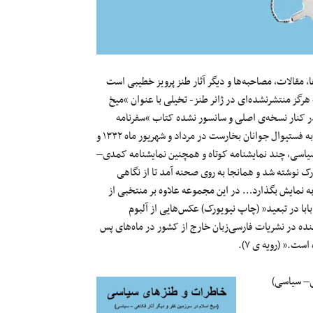
، مقالات، مصاحبه‌ها و دیگر آثار طنز پرویز خطیبی است
رگز منتشرنشده‌ای در ژانر طنز- تخیلی با عنوان “میخ
ر کنار نسخه‌ی اصلی و سانسور نشده کتاب “سفرنامه
بخارست” ( خاطرات پرویز خطیبی به عنوان خبرنگار از دیده‌هایش از سفر به فستیوال جوانان بخارست در مرداد و شهریور ماه ۱۳۳۲ و
ر فکاهی– سیاسی، چند نمایشنامه‌ کوتاه و همچنین نمایشنامه کمدی–
ورک نوشته شد و همانجا به روی صحنه آمد تا از نگاهی
 به نمایش بگذارد… در این مجموعه علاوه بر منتخبی از
مه “حاجی بابا” از سال‌های ۱۳۲۸ تا ۱۳۵۷ و “حاجی بابا در تبعید” (چاپ نیویورک) عکس‌هایی از آلبوم
ده در نشریات فارسی‌زبان خارج از کشور در ماه‌های پس
ست.” (رویه ی ۷).
ی– سیاسی)