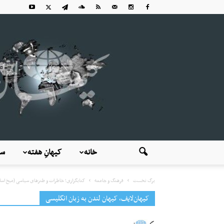
خانه
کیهانِ هفته
سی
برگ نخست
فرهنگ و جامعه
کتابگزاری؛ خاطرات و طنزهای سیاسی (میخ اسلام
کیهان‌لایف، کیهان لندن به زبان انگلیسی